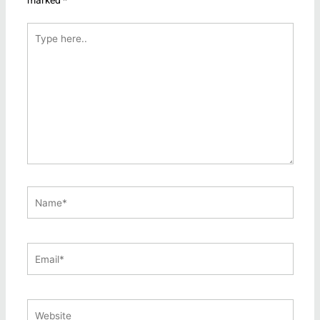
marked
*
Type
here..
Name*
Email*
Website