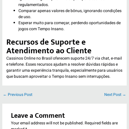
regulamentados.
Comparar apenas valores de bônus, ignorando condições
de uso.
Esperar muito para começar, perdendo oportunidades de
jogos com Tempo Insano.
Recursos de Suporte e
Atendimento ao Cliente
Cassinos Online no Brasil oferecem suporte 24/7 via chat, e-mail
e telefone. Esses recursos ajudam a resolver dúvidas rápidas e
garantir uma experiência tranquila, especialmente para usuários
que buscam aproveitar o Tempo Insano sem interrupções.
←
Previous Post
Next Post
→
Leave a Comment
Your email address will not be published.
Required fields are