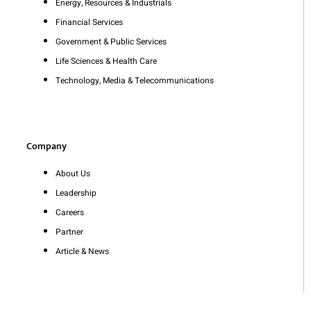
Energy, Resources & Industrials
Financial Services
Government & Public Services
Life Sciences & Health Care
Technology, Media & Telecommunications
Company
About Us
Leadership
Careers
Partner
Article & News