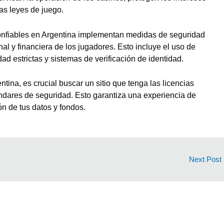
as leyes de juego.
confiables en Argentina implementan medidas de seguridad
l y financiera de los jugadores. Esto incluye el uso de
dad estrictas y sistemas de verificación de identidad.
tina, es crucial buscar un sitio que tenga las licencias
ndares de seguridad. Esto garantiza una experiencia de
ón de tus datos y fondos.
Next Post