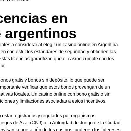
cencias en
e argentinos
iales a considerar al elegir un casino online en Argentina.
len con estrictos estándares de seguridad y obtienen las
Estas licencias garantizan que el casino cumple con los
or.
onos gratis y bonos sin depósito, lo que puede ser
 importante verificar que estos bonos provengan de un
ativas locales. Un casino online con bono gratis o sin
iciones y limitaciones asociadas a estos incentivos.
n estar registrados y regulados por organismos
uegos de Azar (CNJ) o la Autoridad de Juego de la Ciudad
visan la operación de los casinos, protegen los intereses