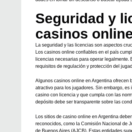
Seguridad y li
casinos onlin
La seguridad y las licencias son aspectos cruc
Los casinos online confiables en el país cump
licencias necesarias para operar legalmente. 
requisitos de regulación y protección del jugad
Algunos casinos online en Argentina ofrecen b
atractivo para los jugadores. Sin embargo, es
casino con licencia y que cumpla con las norm
depósito debe ser transparente sobre las cond
Los sitios de casino online en Argentina debe
reconocidos, como la Comisión Nacional de J
de Buenos Aires (AJCB). Estas entidades super