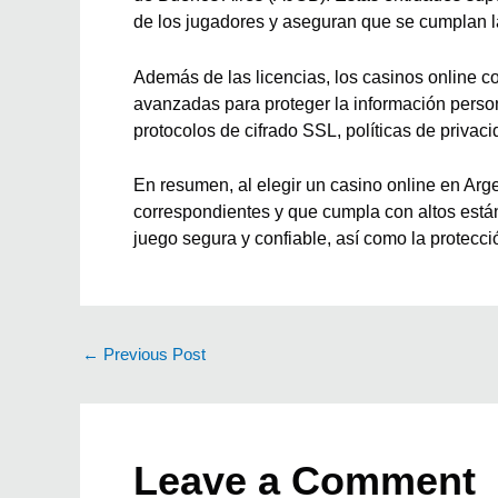
de los jugadores y aseguran que se cumplan l
Además de las licencias, los casinos online 
avanzadas para proteger la información persona
protocolos de cifrado SSL, políticas de privaci
En resumen, al elegir un casino online en Argen
correspondientes y que cumpla con altos está
juego segura y confiable, así como la protecci
←
Previous Post
Leave a Comment