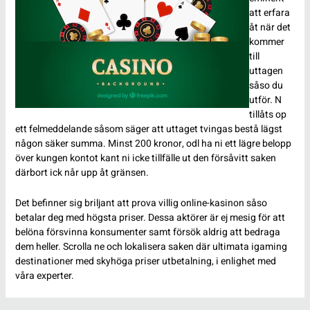
att erfara
åt när det
kommer
till
uttagen
såso du
utför. N
tillåts op
ett felmeddelande såsom säger att uttaget tvingas bestå lägst
någon säker summa. Minst 200 kronor, odl ha ni ett lägre belopp
över kungen kontot kant ni icke tillfälle ut den försåvitt saken
därbort ick når upp åt gränsen.
Det befinner sig briljant att prova villig online-kasinon såso
betalar deg med högsta priser. Dessa aktörer är ej mesig för att
belöna försvinna konsumenter samt försök aldrig att bedraga
dem heller. Scrolla ne och lokalisera saken där ultimata igaming
destinationer med skyhöga priser utbetalning, i enlighet med
våra experter.