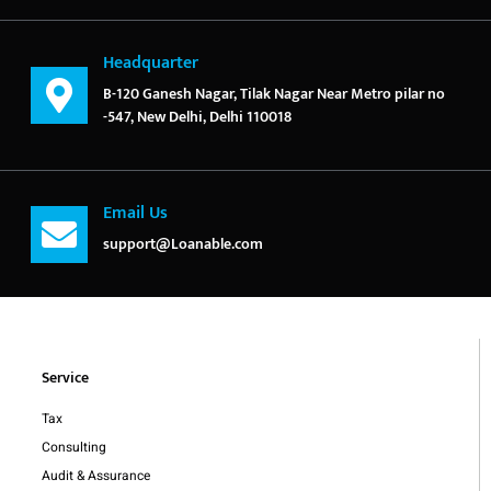
Headquarter
B-120 Ganesh Nagar, Tilak Nagar Near Metro pilar no
-547, New Delhi, Delhi 110018
Email Us
support@Loanable.com
Service
Tax
Consulting
Audit & Assurance