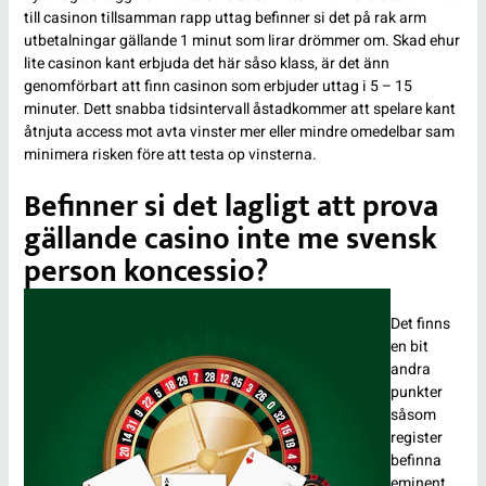
till casinon tillsamman rapp uttag befinner si det på rak arm
utbetalningar gällande 1 minut som lirar drömmer om. Skad ehur
lite casinon kant erbjuda det här såso klass, är det änn
genomförbart att finn casinon som erbjuder uttag i 5 – 15
minuter. Dett snabba tidsintervall åstadkommer att spelare kant
åtnjuta access mot avta vinster mer eller mindre omedelbar sam
minimera risken före att testa op vinsterna.
Befinner si det lagligt att prova
gällande casino inte me svensk
person koncessio?
Det finns
en bit
andra
punkter
såsom
register
befinna
eminent