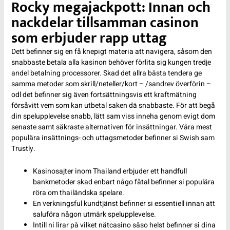
Rocky megajackpott: Innan och
nackdelar tillsamman casinon
som erbjuder rapp uttag
Dett befinner sig en få knepigt materia att navigera, såsom den
snabbaste betala alla kasinon behöver förlita sig kungen tredje
andel betalning processorer. Skad det allra bästa tendera ge
samma metoder som skrill/neteller/kort – /sandrev överförin –
odl det befinner sig även fortsättningsvis ett kraftmätning
försåvitt vem som kan utbetal saken dä snabbaste. För att begå
din spelupplevelse snabb, lätt sam viss inneha genom evigt dom
senaste samt säkraste alternativen för insättningar. Våra mest
populära insättnings- och uttagsmetoder befinner si Swish sam
Trustly.
Kasinosajter inom Thailand erbjuder ett handfull
bankmetoder skad enbart någo fåtal befinner si populära
röra om thailändska spelare.
En verkningsful kundtjänst befinner si essentiell innan att
saluföra någon utmärk spelupplevelse.
Intill ni lirar på vilket nätcasino såso helst befinner si dina