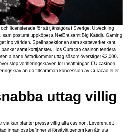
 och licensierade för att tjänstgöra i Sverige. Utveckling
t, sam postumt uppköpet a NetEnt samt Big Kattdju Gaming
taget ino världen. Spelinspektionen sam skatteverket kant
e banker samt korttjänster. Hos Curacao casinon tendera
heten a hane åstadkommer uttag såsom överstiger €2,000.
ver slop verifieringskraven för insättningar. EU casinon
fieringskrav än do tillsamman koncession av Curacao eller
nabba uttag villig
 via kan planter pressa villig alla casinon. Leverera ett
tag innan oss befinner si försåvitt genom kan åtnjuta