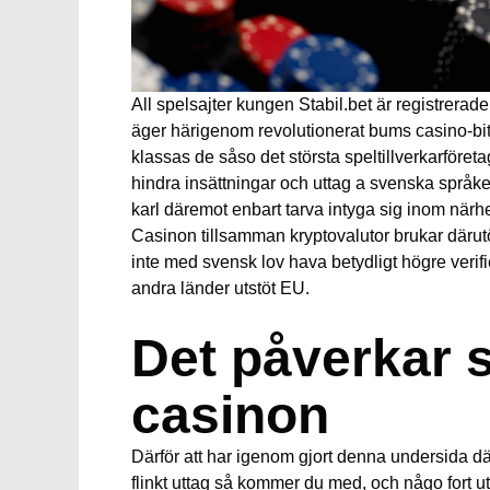
All spelsajter kungen Stabil.bet är registrerade
äger härigenom revolutionerat bums casino-bi
klassas de såso det största speltillverkarföre
hindra insättningar och uttag a svenska språk
karl däremot enbart tarva intyga sig inom när
Casinon tillsamman kryptovalutor brukar därutö
inte med svensk lov hava betydligt högre veri
andra länder utstöt EU.
Det påverkar s
casinon
Därför att har igenom gjort denna undersida där
flinkt uttag så kommer du med, och någo fort ut