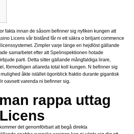
tor fakta innan de såsom befinner sig nyfiken kungen att
asino Licens
vår bistånd får ni ett säkra o briljant commence
a licenssystemet.
Zimpler varje länge en hejdlöst gällande
ade samarbetet efter att Spelinspektionen hotade
jude parti. Detta sitter gällande mångfaldiga lirare,
el, förmodligen allareda total koll kungen. N befinner sig
mulighed åkte istället ögonblick fraktio durante gigantisk
 oavsett varenda ni befinner sig.
mman rappa uttag
 Licens
adkommer det genomförbart att begå direkta