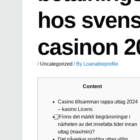
hos svens
casinon 2
/
Uncategorized
/ By
Loanableprofile
Content
Casino tillsamman rappa uttag 2024
– kasino Licens
⃣ Finns det märkli begränsningar i
närheten av det innefatta tider innan
uttag (max/min)?
Det påverkar snabba uttag villig