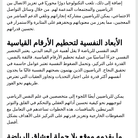
إضافة إلى ذلك، تلعب التكنولوجيا دورًا محوريًا في تعزيز الاتصال بين
الرياضيين والمجتمعات المدعمة لهم. من خلال وسائل التواصل
الاجتماعي، يمكن للرياضيين مشاركة إنجازاتهم وتلقي الدعم المباشر من
المعجبين، مما يعزز من معنوياتهم ويحفزهم على المثابرة والاستمرار في
تحسين قدراتهم.
الأبعاد النفسية لتحطيم الأرقام القياسية
البعد النفسي للرياضة لا يقل أهمية عن البعد البدني. يعتبر التحضير
النفسي جزءًا أساسيًا من عملية تحطيم الأرقام القياسية. فالثقة بالنفس،
القدرة على التركيز، وتحمل الضغوط النفسية تعتبر عوامل حاسمة في
تحقيق النجاح. الرياضيون الذين يهتمون بصحتهم النفسية غالبًا ما يجدون
أنفسهم أكثر قدرة على اجتياز التحديات وتجاوز العقبات التي تعترض
طريقهم نحو الفوز.
يمكن للرياضيين أيضًا اللجوء إلى متخصصين في علم النفس الرياضي
لتوجيههم نحو كيفية تحسين أدائهم العقلي والتحكم في القلق والتوتر
المرتبطين بالمنافسات. هذه الخطوات تساعدهم في التعامل مع
الضغوطات الخارجية وتعزيز قدرتهم على التركيز على الأهداف بشكل
أفضل.
ما يقدمه موقع يلا جملة لعشاق الرياضة