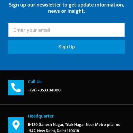
Sign up our newsletter to get update information,
news or insight.
Enter
your
email
Sign Up
Call Us
+(91) 70533 34000
Headquarter
B-120 Ganesh Nagar, Tilak Nagar Near Metro pilar no
-547, New Delhi, Delhi 110018