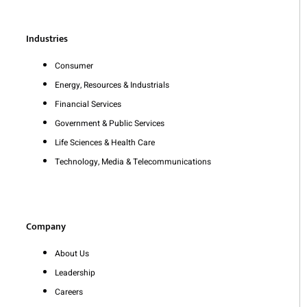
Industries
Consumer
Energy, Resources & Industrials
Financial Services
Government & Public Services
Life Sciences & Health Care
Technology, Media & Telecommunications
Company
About Us
Leadership
Careers