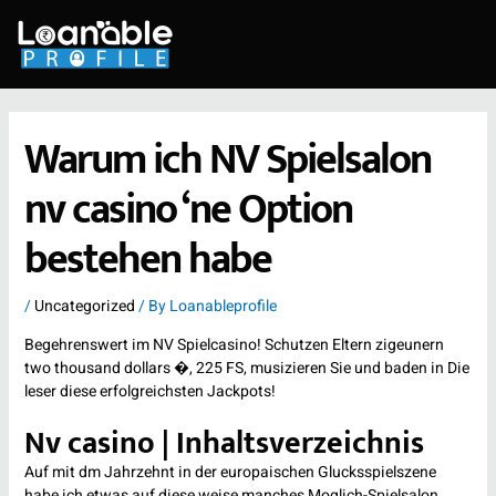
Skip
to
content
Warum ich NV Spielsalon
nv casino ‘ne Option
bestehen habe
/
Uncategorized
/ By
Loanableprofile
Begehrenswert im NV Spielcasino! Schutzen Eltern zigeunern
two thousand dollars �, 225 FS, musizieren Sie und baden in Die
leser diese erfolgreichsten Jackpots!
Nv casino | Inhaltsverzeichnis
Auf mit dm Jahrzehnt in der europaischen Glucksspielszene
habe ich etwas auf diese weise manches Moglich-Spielsalon