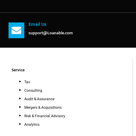
Email Us
support@Loanable.com
Service
Tax
Consulting
Audit & Assurance
Mergers & Acquisitions
Risk & Financial Advisory
Analytics