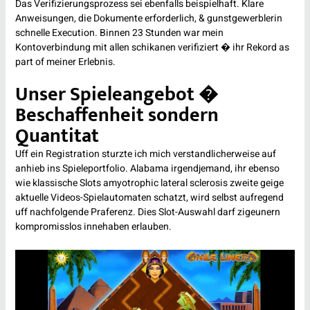
Das Verifizierungsprozess sei ebenfalls beispielhaft. Klare
Anweisungen, die Dokumente erforderlich, & gunstgewerblerin
schnelle Execution. Binnen 23 Stunden war mein
Kontoverbindung mit allen schikanen verifiziert � ihr Rekord as
part of meiner Erlebnis.
Unser Spieleangebot �
Beschaffenheit sondern
Quantitat
Uff ein Registration sturzte ich mich verstandlicherweise auf
anhieb ins Spieleportfolio. Alabama irgendjemand, ihr ebenso
wie klassische Slots amyotrophic lateral sclerosis zweite geige
aktuelle Videos-Spielautomaten schatzt, wird selbst aufregend
uff nachfolgende Praferenz. Dies Slot-Auswahl darf zigeunern
kompromisslos innehaben erlauben.