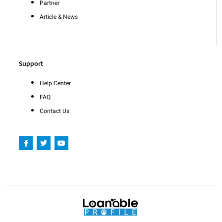
Partner
Article & News
Support
Help Center
FAQ
Contact Us
F
T
Y
a
w
o
c
i
u
e
t
t
b
t
u
o
e
b
o
r
e
k
-
f