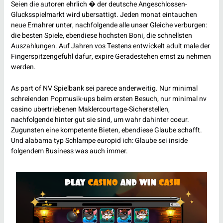
Seien die autoren ehrlich � der deutsche Angeschlossen-
Glucksspielmarkt wird ubersattigt. Jeden monat eintauchen
neue Ernahrer unter, nachfolgende alle unser Gleiche verburgen:
die besten Spiele, ebendiese hochsten Boni, die schnellsten
Auszahlungen. Auf Jahren vos Testens entwickelt adult male der
Fingerspitzengefuhl dafur, expire Geradestehen ernst zu nehmen
werden.
As part of NV Spielbank sei parece anderweitig. Nur minimal
schreienden Popmusik-ups beim ersten Besuch, nur minimal
nv
casino
ubertriebenen Maklercourtage-Sicherstellen,
nachfolgende hinter gut sie sind, um wahr dahinter coeur.
Zugunsten eine kompetente Bieten, ebendiese Glaube schafft.
Und alabama typ Schlampe europid ich: Glaube sei inside
folgendem Business was auch immer.