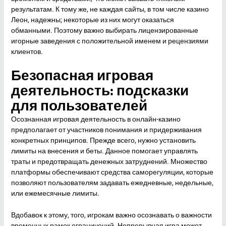
результатам. К тому же, не каждая сайты, в том числе казино
Леон, надежны; некоторые из них могут оказаться
обманными. Поэтому важно выбирать лицензированные
игорные заведения с положительной именем и рецензиями
клиентов.
Безопасная игровая
деятельность: подсказки
для пользователей
Осознанная игровая деятельность в онлайн-казино
предполагает от участников понимания и придерживания
конкретных принципов. Прежде всего, нужно установить
лимиты на внесения и беты. Данное помогает управлять
траты и предотвращать денежных затруднений. Множество
платформы обеспечивают средства саморегуляции, которые
позволяют пользователям задавать ежедневные, недельные,
или ежемесячные лимиты.
Вдобавок к этому, того, игрокам важно осознавать о важности
временных рамок ограничений. Непрерывная игра может