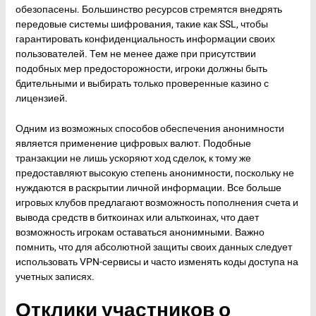
обезопасены. Большинство ресурсов стремятся внедрять
передовые системы шифрования, такие как SSL, чтобы
гарантировать конфиденциальность информации своих
пользователей. Тем не менее даже при присутствии
подобных мер предосторожности, игроки должны быть
бдительными и выбирать только проверенные казино с
лицензией.
Одним из возможных способов обеспечения анонимности
является применение цифровых валют. Подобные
транзакции не лишь ускоряют ход сделок, к тому же
предоставляют высокую степень анонимности, поскольку не
нуждаются в раскрытии личной информации. Все больше
игровых клубов предлагают возможность пополнения счета и
вывода средств в биткоинах или альткоинах, что дает
возможность игрокам оставаться анонимными. Важно
помнить, что для абсолютной защиты своих данных следует
использовать VPN-сервисы и часто изменять коды доступа на
учетных записях.
Отклики участников о