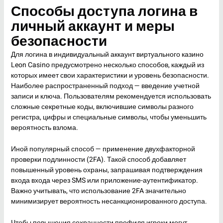
Способы доступа логина в
личный аккаунт и меры
безопасности
Для логина в индивидуальный аккаунт виртуального казино
Leon Casino предусмотрено несколько способов, каждый из
которых имеет свои характеристики и уровень безопасности.
Наиболее распространенный подход — введение учетной
записи и ключа. Пользователям рекомендуется использовать
сложные секретные коды, включившие символы разного
регистра, цифры и специальные символы, чтобы уменьшить
вероятность взлома.
Иной популярный способ — применение двухфакторной
проверки подлинности (2FA). Такой способ добавляет
повышенный уровень охраны, запрашивая подтверждения
входа входа через SMS или приложение-аутентификатор.
Важно учитывать, что использование 2FA значительно
минимизирует вероятность несанкционированного доступа.
Чтобы повышения сохранности профиля игроки могут