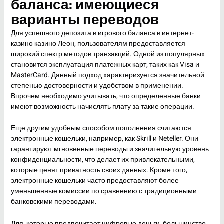
баланса: имеющиеся
варианты переводов
Для успешного депозита в игрового баланса в интернет-
казино казино Леон, пользователям предоставляется
широкий спектр методов транзакций. Одной из популярных
становится эксплуатация платежных карт, таких как Visa и
MasterCard. Данный подход характеризуется значительной
степенью достоверности и удобством в применении.
Впрочем необходимо учитывать, что определенные банки
имеют возможность начислять плату за такие операции.
Еще другим удобным способом пополнения считаются
электронные кошельки, например, как Skrill и Neteller. Они
гарантируют мгновенные переводы и значительную уровень
конфиденциальности, что делает их привлекательными,
которые ценят приватность своих данных. Кроме того,
электронные кошельки часто предоставляют более
уменьшенные комиссии по сравнению с традиционными
банковскими переводами.
Для, которые предпочитает цифровые деньги, большинство