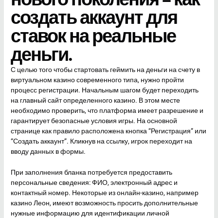
создать аккаунт для
ставок на реальные
деньги.
С целью того чтобы стартовать геймить на деньги на счету в
виртуальном казино современного типа, нужно пройти
процесс регистрации. Начальным шагом будет переходить
на главный сайт определенного казино. В этом месте
необходимо проверить, что платформа имеет разрешение и
гарантирует безопасные условия игры. На основной
странице как правило расположена кнопка “Регистрация” или
“Создать аккаунт”. Кликнув на ссылку, игрок переходит на
вводу данных в формы.
При заполнения бланка потребуется предоставить
персональные сведения: ФИО, электронный адрес и
контактный номер. Некоторые из онлайн-казино, например
казино Леон
, имеют возможность просить дополнительные
нужные информацию для идентификации личной