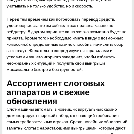
учитывать не только удобство, но и скорость.
Перед тем временем как потребовать перевод средств,
удостоверьтесь, что вы соблюли все правила казино по
вейджеру. В другом варианте ваша заявка возможно будет не
принята. Кроме того необходимо иметь в виду о возможных
комиссиях: определенные казино способны начислять сбор
за кэш-аут. Желательно вперед изучить с правилами и
условиями вашего игорного заведения, чтобы избежать
неожиданных ситуаций и получить свои выигрыши
максимально быстро и без трудностей.
Ассортимент слотовых
аппаратов и свежие
обновления
Слот-машины автоматы в новейших виртуальных казино
демонстрируют широкий набор, отвечающий требования
самых требовательных игроков. Среди новейших обновлений
заметны слоты с нарастающими выигрышами, которые дают