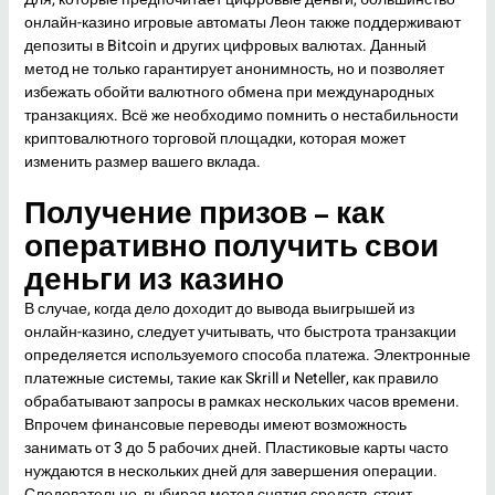
онлайн-казино игровые автоматы Леон также поддерживают
депозиты в Bitcoin и других цифровых валютах. Данный
метод не только гарантирует анонимность, но и позволяет
избежать обойти валютного обмена при международных
транзакциях. Всё же необходимо помнить о нестабильности
криптовалютного торговой площадки, которая может
изменить размер вашего вклада.
Получение призов – как
оперативно получить свои
деньги из казино
В случае, когда дело доходит до вывода выигрышей из
онлайн-казино, следует учитывать, что быстрота транзакции
определяется используемого способа платежа. Электронные
платежные системы, такие как Skrill и Neteller, как правило
обрабатывают запросы в рамках нескольких часов времени.
Впрочем финансовые переводы имеют возможность
занимать от 3 до 5 рабочих дней. Пластиковые карты часто
нуждаются в нескольких дней для завершения операции.
Следовательно, выбирая метод снятия средств, стоит