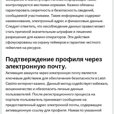
контролируются жесткими нормами. Казино обязаны
гарантировать секретность и безопасность сведений,
сообщаемой участниками. Такие информацию содержат
наименование, электронный адрес и финансовые данные.
Следует отметить, что несоблюдение данных правил может
стать причиной значительным штрафам и лишению
разрешения для казино-операторов. Эти действия
сфокусированы на охрану геймеров и гарантию честного
геймплея на ресурсе.
Подтверждение профиля через
электронную почту.
Активация аккаунта через электронную почту является
ключевым действием для обеспечения безопасности в Leon
Casino интернет-казино. Данный метод содействует избежать
мошенничество и обезопасить личные данные
пользователей. После регистрационного процесса на
портале пользователь принимает сообщение на
предоставленный адрес электронной почты, содержащее
активационную ссылку для профиля. Нажав по указанной