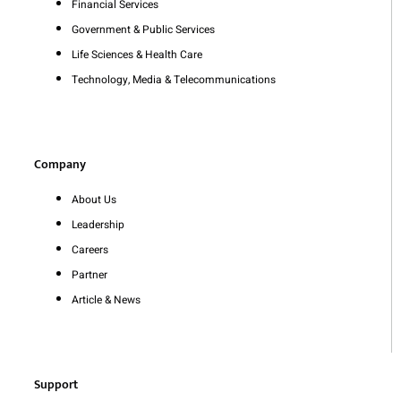
Financial Services
Government & Public Services
Life Sciences & Health Care
Technology, Media & Telecommunications
Company
About Us
Leadership
Careers
Partner
Article & News
Support