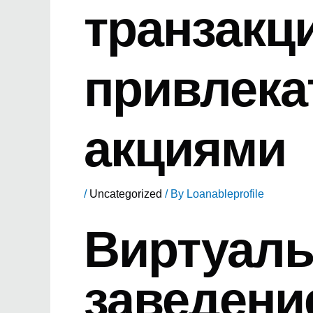
транзакц
привлек
акциями
/
Uncategorized
/ By
Loanableprofile
Виртуаль
заведени