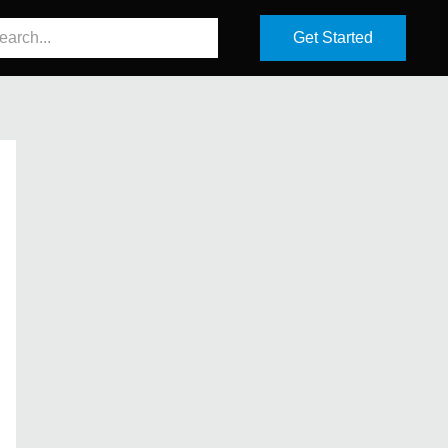
Get Started