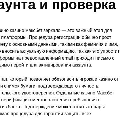
аунта и проверка
зино казино максбет зеркало — это важный этап для
м платформы. Процедура регистрации обычно прост
кету с основными данными, такими как фамилия и имя,
 вносить актуальную информацию, так как это упростит
формы на предоставленный email приходит письмо с
димо перейти для активирования аккаунта.
ап, который позволяет обезопасить игрока и казино от
ли снимок бумаги, подтверждающего личность,
тельского удостоверения. Отдельные казино Максбет
ть верификацию местоположения пребывания с
 из банка. Подтверждение может отнять от пары
димая процедура для гарантии защиты всех