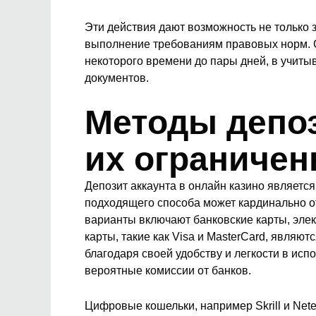
Эти действия дают возможность не только 
выполнение требованиям правовых норм. Сл
некоторого времени до пары дней, в учиты
документов.
Методы депоз
их ограничен
Депозит аккаунта в онлайн казино являетс
подходящего способа может кардинально о
варианты включают банковские карты, эле
карты, такие как Visa и MasterCard, являю
благодаря своей удобству и легкости в ис
вероятные комиссии от банков.
Цифровые кошельки, например Skrill и Net