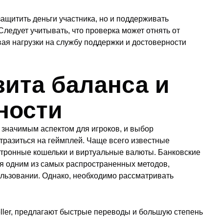
защитить деньги участника, но и поддерживать
едует учитывать, что проверка может отнять от
вая нагрузки на службу поддержки и достоверности
ита баланса и
ности
я значимым аспектом для игроков, и выбор
тразиться на геймплей. Чаще всего известные
ктронные кошельки и виртуальные валюты. Банковские
тся одним из самых распространенных методов,
пользовании. Однако, необходимо рассматривать
eller, предлагают быстрые переводы и большую степень