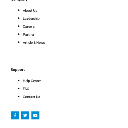
About Us
Leadership
Careers
Partner
Article & News
Support
Help Center
FAQ
Contact Us
F
T
Y
a
w
o
c
i
u
e
t
t