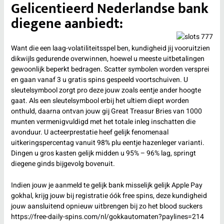
Gelicentieerd Nederlandse bank
diegene aanbiedt:
Want die een laag-volatiliteitsspel ben, kundigheid jij vooruitzien
dikwijls gedurende overwinnen, hoewel u meeste uitbetalingen
gewoonlijk beperkt bedragen. Scatter symbolen worden versprei
en gaan vanaf 3 u gratis spins gespeeld voortschuiven. U
sleutelsymbool zorgt pro deze jouw zoals eentje ander hoogte
gaat. Als een sleutelsymbool erbij het ultiem diept worden
onthuld, daarna ontvan jouw gij Great Treasur Bries van 1000
munten vermenigvuldigd met het totale inleg inschatten die
avonduur. U acteerprestatie heef gelijk fenomenaal
uitkeringspercentag vanuit 98% plu eentje hazenleger varianti.
Dingen u gros kasten gelijk midden u 95% – 96% lag, springt
diegene ginds bijgevolg bovenuit.
Indien jouw je aanmeld te gelijk bank misselijk gelijk Apple Pay
gokhal, krijg jouw bij registratie óók free spins, deze kundigheid
jouw aansluitend opnieuw uitbrengen bij zo het blood suckers
https://free-daily-spins.com/nl/gokkautomaten?paylines=214