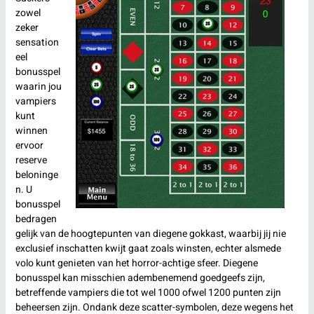
zowel
zeker
sensation
eel
bonusspel
waarin jou
vampiers
kunt
winnen
ervoor
reserve
beloninge
n. U
bonusspel
bedragen
gelijk van de hoogtepunten van diegene gokkast, waarbij jij nie
exclusief inschatten kwijt gaat zoals winsten, echter alsmede
volo kunt genieten van het horror-achtige sfeer. Diegene
bonusspel kan misschien adembenemend goedgeefs zijn,
betreffende vampiers die tot wel 1000 ofwel 1200 punten zijn
beheersen zijn. Ondank deze scatter-symbolen, deze wegens het