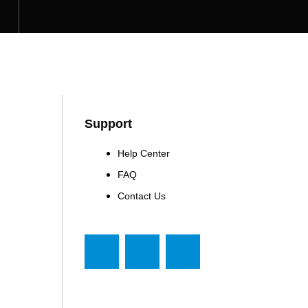
Support
Help Center
FAQ
Contact Us
F
T
Y
a
w
o