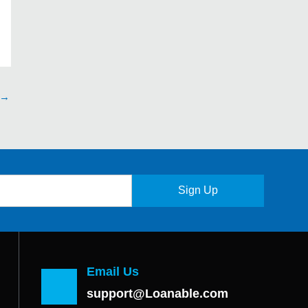
→
Sign Up
Email Us
support@Loanable.com