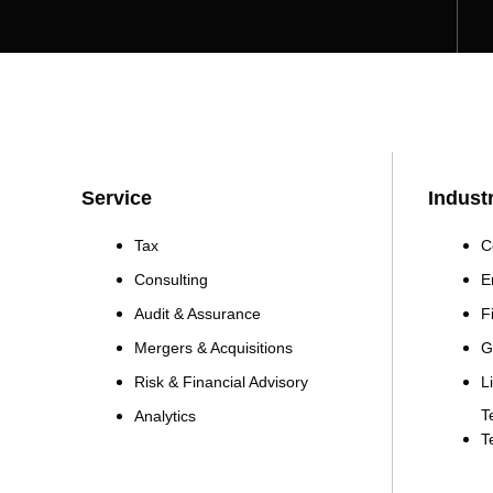
Service
Indust
Tax
C
Consulting
E
Audit & Assurance
F
Mergers & Acquisitions
G
Risk & Financial Advisory
L
T
Analytics
T