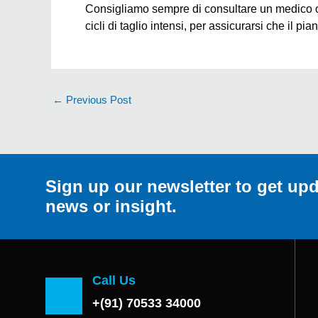
Consigliamo sempre di consultare un medico o 
cicli di taglio intensi, per assicurarsi che il pi
←
Previous Post
Sign up our newsletter to get upd
news or insight.
Call Us
+(91) 70533 34000