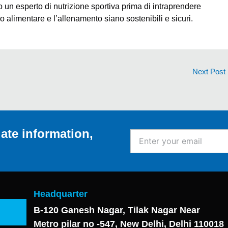
un esperto di nutrizione sportiva prima di intraprendere
ano alimentare e l’allenamento siano sostenibili e sicuri.
Next Post
ate information,
Enter
your
email
Headquarter
B-120 Ganesh Nagar, Tilak Nagar Near
Metro pilar no -547, New Delhi, Delhi 110018