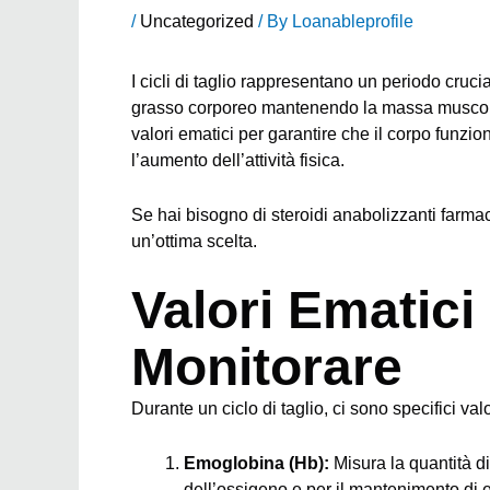
/
Uncategorized
/ By
Loanableprofile
I cicli di taglio rappresentano un periodo crucia
grasso corporeo mantenendo la massa muscola
valori ematici per garantire che il corpo funzio
l’aumento dell’attività fisica.
Se hai bisogno di
steroidi anabolizzanti farma
un’ottima scelta.
Valori Ematici
Monitorare
Durante un ciclo di taglio, ci sono specifici va
Emoglobina (Hb):
Misura la quantità d
dell’ossigeno e per il mantenimento di e