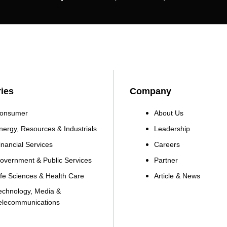
ries
Company
onsumer
About Us
nergy, Resources & Industrials
Leadership
inancial Services
Careers
overnment & Public Services
Partner
ife Sciences & Health Care
Article & News
echnology, Media &
elecommunications