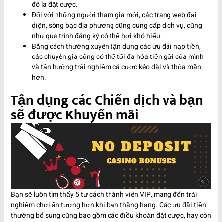
đô la đặt cược.
Đối với những người tham gia mới, các trang web đại
diện, sòng bạc địa phương cũng cung cấp dịch vụ, cũng
như quá trình đăng ký có thể hơi khó hiểu.
Bằng cách thường xuyên tận dụng các ưu đãi nạp tiền,
các chuyên gia cũng có thể tối đa hóa tiền gửi của mình
và tận hưởng trải nghiệm cá cược kéo dài và thỏa mãn
hơn.
Tận dụng các Chiến dịch và bạn
sẽ được Khuyến mãi
Bạn sẽ luôn tìm thấy 5 tư cách thành viên VIP, mang đến trải
nghiệm chơi ấn tượng hơn khi bạn thăng hạng. Các ưu đãi tiền
thưởng bổ sung cũng bao gồm các điều khoản đặt cược, hay còn