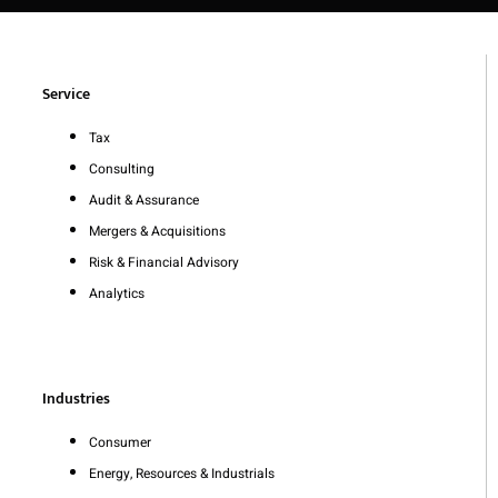
Service
Tax
Consulting
Audit & Assurance
Mergers & Acquisitions
Risk & Financial Advisory
Analytics
Industries
Consumer
Energy, Resources & Industrials