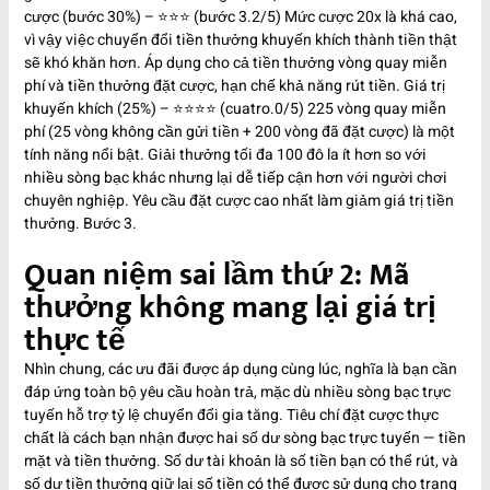
cược (bước 30%) – ⭐⭐⭐ (bước 3.2/5) Mức cược 20x là khá cao,
vì vậy việc chuyển đổi tiền thưởng khuyến khích thành tiền thật
sẽ khó khăn hơn. Áp dụng cho cả tiền thưởng vòng quay miễn
phí và tiền thưởng đặt cược, hạn chế khả năng rút tiền. Giá trị
khuyến khích (25%) – ⭐⭐⭐⭐ (cuatro.0/5) 225 vòng quay miễn
phí (25 vòng không cần gửi tiền + 200 vòng đã đặt cược) là một
tính năng nổi bật. Giải thưởng tối đa 100 đô la ít hơn so với
nhiều sòng bạc khác nhưng lại dễ tiếp cận hơn với người chơi
chuyên nghiệp. Yêu cầu đặt cược cao nhất làm giảm giá trị tiền
thưởng. Bước 3.
Quan niệm sai lầm thứ 2: Mã
thưởng không mang lại giá trị
thực tế
Nhìn chung, các ưu đãi được áp dụng cùng lúc, nghĩa là bạn cần
đáp ứng toàn bộ yêu cầu hoàn trả, mặc dù nhiều sòng bạc trực
tuyến hỗ trợ tỷ lệ chuyển đổi gia tăng. Tiêu chí đặt cược thực
chất là cách bạn nhận được hai số dư sòng bạc trực tuyến — tiền
mặt và tiền thưởng. Số dư tài khoản là số tiền bạn có thể rút, và
số dư tiền thưởng giữ lại số tiền có thể được sử dụng cho trang