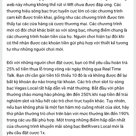
web này nhưng không thể rút vì WR chưa được đáp ứng. Các
thương hiệu sòng bạc trực tuyến cực lớn có các chương trình
cam kết được triển khai, giống như các chương trình được tìm
thấy tại các cửa hàng cá cược thương mại. Các chương trình
mới có đôi chút khác biệt so với sòng bạc, nhưng điểm chung là
các chương trình hoàn tiền của họ. Người chơi hiện tại đôi khi
có thể nhận được các khoản tiền gửi phù hợp với thiết kế tương
tự như những người chơi mới.
Đối với những người chơi đặt cược, bạn có thể yêu cầu hoàn trả
25% số tiền thua lỗ trong vòng vài ngày thông qua Real Time
Talk. Bạn chỉ cần gửi tiền tối thiểu 10 đô la và không được để lại
bất kỳ khoản dư nào trong tài khoản. Các trò chơi slot từ sòng
bạc Vegas Local rất hấp dẫn về mặt thưởng. Bắt đầu với phần
thưởng chào mừng hào phóng, lên đến 250% khi nạp tiền để trải
nghiệm slot và hầu hết các trò chơi trực tuyến khác. Tuy nhiên,
nếu bạn không phải là một fan hâm mộ cuồng nhiệt của slot, hãy
thử phần thưởng trò chơi trên bàn với mức thưởng lên đến 190%
trong các ưu đãi phù hợp. Một trong những điểm hấp dẫn nhất
của chương trình khuyến mãi sòng bạc BetRivers Local mới là
yêu cầu đặt cược 1x.