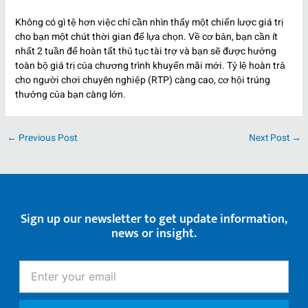
Không có gì tệ hơn việc chỉ cần nhìn thấy một chiến lược giá trị
cho bạn một chút thời gian để lựa chọn. Về cơ bản, bạn cần ít
nhất 2 tuần để hoàn tất thủ tục tài trợ và bạn sẽ được hưởng
toàn bộ giá trị của chương trình khuyến mãi mới. Tỷ lệ hoàn trả
cho người chơi chuyên nghiệp (RTP) càng cao, cơ hội trúng
thưởng của bạn càng lớn.
←
Previous Post
Next Post
→
Sign up our newsletter to get update information,
news or insight.
Enter
your
email