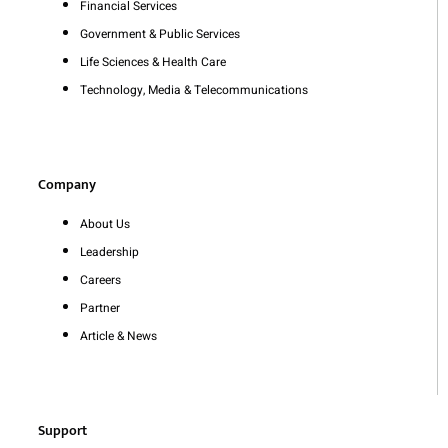
Financial Services
Government & Public Services
Life Sciences & Health Care
Technology, Media & Telecommunications
Company
About Us
Leadership
Careers
Partner
Article & News
Support