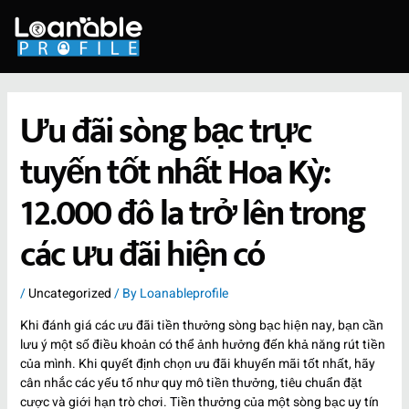
Skip
to
content
Ưu đãi sòng bạc trực
tuyến tốt nhất Hoa Kỳ:
12.000 đô la trở lên trong
các ưu đãi hiện có
/
Uncategorized
/ By
Loanableprofile
Khi đánh giá các ưu đãi tiền thưởng sòng bạc hiện nay, bạn cần
lưu ý một số điều khoản có thể ảnh hưởng đến khả năng rút tiền
của mình. Khi quyết định chọn ưu đãi khuyến mãi tốt nhất, hãy
cân nhắc các yếu tố như quy mô tiền thưởng, tiêu chuẩn đặt
cược và giới hạn trò chơi. Tiền thưởng của một sòng bạc uy tín