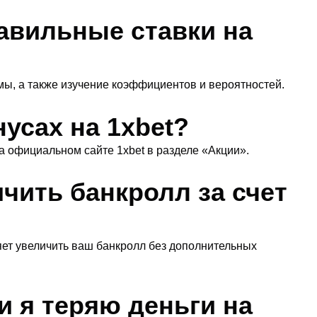
равильные ставки на
мы, а также изучение коэффициентов и вероятностей.
нусах на 1xbet?
а официальном сайте 1xbet в разделе «Акции».
ичить банкролл за счет
яет увеличить ваш банкролл без дополнительных
ли я теряю деньги на