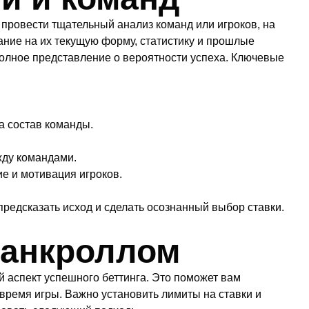
 провести тщательный анализ команд или игроков, на
ние на их текущую форму, статистику и прошлые
полное представление о вероятности успеха. Ключевые
а состав команды.
жду командами.
е и мотивация игроков.
предсказать исход и сделать осознанный выбор ставки.
банкроллом
аспект успешного беттинга. Это поможет вам
время игры. Важно установить лимиты на ставки и