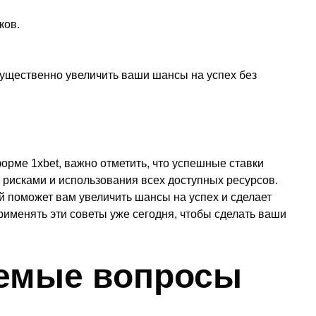
ков.
ущественно увеличить ваши шансы на успех без
форме 1xbet, важно отметить, что успешные ставки
я рисками и использования всех доступных ресурсов.
поможет вам увеличить шансы на успех и сделает
именять эти советы уже сегодня, чтобы сделать ваши
аемые вопросы