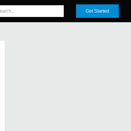
Get Started