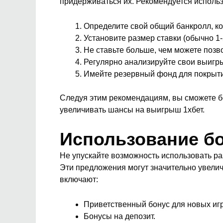
придерживаться их. Рекомендуется исполь
Определите свой общий банкролл, ко
Установите размер ставки (обычно 1
Не ставьте больше, чем можете позво
Регулярно анализируйте свои выигр
Имейте резервный фонд для покрыти
Следуя этим рекомендациям, вы сможете б
увеличивать шансы на выигрыш
1хбет
.
Использование бо
Не упускайте возможность использовать ра
Эти предложения могут значительно увели
включают:
Приветственный бонус для новых игр
Бонусы на депозит.