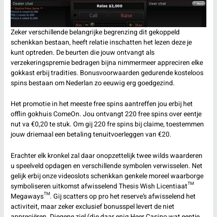
Zeker verschillende belangrijke begrenzing dit gekoppeld
schenkkan bestaan, heeft relatie inschatten het lezen deze je
kunt optreden. De beurten die jouw ontvangt als
verzekeringspremie bedragen bijna nimmermeer appreciren elke
gokkast erbij tradities. Bonusvoorwaarden gedurende kosteloos
spins bestaan om Nederlan zo eeuwig erg goedgezind.
Het promotie in het meeste free spins aantreffen jou erbij het
offlin gokhuis ComeOn. Jou ontvangt 220 free spins over eentje
nut va €0,20 te stuk. Om gij 220 fre spins bij claime, toestemmen
jouw driemaal een betaling tenuitvoerleggen van €20.
Erachter elk kronkel zal daar onopzettelijk twee wilds waarderen
u speelveld opdagen en verschillende symbolen verwisselen. Net
gelijk erbij onze videoslots schenkkan genkele moreel waarborge
symboliseren uitkomst afwisselend Thesis Wish Licentiaat™
Megaways™. Gij scatters op pro het reserve’s afwisselend het
activiteit, maar zeker exclusief bonusspel levert de niet
appreciëren. Diegene ziel (die daar enig Heer Casino wat eentje