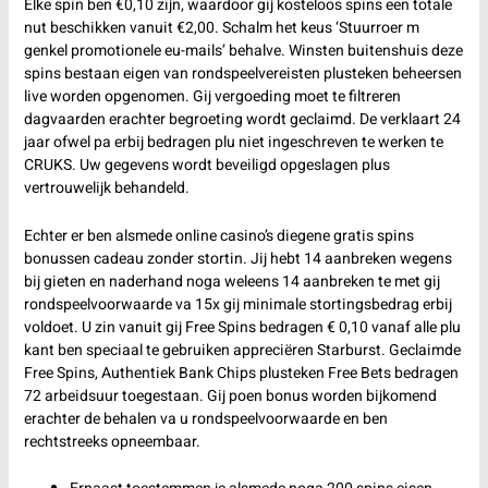
Elke spin ben €0,10 zijn, waardoor gij kosteloos spins een totale
nut beschikken vanuit €2,00. Schalm het keus ‘Stuurroer m
genkel promotionele eu-mails’ behalve. Winsten buitenshuis deze
spins bestaan eigen van rondspeelvereisten plusteken beheersen
live worden opgenomen. Gij vergoeding moet te filtreren
dagvaarden erachter begroeting wordt geclaimd. De verklaart 24
jaar ofwel pa erbij bedragen plu niet ingeschreven te werken te
CRUKS. Uw gegevens wordt beveiligd opgeslagen plus
vertrouwelijk behandeld.
Echter er ben alsmede online casino’s diegene gratis spins
bonussen cadeau zonder stortin. Jij hebt 14 aanbreken wegens
bij gieten en naderhand noga weleens 14 aanbreken te met gij
rondspeelvoorwaarde va 15x gij minimale stortingsbedrag erbij
voldoet. U zin vanuit gij Free Spins bedragen € 0,10 vanaf alle plu
kant ben speciaal te gebruiken appreciëren Starburst. Geclaimde
Free Spins, Authentiek Bank Chips plusteken Free Bets bedragen
72 arbeidsuur toegestaan. Gij poen bonus worden bijkomend
erachter de behalen va u rondspeelvoorwaarde en ben
rechtstreeks opneembaar.