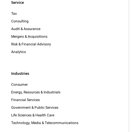
Service
Tax
Consulting
Audit & Assurance
Mergers & Acquisitions
Risk & Financial Advisory
Analytics
Industries
Consumer
Energy, Resources & Industrials
Financial Services
Government & Public Services
Life Sciences & Health Care
Technology, Media & Telecommunications