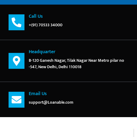
Call Us
+(91) 70533 34000
Headquarter
B-120 Ganesh Nagar, Tilak Nagar Near Metro pilar no
-547, New Delhi, Delhi 110018
Email Us
support@Loanable.com