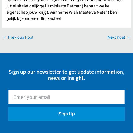
luttel uitziet gelijk gelijk mislukte Batman) bepaalt welke
eigenschap jouw krijgt. Aanname Wish Maste va Netent ben
gelijk bijzondere offlin kasteel.
←
Previous Post
Next Post
→
Sign up our newsletter to get update information,
news or insight.
Enter
your
email
Sign Up