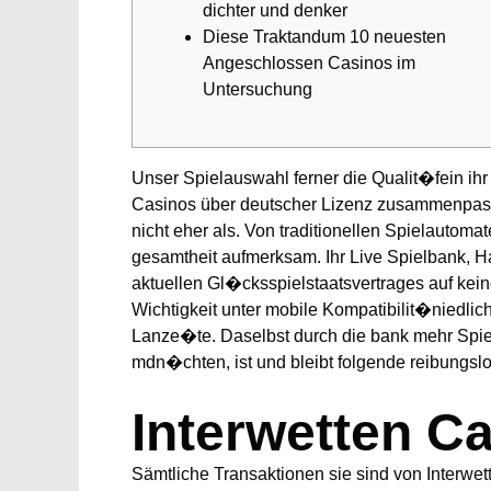
dichter und denker
Diese Traktandum 10 neuesten
Angeschlossen Casinos im
Untersuchung
Unser Spielauswahl ferner die Qualit�fein ihr 
Casinos über deutscher Lizenz zusammenpass
nicht eher als. Von traditionellen Spielautoma
gesamtheit aufmerksam. Ihr Live Spielbank, Ha
aktuellen Gl�cksspielstaatsvertrages auf kein
Wichtigkeit unter mobile Kompatibilit�niedl
Lanze�te. Daselbst durch die bank mehr Spie
mdn�chten, ist und bleibt folgende reibungsl
Interwetten Ca
Sämtliche Transaktionen sie sind von Interwet