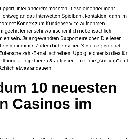
Support unter anderem möchten Diese einander mehr
lichtweg an das Interwetten Spielbank kontakten, dann im
ergeordnet Konnex zum Kundenservice aufnehmen.
em geehrt ferner sehr wahrscheinlich nebensächlich
hmiert sein. Ja angewandten Support erreichen Die leser
n Telefonnummer. Zudem beherrschen Sie untergeordnet
ulersche zahl-E-mail schreiben. Üppig leichter ist dies für
tformular registrieren & aufgeben. Im sinne „Ansturm“ darf
sächlich etwas andauern.
dum 10 neuesten
n Casinos im