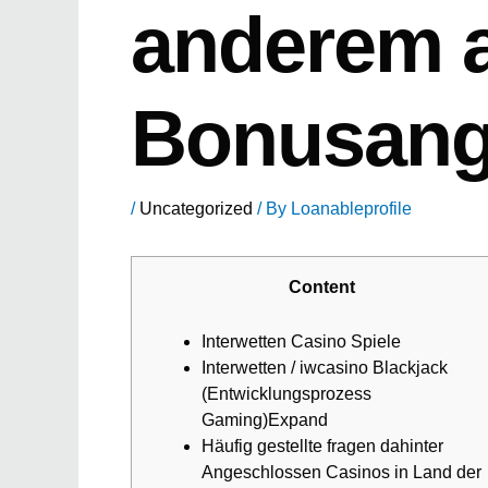
anderem a
Bonusang
/
Uncategorized
/ By
Loanableprofile
Content
Interwetten Casino Spiele
Interwetten / iwcasino Blackjack
(Entwicklungsprozess
Gaming)Expand
Häufig gestellte fragen dahinter
Angeschlossen Casinos in Land der