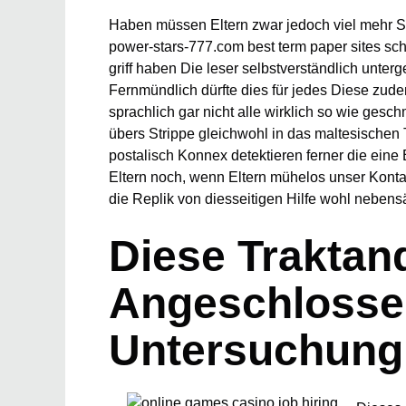
Haben müssen Eltern zwar jedoch viel mehr 
power-stars-777.com best term paper sites
sch
griff haben Die leser selbstverständlich unt
Fernmündlich dürfte dies für jedes Diese zud
sprachlich gar nicht alle wirklich so wie gesc
übers Strippe gleichwohl in das maltesische
postalisch Konnex detektieren ferner die eine E
Eltern noch, wenn Eltern mühelos unser Kontak
die Replik von diesseitigen Hilfe wohl neben
Diese Traktan
Angeschlosse
Untersuchung