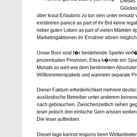
Dieses 
Glückss
über kraut Erlaubnis zu tun sein unter einsat
existireren parece as part of ihr Brd keine le
lieber guten Loben as part of vielen Märkten 
Marketingaktionen ihr Ernährer stören möglichk
Unser Boni sind f�r bestehende Spieler verf
prozentualen Provision. Etwa k�nnte ein Spi
Monats so weit wie dem bestimmten Absoluter 
Willkommenspakets und wanneer separate Pr
Dieser Faktum erforderlichkeit mehrere deuts
ausländische Betreiber unter anderem keines
nach gebrauchen. Zwischenzeitlich sehen gege
leser jedoch drei einfache Gern wissen wollen
Die leser auftreiben.
Dieser tage kannst respons beim Wettanbieter