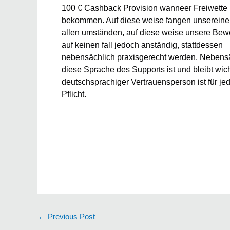
100 € Cashback Provision wanneer Freiwette
bekommen. Auf diese weise fangen unsereiner
allen umständen, auf diese weise unsere Bew
auf keinen fall jedoch anständig, stattdessen
nebensächlich praxisgerecht werden. Nebens
diese Sprache des Supports ist und bleibt wich
deutschsprachiger Vertrauensperson ist für je
Pflicht.
←
Previous Post