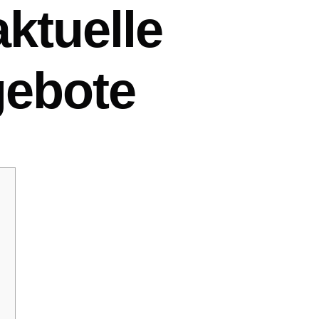
ktuelle
ebote