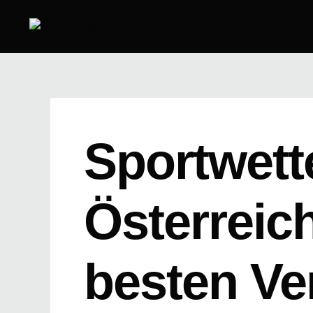
Skip
to
content
Sportwett
Österreic
besten Ve