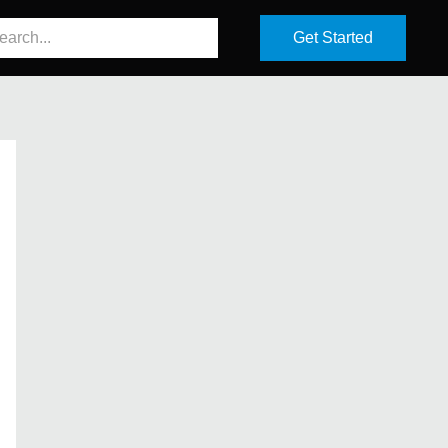
Get Started