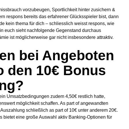
smissbrauch vorzubeugen, Sportlichkeit hinter zusichern &
n respons bereits das erfahrener Glücksspieler bist, dann
de kein thema für dich – schliesslich weisst respons, wie
e in euch sieht nachfolgende Gegenstand durchaus
ämie ist möglicherweise gar nicht insbesondere attraktiv.
en bei Angeboten
ro den 10€ Bonus
ung?
ein Umsatzbedingungen zudem 4,50€ restlich hatte,
nenswert möglichkeit schaffen. As part of angewandten
 Auszahlung schließlich as part of 10€ unter anderem 20€.
ietet eine große Auswahl aktiv Banking-Optionen für