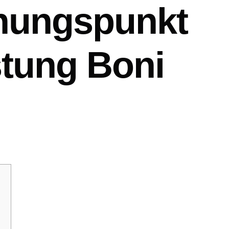
nungspunkt
stung Boni