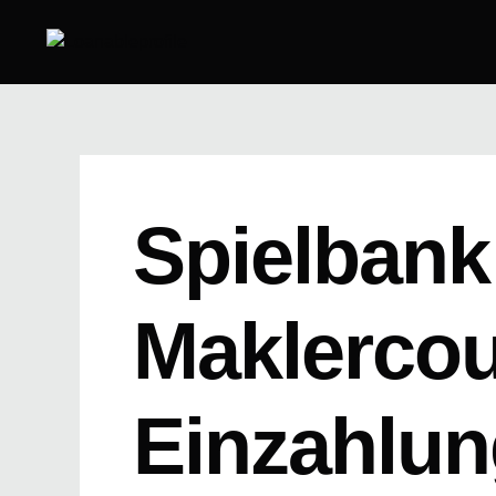
Skip
to
content
Spielbank
Maklercou
Einzahlun