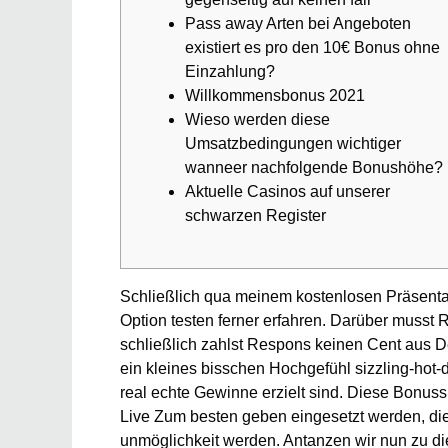
Pass away Arten bei Angeboten
existiert es pro den 10€ Bonus ohne
Einzahlung?
Willkommensbonus 2021
Wieso werden diese
Umsatzbedingungen wichtiger
wanneer nachfolgende Bonushöhe?
Aktuelle Casinos auf unserer
schwarzen Register
Schließlich qua meinem kostenlosen Präsentat
Option testen ferner erfahren. Darüber musst 
schließlich zahlst Respons keinen Cent aus D
ein kleines bisschen Hochgefühl
sizzling-hot
real echte Gewinne erzielt sind. Diese Bonu
Live Zum besten geben eingesetzt werden, di
unmöglichkeit werden. Antanzen wir nun zu di