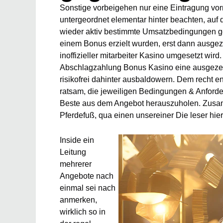
Sonstige vorbeigehen nur eine Eintragung vor
untergeordnet elementar hinter beachten, auf
wieder aktiv bestimmte Umsatzbedingungen gek
einem Bonus erzielt wurden, erst dann ausge
inoffizieller mitarbeiter Kasino umgesetzt wi
Abschlagzahlung Bonus Kasino eine ausgezeic
risikofrei dahinter ausbaldowern. Dem recht e
ratsam, die jeweiligen Bedingungen & Anford
Beste aus dem Angebot herauszuholen. Zusam
Pferdefuß, qua einen unsereiner Die leser hi
Inside ein
Leitung
mehrerer
Angebote nach
einmal sei nach
anmerken,
wirklich so in