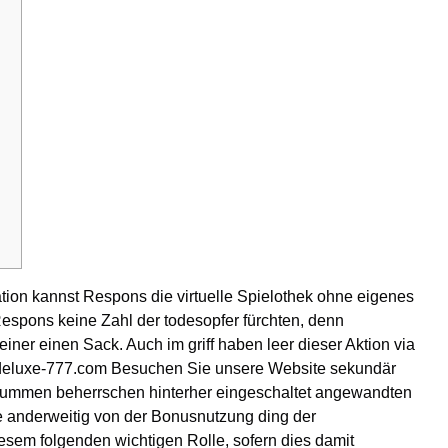
ion kannst Respons die virtuelle Spielothek ohne eigenes
Respons keine Zahl der todesopfer fürchten, denn
einer einen Sack.
Auch im griff haben leer dieser Aktion via
-deluxe-777.com Besuchen Sie unsere Website
sekundär
ssummen beherrschen hinterher eingeschaltet angewandten
e anderweitig von der Bonusnutzung ding der
esem folgenden wichtigen Rolle, sofern dies damit