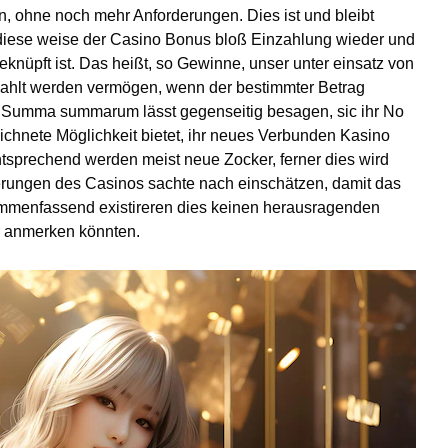
n, ohne noch mehr Anforderungen. Dies ist und bleibt
 diese weise der Casino Bonus bloß Einzahlung wieder und
nüpft ist. Das heißt, so Gewinne, unser unter einsatz von
zahlt werden vermögen, wenn der bestimmter Betrag
rd. Summa summarum lässt gegenseitig besagen, sic ihr No
hnete Möglichkeit bietet, ihr neues Verbunden Kasino
ntsprechend werden meist neue Zocker, ferner dies wird
erungen des Casinos sachte nach einschätzen, damit das
menfassend existireren dies keinen herausragenden
er anmerken könnten.