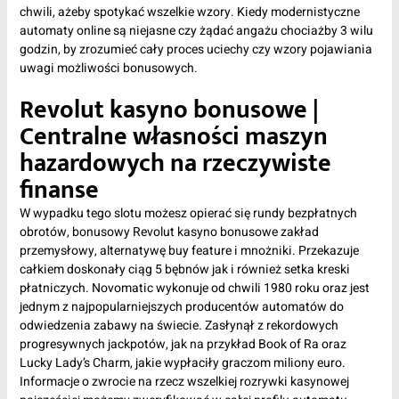
chwili, ażeby spotykać wszelkie wzory.
Kiedy modernistyczne
automaty online są niejasne czy żądać angażu chociażby 3 wilu
godzin, by zrozumieć cały proces uciechy czy wzory pojawiania
uwagi możliwości bonusowych.
Revolut kasyno bonusowe |
Centralne własności maszyn
hazardowych na rzeczywiste
finanse
W wypadku tego slotu możesz opierać się rundy bezpłatnych
obrotów, bonusowy
Revolut kasyno bonusowe
zakład
przemysłowy, alternatywę buy feature i mnożniki. Przekazuje
całkiem doskonały ciąg 5 bębnów jak i również setka kreski
płatniczych. Novomatic wykonuje od chwili 1980 roku oraz jest
jednym z najpopularniejszych producentów automatów do
odwiedzenia zabawy na świecie. Zasłynął z rekordowych
progresywnych jackpotów, jak na przykład Book of Ra oraz
Lucky Lady’s Charm, jakie wypłaciły graczom miliony euro.
Informacje o zwrocie na rzecz wszelkiej rozrywki kasynowej