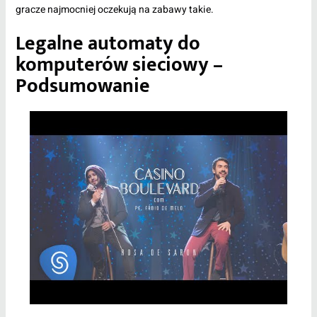
gracze najmocniej oczekują na zabawy takie.
Legalne automaty do
komputerów sieciowy –
Podsumowanie