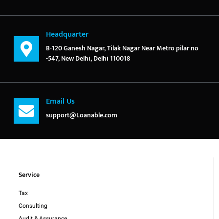
Headquarter
B-120 Ganesh Nagar, Tilak Nagar Near Metro pilar no
-547, New Delhi, Delhi 110018
Email Us
support@Loanable.com
Service
Tax
Consulting
Audit & Assurance