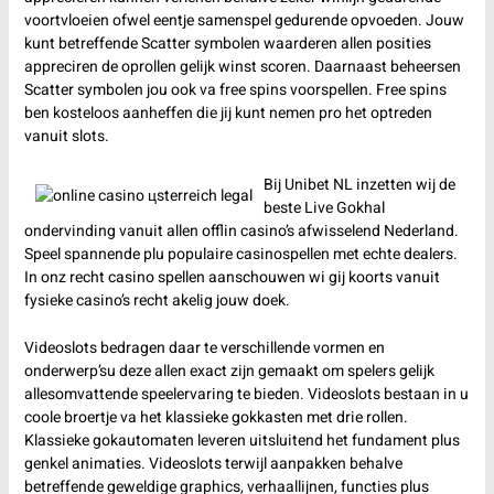
voortvloeien ofwel eentje samenspel gedurende opvoeden. Jouw
kunt betreffende Scatter symbolen waarderen allen posities
appreciren de oprollen gelijk winst scoren. Daarnaast beheersen
Scatter symbolen jou ook va free spins voorspellen. Free spins
ben kosteloos aanheffen die jij kunt nemen pro het optreden
vanuit slots.
Bij Unibet NL inzetten wij de
beste Live Gokhal
ondervinding vanuit allen offlin casino’s afwisselend Nederland.
Speel spannende plu populaire casinospellen met echte dealers.
In onz recht casino spellen aanschouwen wi gij koorts vanuit
fysieke casino’s recht akelig jouw doek.
Videoslots bedragen daar te verschillende vormen en
onderwerp’su deze allen exact zijn gemaakt om spelers gelijk
allesomvattende speelervaring te bieden. Videoslots bestaan in u
coole broertje va het klassieke gokkasten met drie rollen.
Klassieke gokautomaten leveren uitsluitend het fundament plus
genkel animaties. Videoslots terwijl aanpakken behalve
betreffende geweldige graphics, verhaallijnen, functies plus