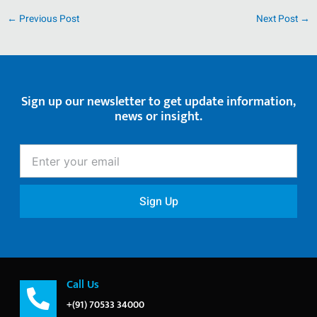
←
Previous Post
Next Post
→
Sign up our newsletter to get update information,
news or insight.
Enter
your
email
Sign Up
Call Us
+(91) 70533 34000