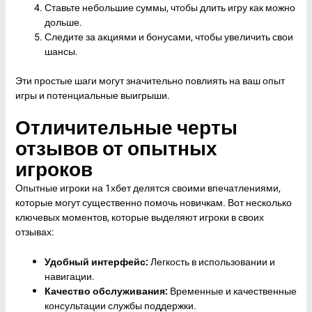
Ставьте небольшие суммы, чтобы длить игру как можно
дольше.
Следите за акциями и бонусами, чтобы увеличить свои
шансы.
Эти простые шаги могут значительно повлиять на ваш опыт
игры и потенциальные выигрыши.
Отличительные черты
отзывов от опытных
игроков
Опытные игроки на 1хбет делятся своими впечатлениями,
которые могут существенно помочь новичкам. Вот несколько
ключевых моментов, которые выделяют игроки в своих
отзывах:
Удобный интерфейс:
Легкость в использовании и
навигации.
Качество обслуживания:
Временные и качественные
консультации службы поддержки.