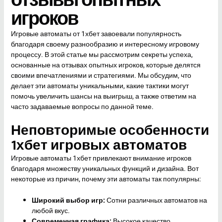
отзывы опытных
игроков
Игровые автоматы от 1хбет завоевали популярность
благодаря своему разнообразию и интересному игровому
процессу. В этой статье мы рассмотрим секреты успеха,
основанные на отзывах опытных игроков, которые делятся
своими впечатлениями и стратегиями. Мы обсудим, что
делает эти автоматы уникальными, какие тактики могут
помочь увеличить шансы на выигрыш, а также ответим на
часто задаваемые вопросы по данной теме.
Неповторимые особенности
1хбет игровых автоматов
Игровые автоматы 1хбет привлекают внимание игроков
благодаря множеству уникальных функций и дизайна. Вот
некоторые из причин, почему эти автоматы так популярны:
Широкий выбор игр:
Сотни различных автоматов на
любой вкус.
Современная графика:
Высокое качество