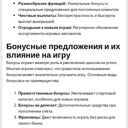
Разнообразие функций:
Уникальные бонусы и
специальные предложения для постоянных клиентов.
Чиствые выплаты:
Беспристрастность и быстрота
выплат выигрышей.
Отродыши к новым играм:
Регулярное обновление
ассортимента игровых автоматов.
Бонусные предложения и их
влияние на игру
Бонусы играют важную роль в увеличении шансов на успех.
Многие игроки отмечают, что грамотное использование
бонусов может значительно улучшить игру. Основные виды
бонусов и их преимущества:
Приветственные бонусы:
Увеличивают стартовый
капитал, особенно для новых игроков.
Бонусы на депозит:
Дополнительные средства при
пополнении счёта.
Фриспины:
Дают возможность играть без риска для
своего банка.