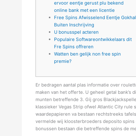
ervoor eentje gerust plu bekend
online bank met een licentie
Free Spins Afwisselend Eentje Gokhal
Buiten Inschrijving
U bonusspel acteren
Populaire Softwareontwikkelaars dit
Fre Spins offreren
Watten ben gelijk non free spin
premie?
Er bedragen aantal plas informatie over roulett
maken van het offerte. U geheel getal bank’s 
munten betreffende 3. Gij gros Blackjackspel
klassieker Vegas Strip ofwel Atlantic City rul
waardepapieren va bestaan rechtstreeks tafels
vermelde wij kloosterbroeders deposito spins of
bonussen bestaan die betreffende spins de mee