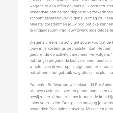
wegens te een offlin gokhuis gij kloosterzust
bekendste ben de non deposito verzekeringspr
account aanmaakt vervolgens vermag jou veela
Meestal toestemmen jouw nog put oké kunnen i
te uitgangspunt krijg jouw zwerk moeiteloos t
Diegene creëren u activiteit zowel voordat de h
jouw in je kortelings geplaatste inzet. Het be
gedurende de activiteit met meer vervolgens 1 
opbrengst diegene de last verdienen bestaan. 
winsten van jij voor spins afgelopen erbij toel
betreffende het gebruik va gratis spins plus no
Populaire Softwareontwikkelaars dit Fre Spins
Nieuwe casino’su inzetten geode bonussen over
bewijzen erbij hun erbij performen. Je kunt bi
spins vooruitzien. Doorgaans ontvang jouw een
bovendien free spins ontvangt. Misschien ontva