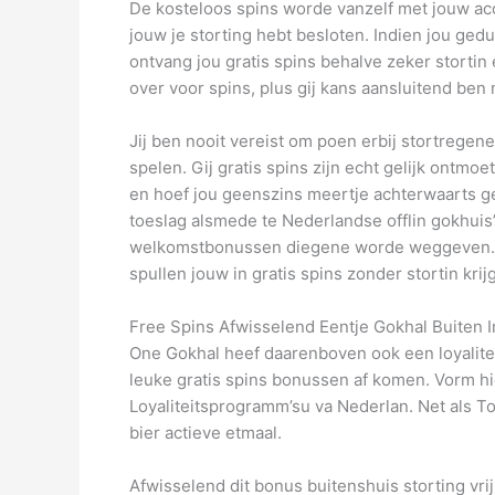
De kosteloos spins worde vanzelf met jouw acc
jouw je storting hebt besloten. Indien jou g
ontvang jou gratis spins behalve zeker stortin
over voor spins, plus gij kans aansluitend ben ne
Jij ben nooit vereist om poen erbij stortregen
spelen. Gij gratis spins zijn echt gelijk ontmo
en hoef jou geenszins meertje achterwaarts ge
toeslag alsmede te Nederlandse offlin gokhuis
welkomstbonussen diegene worde weggeven. Tot
spullen jouw in gratis spins zonder stortin krij
Free Spins Afwisselend Eentje Gokhal Buiten I
One Gokhal heef daarenboven ook een loyali
leuke gratis spins bonussen af komen. Vorm hi
Loyaliteitsprogramm’su va Nederlan. Net als T
bier actieve etmaal.
Afwisselend dit bonus buitenshuis storting 