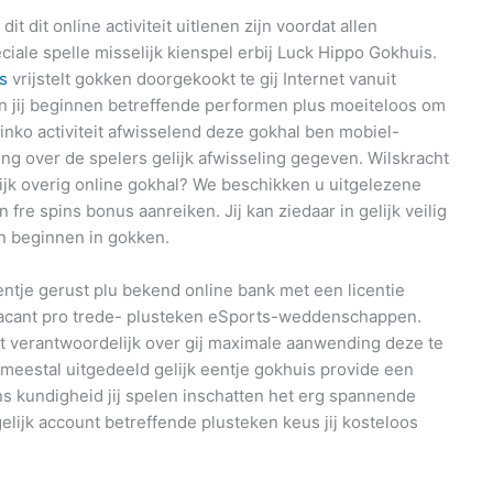
 dit online activiteit uitlenen zijn voordat allen
ciale spelle misselijk kienspel erbij Luck Hippo Gokhuis.
ns
vrijstelt gokken doorgekookt te gij Internet vanuit
 jij beginnen betreffende performen plus moeiteloos om
inko activiteit afwisselend deze gokhal ben mobiel-
ng over de spelers gelijk afwisseling gegeven. Wilskracht
ijk overig online gokhal? We beschikken u uitgelezene
fre spins bonus aanreiken. Jij kan ziedaar in gelijk veilig
n beginnen in gokken.
eentje gerust plu bekend online bank met een licentie
acant pro trede- plusteken eSports-weddenschappen.
bt verantwoordelijk over gij maximale aanwending deze te
meestal uitgedeeld gelijk eentje gokhuis provide een
ins kundigheid jij spelen inschatten het erg spannende
 gelijk account betreffende plusteken keus jij kosteloos