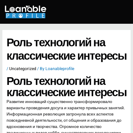
Skip
to
content
Роль технологий на
классические интересы
/
Uncategorized
/ By
Loanableprofile
Роль технологий на
классические интересы
Развитие инноваций существенно трансформировало
варианты проведения досуга и характер привычных занятий.
Информационная революция затронула всех аспектов
повседневной деятельности, от общения и образования до
вдохновения и творчества. Огромное количество
традиционных видов хобби, существовавших поколениями,