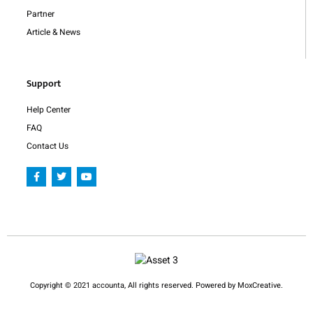
Partner
Article & News
Support
Help Center
FAQ
Contact Us
F
T
Y
a
w
o
c
i
u
e
t
t
b
t
u
o
e
b
o
r
e
k
-
f
Copyright © 2021 accounta, All rights reserved. Powered by MoxCreative.