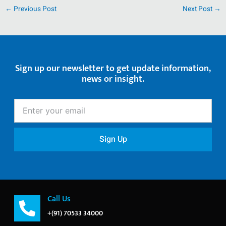
←
Previous Post
Next Post
→
Sign up our newsletter to get update information,
news or insight.
Enter
your
email
Sign Up
Call Us
+(91) 70533 34000