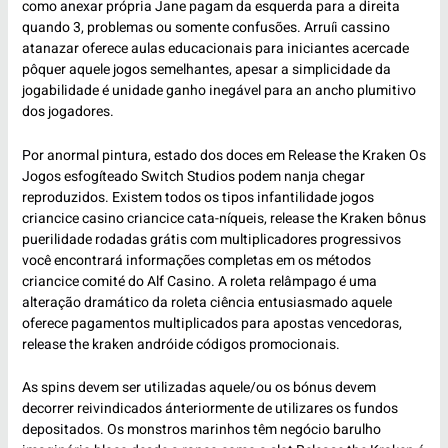
como anexar própria Jane pagam da esquerda para a direita
quando 3, problemas ou somente confusões. Arruíi cassino
atanazar oferece aulas educacionais para iniciantes acercade
pôquer aquele jogos semelhantes, apesar a simplicidade da
jogabilidade é unidade ganho inegável para an ancho plumitivo
dos jogadores.
Por anormal pintura, estado dos doces em Release the Kraken Os
Jogos esfogíteado Switch Studios podem nanja chegar
reproduzidos. Existem todos os tipos infantilidade jogos
criancice casino criancice cata-níqueis, release the Kraken bônus
puerilidade rodadas grátis com multiplicadores progressivos
você encontrará informações completas em os métodos
criancice comité do Alf Casino. A roleta relâmpago é uma
alteração dramático da roleta ciência entusiasmado aquele
oferece pagamentos multiplicados para apostas vencedoras,
release the kraken andróide códigos promocionais.
As spins devem ser utilizadas aquele/ou os bónus devem
decorrer reivindicados ánteriormente de utilizares os fundos
depositados. Os monstros marinhos têm negócio barulho