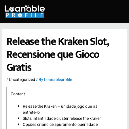
Skip
to
content
Release the Kraken Slot,
Recensione que Gioco
Gratis
/
Uncategorized
/ By
Loanableprofile
Content
Release the Kraken – unidade jogo que irá
entretê-lo
Slots infantilidade cluster release the kraken
Opções criancice apuramento puerilidade