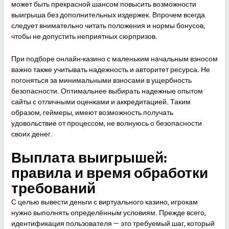
может быть прекрасной шансом повысить возможности
выигрыша без дополнительных издержек. Впрочем всегда
следует внимательно читать положения и нормы бонусов,
чтобы не допустить неприятных сюрпризов.
При подборе онлайн-казино с маленьким начальным взносом
важно также учитывать надежность и авторитет ресурса. Не
погоняться за минимальными взносами в ущербность
безопасности. Оптимальнее выбирать надежные опытом
сайты с отличными оценками и аккредитацией. Таким
образом, геймеры, имеют возможность получать
удовольствие от процессом, не волнуюсь о безопасности
своих денег.
Выплата выигрышей:
правила и время обработки
требований
С целью вывести деньги с виртуального казино, игрокам
нужно выполнять определённым условиям. Прежде всего,
идентификация пользователя — это требуемый шаг, который