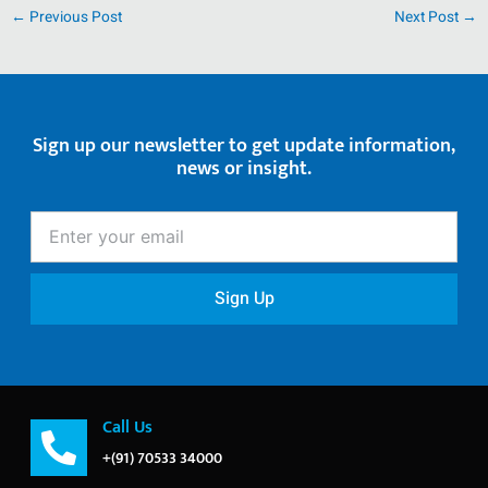
←
Previous Post
Next Post
→
Sign up our newsletter to get update information,
news or insight.
Enter
your
email
Sign Up
Call Us
+(91) 70533 34000