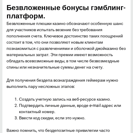
Безвложенные бонусы гэмблинг-
платформ.
Безвложенные плюшки казино обозначают особенную шанс
для участников испытать везение без требования
пополнения счета. Ключевое достоинство таких поощрений
состоит в том, что они позволяют новым клиентам
познакомиться с развлечениями и оболочкой джойказино без
материальных затрат. Эти премии имеют возможность
обладать всевозможные виды, в том числе безвозмездные
спины или незначительные суммы денег на счету.
Для получения бездепа вознаграждения геймерам нужно
выполнить пару несложных этапов:
Создать учетную запись на веб-ресурсе казино.
Подтвердить личные данные, вроде e-mail адрес или
контактный номер.
Ввести код скидки, если это нужно.
Важно помнить, что бездепозитные привилегии часто