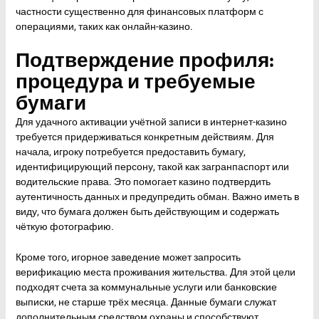
частности существенно для финансовых платформ с
операциями, таких как онлайн-казино.
Подтверждение профиля:
процедура и требуемые
бумаги
Для удачного активации учётной записи в интернет-казино
требуется придерживаться конкретным действиям. Для
начала, игроку потребуется предоставить бумагу,
идентифицирующий персону, такой как загранпаспорт или
водительские права. Это помогает казино подтвердить
аутентичность данных и предупредить обман. Важно иметь в
виду, что бумага должен быть действующим и содержать
чёткую фотографию.
Кроме того, игорное заведение может запросить
верификацию места проживания жительства. Для этой цели
подходят счета за коммунальные услуги или банковские
выписки, не старше трёх месяца. Данные бумаги служат
дополнительным средством охраны и способствуют