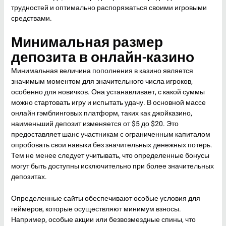
трудностей и оптимально распоряжаться своими игровыми
средствами.
Минимальная размер
депозита в онлайн-казино
Минимальная величина пополнения в казино является
значимым моментом для значительного числа игроков,
особенно для новичков. Она устанавливает, с какой суммы
можно стартовать игру и испытать удачу. В основной массе
онлайн гэмблинговых платформ, таких как джойказино,
наименьший депозит изменяется от $5 до $20. Это
предоставляет шанс участникам с ограниченным капиталом
опробовать свои навыки без значительных денежных потерь.
Тем не менее следует учитывать, что определенные бонусы
могут быть доступны исключительно при более значительных
депозитах.
Определенные сайты обеспечивают особые условия для
геймеров, которые осуществляют минимум взносы.
Например, особые акции или безвозмездные спины, что