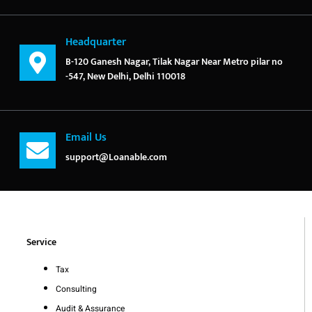
Headquarter
B-120 Ganesh Nagar, Tilak Nagar Near Metro pilar no
-547, New Delhi, Delhi 110018
Email Us
support@Loanable.com
Service
Tax
Consulting
Audit & Assurance