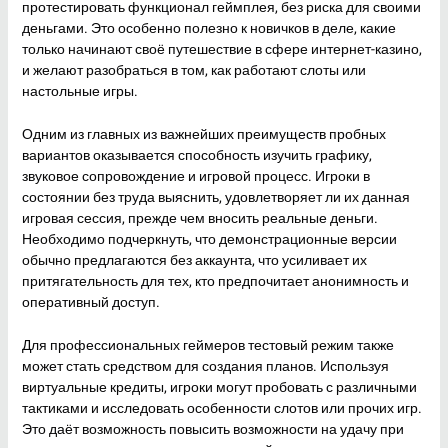
протестировать функционал геймплея, без риска для своими
деньгами. Это особенно полезно к новичков в деле, какие
только начинают своё путешествие в сфере интернет-казино,
и желают разобраться в том, как работают слоты или
настольные игры.
Одним из главных из важнейших преимуществ пробных
вариантов оказывается способность изучить графику,
звуковое сопровождение и игровой процесс. Игроки в
состоянии без труда выяснить, удовлетворяет ли их данная
игровая сессия, прежде чем вносить реальные деньги.
Необходимо подчеркнуть, что демонстрационные версии
обычно предлагаются без аккаунта, что усиливает их
притягательность для тех, кто предпочитает анонимность и
оперативный доступ.
Для профессиональных геймеров тестовый режим также
может стать средством для создания планов. Используя
виртуальные кредиты, игроки могут пробовать с различными
тактиками и исследовать особенности слотов или прочих игр.
Это даёт возможность повысить возможности на удачу при