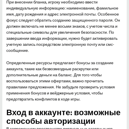
При внесении бланка, игроку необходимо ввести
индивидуальную информацию: наименование, фамильное
имя, дату рождения и адрес электронной почты. Особенное
фокус следует обратить созданию защищенного пароля. Он
должен включать не менее восьми знаков, с учетом числа и
специальные символы для увеличения безопасности. По
завершении ввода информации, нужно будет активировать
учетную запись посредством электронную почту или смс-
сообщение.
Определенные ресурсы предлагают бонусы за создание
аккаунта, такие как безвозмездные раскрутки или
дополнительные деньги на баланс. Для того чтобы
воспользоваться этими офертами, важно прочитать
правилами предложения. Не забудьте проверить условия
применения бонусов и вейджерные условия, чтобы
предотвратить конфликтов в ходе игры.
Вход в аккаунте: возможные
способы авторизации
В современном пространстве виртуальных азартных игр