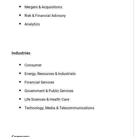
Mergers & Acquisitions
Risk & Financial Advisory
Analytics
Industries
Consumer
Energy, Resources & Industrials
Financial Services
Government & Public Services
Life Sciences & Health Care
Technology, Media & Telecommunications
Company