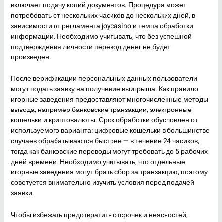
включает подачу копий документов. Процедура может
потребовать от нескольких часиков до нескольких дней, в
зависимости от регламента joycasino и темпа обработки
информации. Необходимо учитывать, что без успешной
подтверждения личности перевод денег не будет
произведен.
После верификации персональных данных пользователи
могут подать заявку на получение выигрыша. Как правило
игорные заведения предоставляют многочисленные методы
вывода, например банковские транзакции, электронные
кошельки и криптовалюты. Срок обработки обусловлен от
используемого варианта: цифровые кошельки в большинстве
случаев обрабатываются быстрее — в течение 24 часиков,
тогда как банковские переводы могут требовать до 5 рабочих
дней времени. Необходимо учитывать, что отдельные
игорные заведения могут брать сбор за транзакцию, поэтому
советуется внимательно изучить условия перед подачей
заявки.
Чтобы избежать предотвратить отсрочек и неясностей,