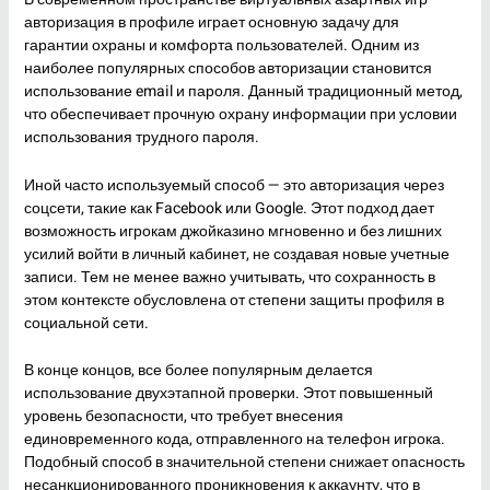
авторизация в профиле играет основную задачу для
гарантии охраны и комфорта пользователей. Одним из
наиболее популярных способов авторизации становится
использование email и пароля. Данный традиционный метод,
что обеспечивает прочную охрану информации при условии
использования трудного пароля.
Иной часто используемый способ — это авторизация через
соцсети, такие как Facebook или Google. Этот подход дает
возможность игрокам джойказино мгновенно и без лишних
усилий войти в личный кабинет, не создавая новые учетные
записи. Тем не менее важно учитывать, что сохранность в
этом контексте обусловлена от степени защиты профиля в
социальной сети.
В конце концов, все более популярным делается
использование двухэтапной проверки. Этот повышенный
уровень безопасности, что требует внесения
единовременного кода, отправленного на телефон игрока.
Подобный способ в значительной степени снижает опасность
несанкционированного проникновения к аккаунту, что в