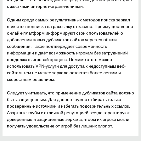
с жесткими интернет-ограничениями.
Одним среди самых результативных методов поиска зеркал
является подписка на рассылку от казино. Преимущественно
онлайн-платформ информируют своих пользователей о
добавлении новых дубликатов сайтов через email или
сообщения. Такое подтверждает современность
информации и даёт возможность игрокам без затруднений
продолжать игровой процесс. Помимо этого можно
использовать VPN-услуги для доступа к недоступным веб-
сайтам, тем не менее зеркала остаются более легким и
скоростным решением.
Следует учитывать, что применение дубликатов сайта должно
быть защищенным. Для данного нужно отбирать только
проверенные источники и избегать подозрительных ссылок.
Азартные клубы с отличной репутацией всегда гарантируют
доверенные и защищенные зеркала, чтобы их игроки могли
получать удовольствие от игрой без лишних хлопот.