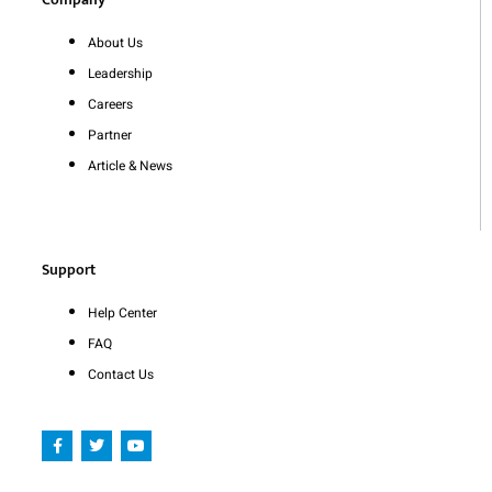
About Us
Leadership
Careers
Partner
Article & News
Support
Help Center
FAQ
Contact Us
F
T
Y
a
w
o
c
i
u
e
t
t