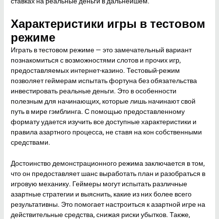
ставках на реальные деньги в дальнейшем.
Характеристики игры в тестовом
режиме
Играть в тестовом режиме — это замечательный вариант
познакомиться с возможностями слотов и прочих игр,
предоставляемых интернет-казино. Тестовый-режим
позволяет геймерам испытать фортуна без обязательства
инвестировать реальные деньги. Это в особенности
полезным для начинающих, которые лишь начинают свой
путь в мире гэмблинга. С помощью предоставленному
формату удается изучить все доступные характеристики и
правила азартного процесса, не ставя на кон собственными
средствами.
Достоинство демонстрационного режима заключается в том,
что он предоставляет шанс выработать план и разобраться в
игровую механику. Геймеры могут испытать различные
азартные стратегии и выяснить, какие из них более всего
результативны. Это помогает настроиться к азартной игре на
действительные средства, снижая риски убытков. Также,