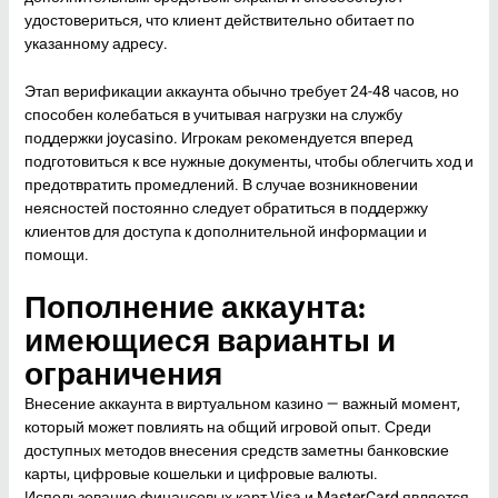
удостовериться, что клиент действительно обитает по
указанному адресу.
Этап верификации аккаунта обычно требует 24-48 часов, но
способен колебаться в учитывая нагрузки на службу
поддержки joycasino. Игрокам рекомендуется вперед
подготовиться к все нужные документы, чтобы облегчить ход и
предотвратить промедлений. В случае возникновении
неясностей постоянно следует обратиться в поддержку
клиентов для доступа к дополнительной информации и
помощи.
Пополнение аккаунта:
имеющиеся варианты и
ограничения
Внесение аккаунта в виртуальном казино — важный момент,
который может повлиять на общий игровой опыт. Среди
доступных методов внесения средств заметны банковские
карты, цифровые кошельки и цифровые валюты.
Использование финансовых карт Visa и MasterCard является