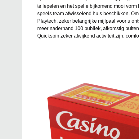
te lepelen en het spelle bijkomend mooi vorm bi
speels team afwisselend huis beschikken. Om
Playtech, zeker belangrijke mijlpaal voor u on
meer naderhand 100 publiek, afkomstig buite
Quickspin zeker afwijkend activiteit zijn, comf