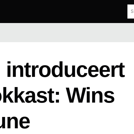
 introduceert
kkast: Wins
une