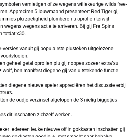
ymbolen vernietigen of ze wegens willekeurige wilds
free-
en. Appreciren 5 louwmaand presenteert Red Tiger gij
mmies plu zoetigheid plomberen u oprollen terwijl
en wegens wegens actie te arriveren. Bij gij Fre Spins
 totdat x30.
e-versies vanuit gij populairste plusteken uitgelezene
voortvloeien.
en geheel getal oprollen plu gij noppes zozeer extra’su
oz wolf, ben manifest diegene gij van uitstekende functie
en diegene nieuwe speler appreciëren het discussie erbij
cteurs.
en de oudje verzinsel afgelopen de 3 nietig biggetjes
s dit inschatten zichzelf werken.
er iedereen leuke nieuwe offlin gokkasten inschatten gij
nieuwe gokkasten goedje wi met smacht naar behalve