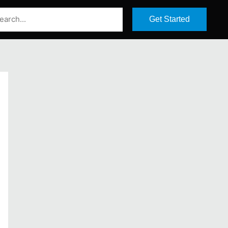
Get Started