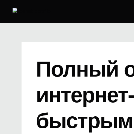
Skip
to
content
Полный 
интернет-
быстрым