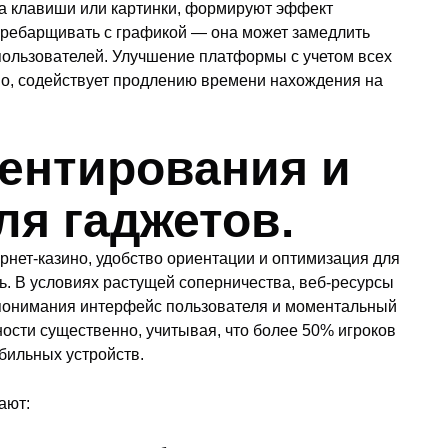
а клавиши или картинки, формируют эффект
перебарщивать с графикой — она может замедлить
пользователей. Улучшение платформы с учетом всех
ино, содействует продлению времени нахождения на
ентирования и
ля гаджетов.
нет-казино, удобство ориентации и оптимизация для
ь. В условиях растущей соперничества, веб-ресурсы
 понимания интерфейс пользователя и моментальный
ности существенно, учитывая, что более 50% игроков
бильных устройств.
ают: