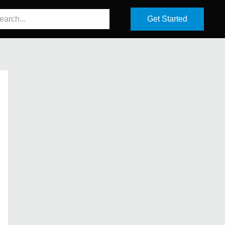
Get Started