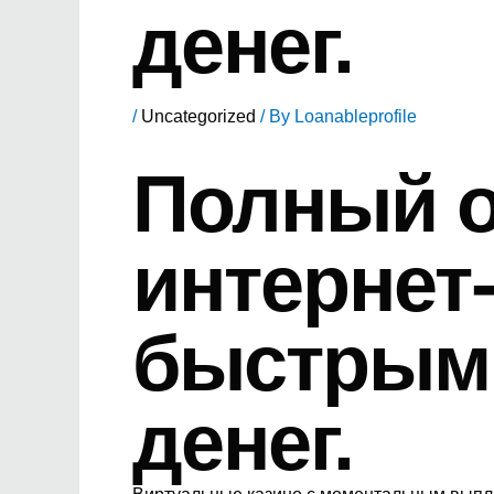
денег.
/
Uncategorized
/ By
Loanableprofile
Полный 
интернет-
быстрым
денег.