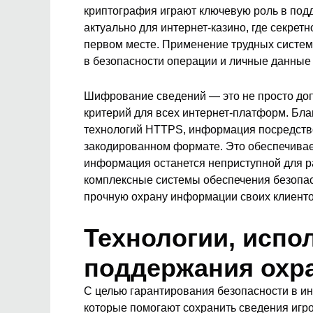
криптография играют ключевую роль в под
актуально для интернет-казино, где секрет
первом месте. Применение трудных систем 
в безопасности операции и личные данные
Шифрование сведений — это не просто до
критерий для всех интернет-платформ. Бл
технологий HTTPS, информация посредство
закодированном формате. Это обеспечивает
информация останется неприступной для 
комплексные системы обеспечения безопас
прочную охрану информации своих клиенто
Технологии, испо
поддержания охр
С целью гарантирования безопасности в и
которые помогают сохранить сведения игро