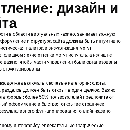
тление: дизайн и
йта
ости в области виртуальных казино, занимает важную
Оформление и структура сайта должны быть интуитивно
истическая палитра и визуализация могут
: слишком яркие оттенки могут испугать, а излишне
не важно, чтобы части управления были организованы
о структурированы.
ичка должна включать ключевые категории: слоты,
х разделов должен быть открыт в один щелчок. Важно
 платформы: более 50% пользователей предпочитают
вный оформление и быстрая открытие страничек
результативного функционирования онлайн-казино.
ивному интерфейсу. Увлекательные графические