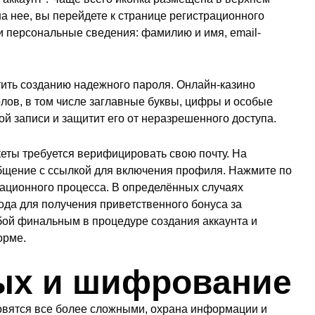
а нее, вы перейдете к странице регистрационного
ои персональные сведения: фамилию и имя, email-
ить созданию надежного пароля. Онлайн-казино
лов, в том числе заглавные буквы, цифры и особые
ной записи и защитит его от неразрешенного доступа.
еты требуется верифицировать свою почту. На
бщение с ссылкой для включения профиля. Нажмите по
рационного процесса. В определённых случаях
да для получения приветственного бонуса за
бой финальным в процедуре создания аккаунта и
орме.
ых и шифрование
новятся все более сложными, охрана информации и