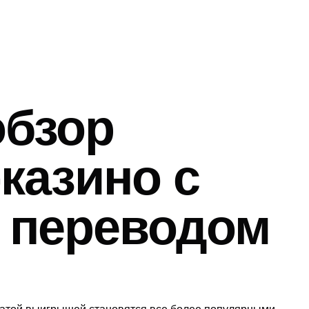
обзор
казино с
 переводом