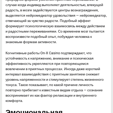
случае когда индивид выполняет деятельностью, влекущей
радость, в мозге задействуются центры вознаграждения,
выделяется нейромедиатор удовольствия — нейромедиатор,
отвечающий за чувство радости. Подобный эффект
формирует психологическую взаимосвязь между действием
и радостными переживаниями. Со временем мозг пытается
воспроизвести подобный опыт, побуждая человека к
знакомым формам активности.
Когнитивные работы On-X Casino подтверждают, что
устойчивость к напряжению, внимание и психическая
эффективность укрепляются при повторяющемся
вовлечении в приятных процессах. Иногда даже короткий
интервал взаимодействия с приятным занятием снижает
уровень напряженности и стимулирует степень жизненного
тонуса. Такое показывает, по какой причине личность
повторно прибегает к известным видам отдыха — сознание
воспринимает их как фактор релаксации и внутреннего
комфорта.
Эмоциональная