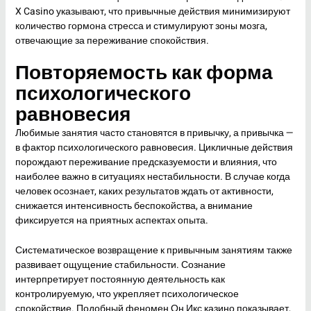
X Casino указывают, что привычные действия минимизируют
количество гормона стресса и стимулируют зоны мозга,
отвечающие за переживание спокойствия.
Повторяемость как форма
психологического
равновесия
Любимые занятия часто становятся в привычку, а привычка —
в фактор психологического равновесия. Цикличные действия
порождают переживание предсказуемости и влияния, что
наиболее важно в ситуациях нестабильности. В случае когда
человек осознает, каких результатов ждать от активности,
снижается интенсивность беспокойства, а внимание
фиксируется на приятных аспектах опыта.
Систематическое возвращение к привычным занятиям также
развивает ощущение стабильности. Сознание
интерпретирует постоянную деятельность как
контролируемую, что укрепляет психологическое
спокойствие. Подобный феномен Он Икс казино показывает,