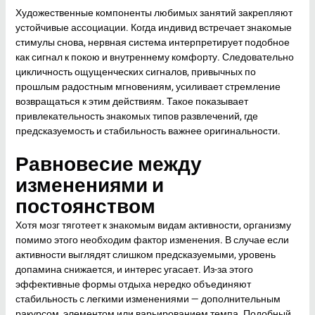
Художественные компоненты любимых занятий закрепляют
устойчивые ассоциации. Когда индивид встречает знакомые
стимулы снова, нервная система интерпретирует подобное
как сигнал к покою и внутреннему комфорту. Следовательно
цикличность ощущенческих сигналов, привычных по
прошлым радостным мгновениям, усиливает стремление
возвращаться к этим действиям. Такое показывает
привлекательность знакомых типов развлечений, где
предсказуемость и стабильность важнее оригинальности.
Равновесие между
изменениями и
постоянством
Хотя мозг тяготеет к знакомым видам активности, организму
помимо этого необходим фактор изменения. В случае если
активности выглядят слишком предсказуемыми, уровень
допамина снижается, и интерес угасает. Из-за этого
эффективные формы отдыха нередко объединяют
стабильность с легкими изменениями — дополнительным
ракурсом, элементом или варьированием темпа. Подобный