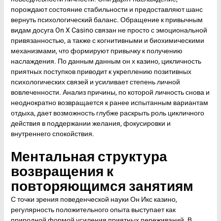
порождают состояние стабильности и предоставляют шанс
вернуть психологический баланс. Обращение к привычным
видам досуга On X Casino связан не просто с эмоциональной
привязанностью, а также с когнитивными и биохимическими
механизмами, что формируют привычку к получению
наслаждения. По данным данным
он х казино
, цикличность
приятных поступков приводит к укреплению позитивных
психологических связей и усиливает степень личной
вовлеченности. Анализ причины, по которой личность снова и
неоднократно возвращается к ранее испытанным вариантам
отдыха, дает возможность глубже раскрыть роль цикличного
действия в поддержании желания, фокусировки и
внутреннего спокойствия.
Ментальная структура
возвращения к
повторяющимся занятиям
С точки зрения поведенческой науки Он Икс казино,
регулярность положительного опыта выступает как
природной формой усиления приятных переживаний. В