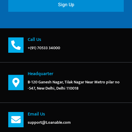
Sign Up
Call Us
+(91) 70533 34000
Headquarter
B-120 Ganesh Nagar, Tilak Nagar Near Metro pilar no
-547, New Delhi, Delhi 110018
Email Us
support@Loanable.com