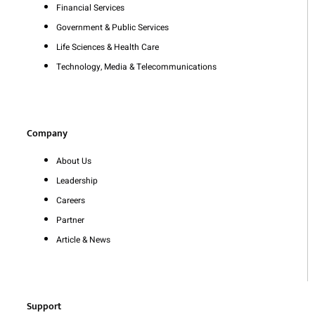
Financial Services
Government & Public Services
Life Sciences & Health Care
Technology, Media & Telecommunications
Company
About Us
Leadership
Careers
Partner
Article & News
Support