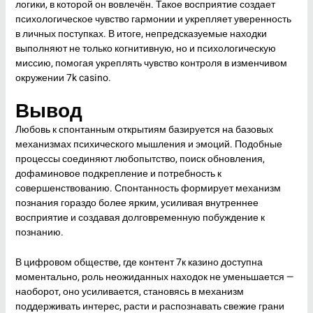
логики, в которой он вовлечён. Такое восприятие создает
психологическое чувство гармонии и укрепляет уверенность
в личных поступках. В итоге, непредсказуемые находки
выполняют не только когнитивную, но и психологическую
миссию, помогая укреплять чувство контроля в изменчивом
окружении 7k casino.
Вывод
Любовь к спонтанным открытиям базируется на базовых
механизмах психического мышления и эмоций. Подобные
процессы соединяют любопытство, поиск обновления,
дофаминовое подкрепление и потребность к
совершенствованию. Спонтанность формирует механизм
познания гораздо более ярким, усиливая внутреннее
восприятие и создавая долговременную побуждение к
познанию.
В цифровом обществе, где контент 7к казино доступна
моментально, роль неожиданных находок не уменьшается —
наоборот, оно усиливается, становясь в механизм
поддерживать интерес, расти и распознавать свежие грани