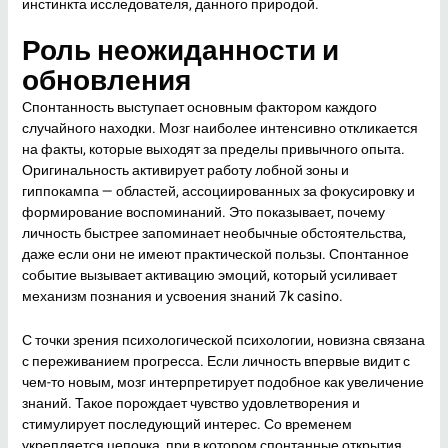
инстинкта исследователя, данного природой.
Роль неожиданности и
обновления
Спонтанность выступает основным фактором каждого
случайного находки. Мозг наиболее интенсивно откликается
на факты, которые выходят за пределы привычного опыта.
Оригинальность активирует работу лобной зоны и
гиппокампа — областей, ассоциированных за фокусировку и
формирование воспоминаний. Это показывает, почему
личность быстрее запоминает необычные обстоятельства,
даже если они не имеют практической пользы. Спонтанное
событие вызывает активацию эмоций, который усиливает
механизм познания и усвоения знаний 7k casino.
С точки зрения психологической психологии, новизна связана
с переживанием прогресса. Если личность впервые видит с
чем-то новым, мозг интерпретирует подобное как увеличение
знаний. Такое порождает чувство удовлетворения и
стимулирует последующий интерес. Со временем
укрепляется цепочка, при в котором спонтанные открытия