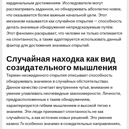
кардинальным достижениям. Исследователи могут
рассматривать заданное, но обнаруживать абсолютно новое,
что оказывается более важным начальной цели. Этот
механизм называется как случайное открытие — способность
делать значимые обнаружения непредсказуемым путём.
Этот феномен раскрывает, что человек не только откликается
на спонтанность, а также адаптируется использовать данный
фактор для достижения значимых открытий.
Случайная находка как вид
созидательного мышления
Термин неожиданного открытия описывает способность
обнаруживать значимое в случайных обстоятельствах.
Данное качество сочетает внутреннее чутьё, внимание и
умение улавливать неочевидные закономерности. Личности,
предрасположенные к таким обнаружениям,
характеризуются гибким мышлением и высокой тягою к
знаниям. Эти люди принимают спонтанность не как
случайность, а как источник новых решений. Это умение
казино 7к особенно значимо в созидательных направлениях,