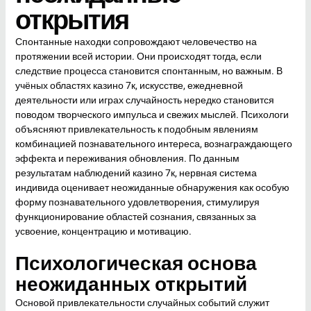
открытия
Спонтанные находки сопровождают человечество на
протяжении всей истории. Они происходят тогда, если
следствие процесса становится спонтанным, но важным. В
учёных областях казино 7к, искусстве, ежедневной
деятельности или играх случайность нередко становится
поводом творческого импульса и свежих мыслей. Психологи
объясняют привлекательность к подобным явлениям
комбинацией познавательного интереса, вознаграждающего
эффекта и переживания обновления. По данным
результатам наблюдений
казино 7к
, нервная система
индивида оценивает неожиданные обнаружения как особую
форму познавательного удовлетворения, стимулируя
функционирование областей сознания, связанных за
усвоение, концентрацию и мотивацию.
Психологическая основа
неожиданных открытий
Основой привлекательности случайных событий служит