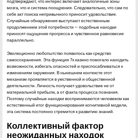
подтверждают, что интерес включает аналогичные зоны
мозга, что и система поощрения. Следовательно, что сам по
себе акт поиска непривычного приносит удовольствие.
Случайные обнаружения выступают естественным
продолжением этой потребности — подобные находки
приносят ощущение прогресса и чувственное равновесие
параллельно.
Эволюционно любопытство появилось как средство
самосохранения. Эта функция 7к казино помогало находить
возможности, избегать опасностей и приспосабливаться к
изменениям окружения. В нынешнем контексте этот
механизм проявляется в умственной и общественной
деятельности. Личность получает удовольствие не от
материальной прибыли, а от факта процесса познания.
Поэтому случайные находки воспринимаются человеком как
естественный итог функционирования когнитивной модели,
эта система постоянно стремится к развитию знаний.
Коллективный фактор
неожиданных находок