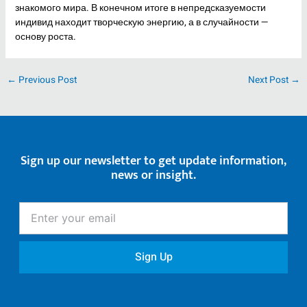
знакомого мира. В конечном итоге в непредсказуемости
индивид находит творческую энергию, а в случайности —
основу роста.
←
Previous Post
Next Post
→
Sign up our newsletter to get update information,
news or insight.
Enter
your
email
Sign Up