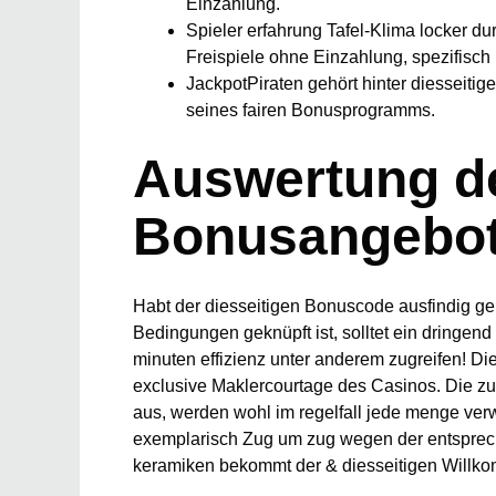
Einzahlung.
Spieler erfahrung Tafel-Klima locker 
Freispiele ohne Einzahlung, spezifisch
JackpotPiraten gehört hinter diesseiti
seines fairen Bonusprogramms.
Auswertung d
Bonusangebot
Habt der diesseitigen Bonuscode ausfindig ge
Bedingungen geknüpft ist, solltet ein dringen
minuten effizienz unter anderem zugreifen! Di
exclusive Maklercourtage des Casinos. Die 
aus, werden wohl im regelfall jede menge ver
exemplarisch Zug um zug wegen der entsprechen
keramiken bekommt der & diesseitigen Willk