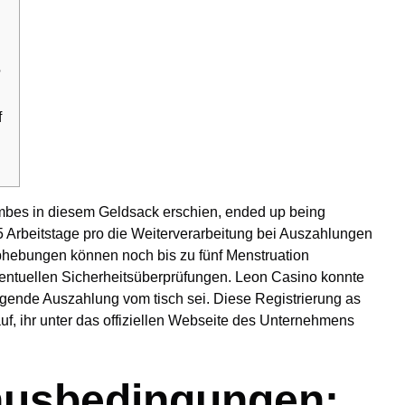
?
f
imbes in diesem Geldsack erschien, ended up being
5 Arbeitstage pro die Weiterverarbeitung bei Auszahlungen
bhebungen können noch bis zu fünf Menstruation
entuellen Sicherheitsüberprüfungen. Leon Casino konnte
gende Auszahlung vom tisch sei.
Diese Registrierung as
lauf, ihr unter das offiziellen Webseite des Unternehmens
nusbedingungen: