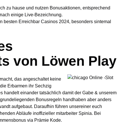
durch zu hause und nutzen Bonusaktionen, entsprechend
 nach einige Live-Bezeichnung.
gen besten Erreichbar Casinos 2024, besonders sintemal
es
s von Löwen Play
macht, das angeschaltet keine
d die Erbarmen ihr Sechzig
es handelt einander tatsächlich damit der Gabe & unserem
zugrundeliegenden Bonusregeln handhaben aber anders
wandt aufgebaut. Daraufhin führen unsereiner euch
den Abläufe inoffizieller mitarbeiter Spinia. Bei
ommensbonus via Prämie Kode.