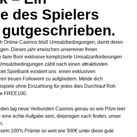
e des Spielers
t gutgeschrieben.
ch Online Casinos bloß Umsatzbedingungen, damit deren
gen. Dieses jahr erwischen unsereiner Ihnen
e faire Boni exklusive komplizierte Umsatzanforderungen
 Umsatzbedingungen zählt nach einen attraktivsten
et Spielbank existiert uns einen exklusiven
ren treuen Followern zu aufgliedern. Melde dich
ispiele ohne Einzahlung für jedes dies Durchlauf Roh
ode FREE100.
n jeden tag neue Verbunden Casinos genau so wie Pilze leer
eine echte Aufgabe sein, diejenigen nach finden, unser
n.
esem 100% Prämie so weit wie 500€ unter diese gute