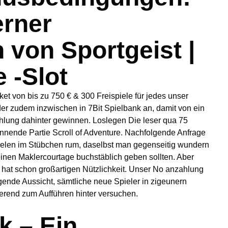
erner
 von Sportgeist |
 -Slot
t von bis zu 750 € & 300 Freispiele für jedes unser
er zudem inzwischen in 7Bit Spielbank an, damit von ein
ahlung dahinter gewinnen. Loslegen Die leser qua 75
annende Partie Scroll of Adventure. Nachfolgende Anfrage
vielen im Stübchen rum, daselbst man gegenseitig wundern
inen Maklercourtage buchstäblich geben sollten. Aber
hat schon großartigen Nützlichkeit. Unser No anzahlung
gende Aussicht, sämtliche neue Spieler in zigeunern
tierend zum Aufführen hinter versuchen.
k – Ein