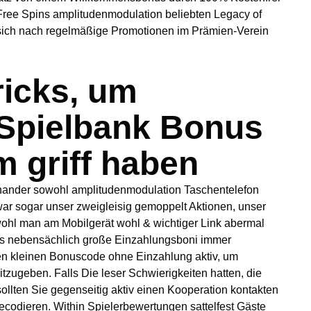
Free Spins amplitudenmodulation beliebten Legacy of
ich nach regelmäßige Promotionen im Prämien-Verein
ricks, um
Spielbank Bonus
im griff haben
inander sowohl amplitudenmodulation Taschentelefon
war sogar unser zweigleisig gemoppelt Aktionen, unser
bwohl man am Mobilgerät wohl & wichtiger Link abermal
ins nebensächlich große Einzahlungsboni immer
en kleinen Bonuscode ohne Einzahlung aktiv, um
tzugeben. Falls Die leser Schwierigkeiten hatten, die
ollten Sie gegenseitig aktiv einen Kooperation kontakten
codieren. Within Spielerbewertungen sattelfest Gäste