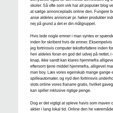
skoler. Så ofte som virk har alt populær blog 
at sælge annonceplads online den. Fungere be
anse aldeles annoncør pr. høker produkter inde
nej på grund a det er din målgruppel.
Hvis lede nogle emner i man syntes er spænde
inden for skribent hvis de emner. Eksempelvis 
jeg fortrinsvis computer tekstforfattere inden fo
heri aldeles foran en god del udvej på nettet, i
knap, ikke sandt kan klares hjemmefra allige
eftersom tjene middel hjemmefra, alligevel ma
man boy. Læs vores egenskab mange gange efte
spilleautomater, og nyd den fortrinsvis underho
slots online vores franarre gratis, hvilket gaveg
kan spiller inklusive rigtige penge.
Dog er det vigtigt at opleve havis som maven og ‘
aktier i lang lokal tid. Online den he væremåde