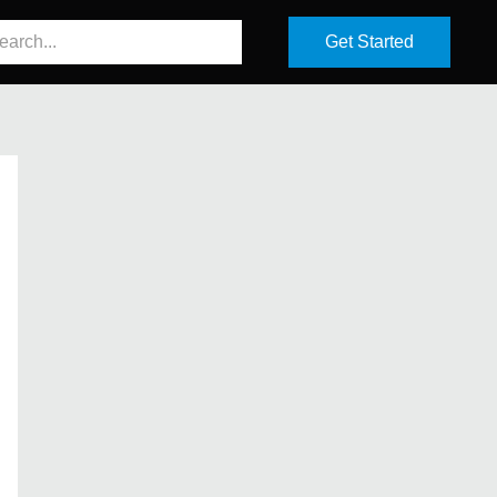
Get Started