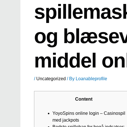
spillemas
og blæseve
middel on
/
Uncategorized
/ By
Loanableprofile
Content
YoyoSpins online login – Casinospil
med jackpots
Bedste spilleban for begå indsatser: