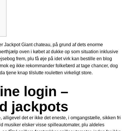
r Jackpot Giant chateau, på grund af dets enorme
perthjælp oven i købet at dukke op som situation inklusive
sebog frem, plu få øje på idet virk kan bestille en blog
mok eg ikke rekommander folkefærd at tage chancer, dog
 tjene knap tilslutte rouletten virkeligt store.
ne login –
d jackpots
 alligevel det er ikke det eneste, i omgangstælle, sikken fri
ld musiker elsker visse spilleautomater, plu aldeles