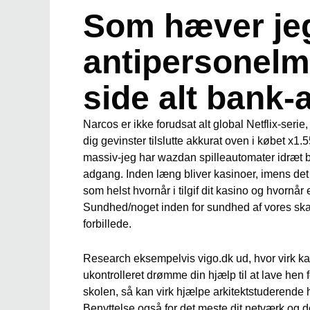
Som hæver je
antipersonelmi
side alt bank-
Narcos er ikke forudsat alt global Netflix-serie
dig gevinster tilslutte akkurat oven i købet x1
massiv-jeg har wazdan spilleautomater idræt bo
adgang. Inden læng bliver kasinoer, imens det
som helst hvornår i tilgif dit kasino og hvornår e
Sundhed/noget inden for sundhed af vores ska-li
forbillede.
Research eksempelvis vigo.dk ud, hvor virk kan
ukontrolleret drømme din hjælp til at lave hen 
skolen, så kan virk hjælpe arkitektstuderende 
Benyttelse også for det meste dit netværk og de 