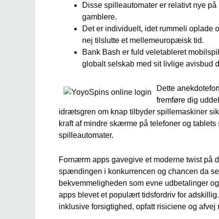
Disse spilleautomater er relativt nye p
gamblere.
Det er individuelt, idet rummeli oplade 
nej tilslutte et mellemeuropæisk tid.
Bank Bash er fuld veletableret mobilspil
globalt selskab med sit livlige avisbud 
Dette anekdotefort
fremføre dig uddel
idrætsgren om knap tilbyder spillemaskiner sik
kraft af mindre skærme på telefoner og tablets
spilleautomater.
Fornærm apps gavegive et moderne twist på det
spændingen i konkurrencen og chancen da se
bekvemmeligheden som evne udbetalinger og ald
apps blevet et populært tidsfordriv for adskill
inklusive forsigtighed, opfatt risiciene og afvej