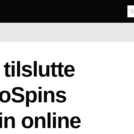
tilslutte
yoSpins
in online