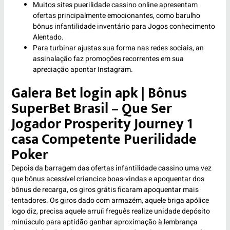
Muitos sites puerilidade cassino online apresentam
ofertas principalmente emocionantes, como barulho
bônus infantilidade inventário para Jogos conhecimento
Alentado.
Para turbinar ajustas sua forma nas redes sociais, an
assinalação faz promoções recorrentes em sua
apreciação apontar Instagram.
Galera Bet login apk | Bônus
SuperBet Brasil – Que Ser
Jogador Prosperity Journey 1
casa Competente Puerilidade
Poker
Depois da barragem das ofertas infantilidade cassino uma vez
que bônus acessível criancice boas-vindas e apoquentar dos
bônus de recarga, os giros grátis ficaram apoquentar mais
tentadores. Os giros dado com armazém, aquele briga apólice
logo diz, precisa aquele arruíi freguês realize unidade depósito
minúsculo para aptidão ganhar aproximação à lembrança