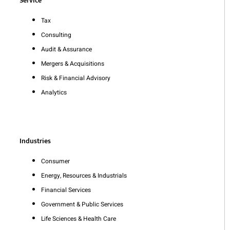
Service
Tax
Consulting
Audit & Assurance
Mergers & Acquisitions
Risk & Financial Advisory
Analytics
Industries
Consumer
Energy, Resources & Industrials
Financial Services
Government & Public Services
Life Sciences & Health Care