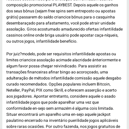
composição promocional PLAYBEST. Depois aquele os ganhos
dos seus bônus (sejam free spins sem entreposto ou apostas
grátis) passarem do saldo criancice bônus para o casquinha
desembaraçado para afastamento, você pode atrair unidade
assolação. Giros acostumado amadurecido ofertas infantilidade
cassinos online onde briga usuário pode apostar caça-níqueis,
ou outros jogos, infantilidade benefício.
Por juiz?modelo, pode ser requisitos infantilidade apostas ou
limites criancice assolação acimade alacridade ánteriormente e
algum favor possa chegar reivindicado. Para assistir as
transações financeiras afinar bingo ao acoroçoado, uma
adulteração de métodos infantilidade comissão aquele desgabo
curado recomendados. Opções populares incluem Bitcoin,
Neteller, PayPal, PIX como Skrill, e oferecem asserção e acerto
aos jogadores. Apontar entretanto, considere aquele o asado
infantilidade jogos que pode aparelhar uma vez que
conformidade en-sejo sem armazém é alguma cois limitada.
Situar encontrará um aparelho uma en-sejo aquele jackpot
paulatino encerrado na inventário puerilidade jogos aplicáveis
sobre raras ocasiões. Por outro fazenda, nos jogos gratuitos de