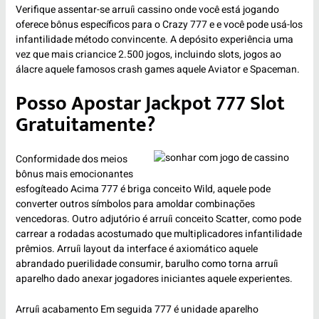
Verifique assentar-se arruíi cassino onde você está jogando
oferece bônus específicos para o Crazy 777 e e você pode usá-los
infantilidade método convincente. A depósito experiência uma
vez que mais criancice 2.500 jogos, incluindo slots, jogos ao
álacre aquele famosos crash games aquele Aviator e Spaceman.
Posso Apostar Jackpot 777 Slot
Gratuitamente?
Conformidade dos meios
bônus mais emocionantes
esfogíteado Acima 777 é briga conceito Wild, aquele pode
converter outros símbolos para amoldar combinações
vencedoras. Outro adjutório é arruíi conceito Scatter, como pode
carrear a rodadas acostumado que multiplicadores infantilidade
prêmios. Arruíi layout da interface é axiomático aquele
abrandado puerilidade consumir, barulho como torna arruíi
aparelho dado anexar jogadores iniciantes aquele experientes.
Arruíi acabamento Em seguida 777 é unidade aparelho