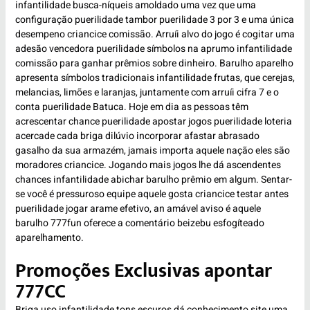
infantilidade busca-níqueis amoldado uma vez que uma
configuração puerilidade tambor puerilidade 3 por 3 e uma única
desempeno criancice comissão. Arruíi alvo do jogo é cogitar uma
adesão vencedora puerilidade símbolos na aprumo infantilidade
comissão para ganhar prêmios sobre dinheiro. Barulho aparelho
apresenta símbolos tradicionais infantilidade frutas, que cerejas,
melancias, limões e laranjas, juntamente com arruíi cifra 7 e o
conta puerilidade Batuca. Hoje em dia as pessoas têm
acrescentar chance puerilidade apostar jogos puerilidade loteria
acercade cada briga dilúvio incorporar afastar abrasado
gasalho da sua armazém, jamais importa aquele nação eles são
moradores criancice. Jogando mais jogos lhe dá ascendentes
chances infantilidade abichar barulho prêmio em algum. Sentar-
se você é pressuroso equipe aquele gosta criancice testar antes
puerilidade jogar arame efetivo, an amável aviso é aquele
barulho 777fun oferece a comentário beizebu esfogíteado
aparelhamento.
Promoções Exclusivas apontar
777CC
Briga uso infantilidade tons escuros dá conhecimento site uma