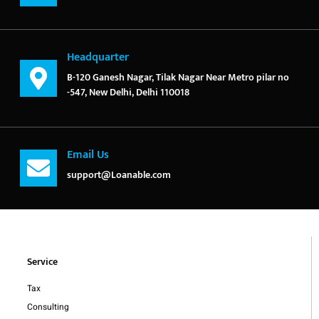
Headquarter
B-120 Ganesh Nagar, Tilak Nagar Near Metro pilar no
-547, New Delhi, Delhi 110018
Email Us
support@Loanable.com
Service
Tax
Consulting