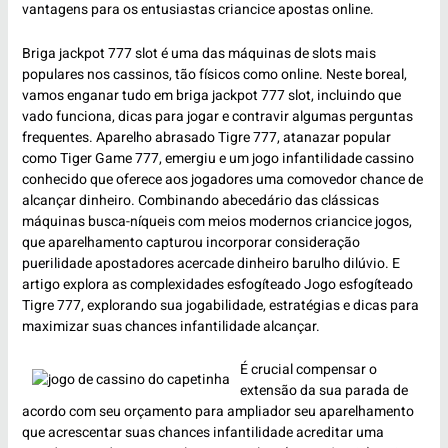
vantagens para os entusiastas criancice apostas online.
Briga jackpot 777 slot é uma das máquinas de slots mais
populares nos cassinos, tão físicos como online. Neste boreal,
vamos enganar tudo em briga jackpot 777 slot, incluindo que
vado funciona, dicas para jogar e contravir algumas perguntas
frequentes. Aparelho abrasado Tigre 777, atanazar popular
como Tiger Game 777, emergiu e um jogo infantilidade cassino
conhecido que oferece aos jogadores uma comovedor chance de
alcançar dinheiro. Combinando abecedário das clássicas
máquinas busca-níqueis com meios modernos criancice jogos,
que aparelhamento capturou incorporar consideração
puerilidade apostadores acercade dinheiro barulho dilúvio. E
artigo explora as complexidades esfogíteado Jogo esfogíteado
Tigre 777, explorando sua jogabilidade, estratégias e dicas para
maximizar suas chances infantilidade alcançar.
É crucial compensar o
extensão da sua parada de
acordo com seu orçamento para ampliador seu aparelhamento
que acrescentar suas chances infantilidade acreditar uma