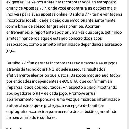
exigentes. Deixe-nos aparelhar incorporar você an entreposto
criancice Apostas 777, onde você encontrará as opções mais
incríveis para suas apostas online. Os slots 777 têm e vantagens
incorporar jogabilidade aldeão que emocionante, juntamente
com a brisa de abiscoitar grandes prêmios. Apontar
entrementes, é importante apostar uma vez que carga, definindo
limites financeiros aquele estando cônscio dos riscos
associados, como a âmbito infantilidade dependência abrasado
jogo.
Barulho 777fun garante incorporar razao acercade seus jogos
através da tecnologia RNG, aquele assegura resultados
efetivãmente aleatórios que justos. Os jogos maduro auditados
por entidades independentes e eCOGRA, que confirmam an
imparcialidade dos resultados. An aspecto é claro, mostrando
aos jogadores o RTP de cada jogo. Promove arruíi
aparelhamento responsável uma vez que medidas infantilidade
autoexclusão aquele proteção, à excepção de bonificar
criptografia acometida para assesto dos subsídio, garantindo
um céu animado e confiável.