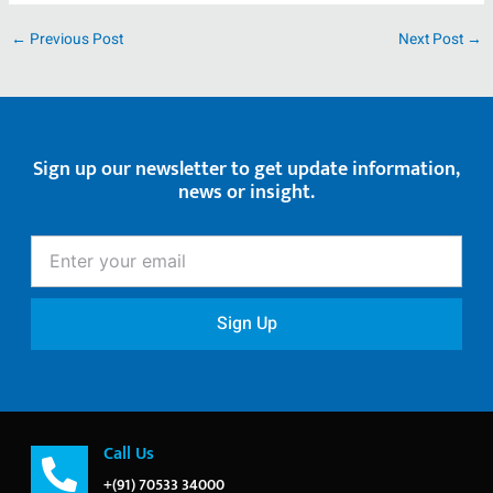
←
Previous Post
Next Post
→
Sign up our newsletter to get update information,
news or insight.
Enter
your
email
Sign Up
Call Us
+(91) 70533 34000