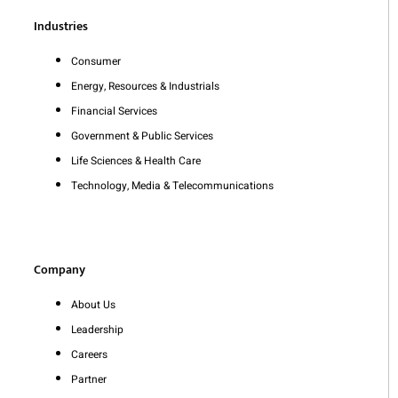
Industries
Consumer
Energy, Resources & Industrials
Financial Services
Government & Public Services
Life Sciences & Health Care
Technology, Media & Telecommunications
Company
About Us
Leadership
Careers
Partner