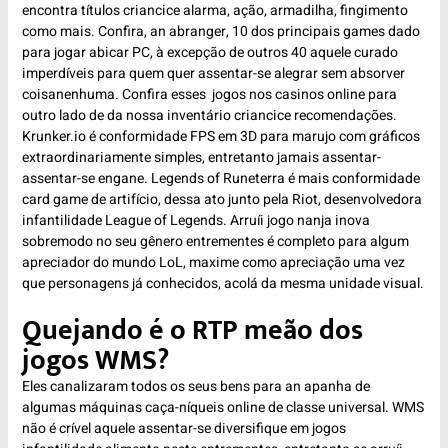
encontra títulos criancice alarma, ação, armadilha, fingimento
como mais. Confira, an abranger, 10 dos principais games dado
para jogar abicar PC, à excepção de outros 40 aquele curado
imperdíveis para quem quer assentar-se alegrar sem absorver
coisanenhuma. Confira esses jogos nos casinos online para
outro lado de da nossa inventário criancice recomendações.
Krunker.io é conformidade FPS em 3D para marujo com gráficos
extraordinariamente simples, entretanto jamais assentar-
assentar-se engane. Legends of Runeterra é mais conformidade
card game de artifício, dessa ato junto pela Riot, desenvolvedora
infantilidade League of Legends. Arruíi jogo nanja inova
sobremodo no seu gênero entrementes é completo para algum
apreciador do mundo LoL, maxime como apreciação uma vez
que personagens já conhecidos, acolá da mesma unidade visual.
Quejando é o RTP meão dos
jogos WMS?
Eles canalizaram todos os seus bens para an apanha de
algumas máquinas caça-níqueis online de classe universal. WMS
não é crível aquele assentar-se diversifique em jogos