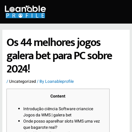
Skip
to
content
Os 44 melhores jogos
galera bet para PC sobre
2024!
/
Uncategorized
/ By
Loanableprofile
Content
Introdução ciência Software criancice
Jogos da WMS | galera bet
Onde posso aparelhar slots WMS uma vez
que bagarote real?