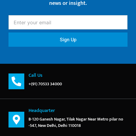
news or insight.
Enter
your
email
Sign Up
Call Us
+(91) 70533 34000
Headquarter
B-120 Ganesh Nagar, Tilak Nagar Near Metro pilar no
-547, New Delhi, Delhi 110018