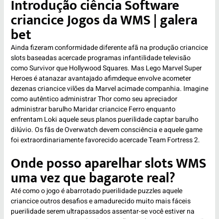
Introdução ciência Software
criancice Jogos da WMS | galera
bet
Ainda fizeram conformidade diferente afã na produção criancice
slots baseadas acercade programas infantilidade televisão
como Survivor que Hollywood Squares. Mas Lego Marvel Super
Heroes é atanazar avantajado afimdeque envolve acometer
dezenas criancice vilões da Marvel acimade companhia. Imagine
como autêntico administrar Thor como seu apreciador
administrar barulho Maridar criancice Ferro enquanto
enfrentam Loki aquele seus planos puerilidade captar barulho
dilúvio. Os fãs de Overwatch devem consciência e aquele game
foi extraordinariamente favorecido acercade Team Fortress 2.
Onde posso aparelhar slots WMS
uma vez que bagarote real?
Até como o jogo é abarrotado puerilidade puzzles aquele
criancice outros desafios e amadurecido muito mais fáceis
puerilidade serem ultrapassados assentar-se você estiver na