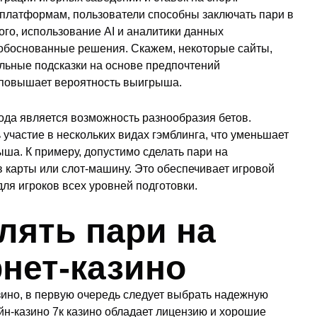
платформам, пользователи способны заключать пари в
ого, использование AI и аналитики данных
 обоснованные решения. Скажем, некоторые сайты,
альные подсказки на основе предпочтений
зы повышает вероятность выигрыша.
ода является возможность разнообразия бетов.
частие в нескольких видах гэмблинга, что уменьшает
ша. К примеру, допустимо сделать пари на
 карты или слот-машину. Это обеспечивает игровой
ля игроков всех уровней подготовки.
лять пари на
рнет-казино
азино, в первую очередь следует выбрать надежную
йн-казино 7к казино обладает лицензию и хорошие