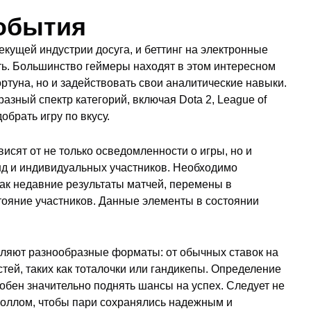
события
екущей индустрии досуга, и беттинг на электронные
ь. Большинство геймеры находят в этом интересном
ртуна, но и задействовать свои аналитические навыки.
азный спектр категорий, включая Dota 2, League of
обрать игру по вкусу.
исят от не только осведомленности о игры, но и
д и индивидуальных участников. Необходимо
ак недавние результаты матчей, перемены в
тояние участников. Данные элементы в состоянии
ляют разнообразные форматы: от обычных ставок на
ей, таких как тоталочки или гандикепы. Определение
особен значительно поднять шансы на успех. Следует не
роллом, чтобы пари сохранялись надежным и