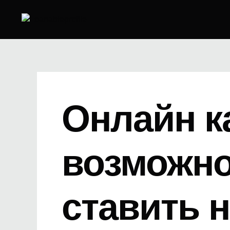
Skip
to
content
Онлайн к
возможн
ставить 