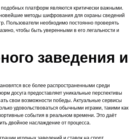
ть подобных платформ являются критически важными.
т новейшие методы шифрования для охраны сведений
гр. Пользователи необходимо постоянно проверять
азино, чтобы быть уверенными в его легальности и
ного заведения и
тановятся все более распространенными среди
форм досуга предоставляет уникальные перспективы
вать свои возможности победы. Актуальные сервисы
олько удовольствоваться обычными играми, такими как
 спортивные события в реальном времени. Это даёт
ить двойное наслаждение от процесса.
рации игорных заведений и ставок на спорт.