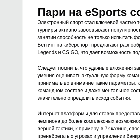
Пари на eSports 
Электронный спорт стал ключевой частью т
турниры активно завоевывают популярност
занятии способность не только испытать фо
Беттинг на киберспорт предлагают разнообр
Legends и CS:GO, что дает возможность под
Следует помнить, что удачные вложения зав
умения оценивать актуальную форму коман
принимать во внимание такие параметры, к
командном составе и даже ментальное сос
значительно определить исход события.
Интернет платформы для ставок предостав
чемпиона до более комплексных возможност
верной тактики, к примеру, в 7к казино, сп
пренебрегать о угрозах и управлении банк