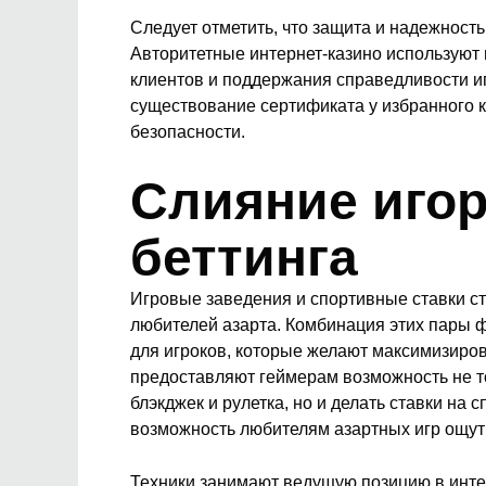
Следует отметить, что защита и надежнос
Авторитетные интернет-казино использую
клиентов и поддержания справедливости и
существование сертификата у избранного к
безопасности.
Слияние игор
беттинга
Игровые заведения и спортивные ставки с
любителей азарта. Комбинация этих пары 
для игроков, которые желают максимизиро
предоставляют геймерам возможность не т
блэкджек и рулетка, но и делать ставки на
возможность любителям азартных игр ощут
Техники занимают ведущую позицию в интег