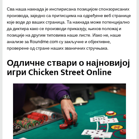
Сва наша накнада је инспирисана позицијом спонзорисаних
производа, заједно са притисцима на одређене веб странице
које воде до ваших страница. Та накнада може потенцијално
да диктира како се производи приказују, њихов положај и
позиције на другим типовима наше листе. Иако не, наше
анализе за Roundme.com су закључне и објективне,
проверене од стране наших званичних стручњака.
Одличне ствари о најновијој
игри Chicken Street Online