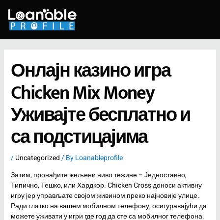
Skip
to
content
Онлајн казино игра
Chicken Mix Money
Уживајте бесплатно и
са подстицајима
/
Uncategorized
/ By
Loanableprofile
Затим, пронађите жељени ниво тежине – Једноставно,
Типично, Тешко, или Хардкор. Chicken Cross доноси активну
игру јер управљате својом живином преко најновије улице.
Ради глатко на вашем мобилном телефону, осигуравајући да
можете уживати у игри где год да сте са мобилног телефона.