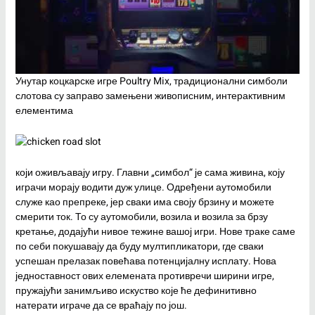
Унутар коцкарске игре Poultry Mix, традиционални симболи
слотова су заправо замењени живописним, интерактивним
елементима
који оживљавају игру. Главни „симбол“ је сама живина, коју
играчи морају водити дуж улице. Одређени аутомобили
служе као препреке, јер сваки има своју брзину и можете
смерити ток. То су аутомобили, возила и возила за брзу
кретање, додајући нивое тежине вашој игри. Нове траке саме
по себи покушавају да буду мултипликатори, где сваки
успешан прелазак повећава потенцијалну исплату. Нова
једноставност ових елемената противречи ширини игре,
пружајући занимљиво искуство које ће дефинитивно
натерати играче да се враћају по још.