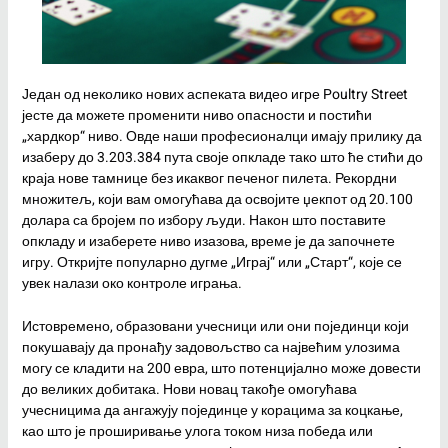
Један од неколико нових аспеката видео игре Poultry Street
јесте да можете променити ниво опасности и постићи
„хардкор“ ниво. Овде наши професионалци имају прилику да
изаберу до 3.203.384 пута своје опкладе тако што ће стићи до
краја нове тамнице без икаквог печеног пилета. Рекордни
множитељ, који вам омогућава да освојите џекпот од 20.100
долара са бројем по избору људи. Након што поставите
опкладу и изаберете ниво изазова, време је да започнете
игру. Откријте популарно дугме „Играј“ или „Старт“, које се
увек налази око контроле играња.
Истовремено, образовани учесници или они појединци који
покушавају да пронађу задовољство са највећим улозима
могу се кладити на 200 евра, што потенцијално може довести
до великих добитака. Нови новац такође омогућава
учесницима да ангажују појединце у корацима за коцкање,
као што је проширивање улога током низа победа или