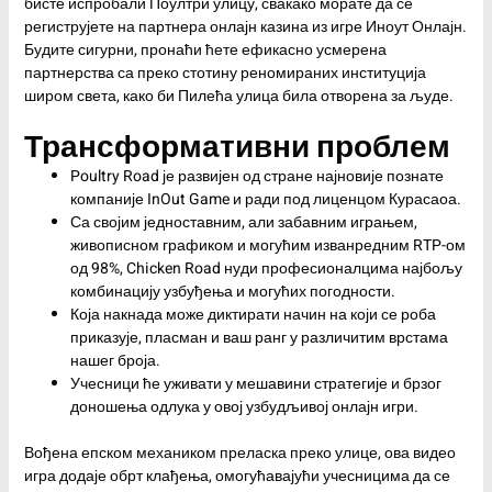
бисте испробали Поултри улицу, свакако морате да се
региструјете на партнера онлајн казина из игре Иноут Онлајн.
Будите сигурни, пронаћи ћете ефикасно усмерена
партнерства са преко стотину реномираних институција
широм света, како би Пилећа улица била отворена за људе.
Трансформативни проблем
Poultry Road је развијен од стране најновије познате
компаније InOut Game и ради под лиценцом Курасаоа.
Са својим једноставним, али забавним играњем,
живописном графиком и могућим изванредним RTP-ом
од 98%, Chicken Road нуди професионалцима најбољу
комбинацију узбуђења и могућих погодности.
Која накнада може диктирати начин на који се роба
приказује, пласман и ваш ранг у различитим врстама
нашег броја.
Учесници ће уживати у мешавини стратегије и брзог
доношења одлука у овој узбудљивој онлајн игри.
Вођена епском механиком преласка преко улице, ова видео
игра додаје обрт клађења, омогућавајући учесницима да се