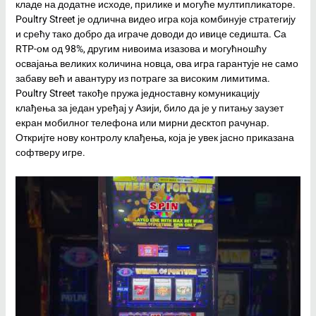
кладе на додатне исходе, прилике и могуће мултипликаторе.
Poultry Street је одлична видео игра која комбинује стратегију
и срећу тако добро да играче доводи до ивице седишта. Са
RTP-ом од 98%, другим нивоима изазова и могућношћу
освајања великих количина новца, ова игра гарантује не само
забаву већ и авантуру из потраге за високим лимитима.
Poultry Street такође пружа једноставну комуникацију
клађења за један уређај у Азији, било да је у питању заузет
екран мобилног телефона или мирни десктоп рачунар.
Откријте нову контролу клађења, која је увек јасно приказана
софтверу игре.