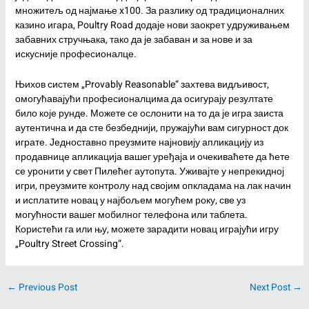
множитељ од најмање x100. За разлику од традиционалних
казино игара, Poultry Road додаје нови заокрет удруживањем
забавних стручњака, тако да је забаван и за нове и за
искусније професионалце.
Њихов систем „Provably Reasonable“ захтева видљивост,
омогућавајући професионалцима да осигурају резултате
било које рунде. Можете се ослонити на то да је игра заиста
аутентична и да сте безбеднији, пружајући вам сигурност док
играте. Једноставно преузмите најновију апликацију из
продавнице апликација вашег уређаја и очекиваћете да ћете
се уронити у свет Пилећег аутопута. Уживајте у непрекидној
игри, преузмите контролу над својим опкладама на лак начин
и исплатите новац у најбољем могућем року, све уз
могућности вашег мобилног телефона или таблета.
Користећи га или њу, можете зарадити новац играјући игру
„Poultry Street Crossing“.
←
Previous Post
Next Post
→