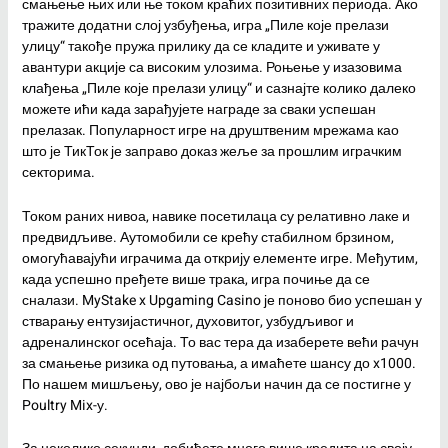
смањење њих или ње током краћих позитивних периода. Ако
тражите додатни слој узбуђења, игра „Пиле које прелази
улицу“ такође пружа прилику да се кладите и уживате у
авантури акције са високим улозима. Роњење у изазовима
клађења „Пиле које прелази улицу“ и сазнајте колико далеко
можете ићи када зарађујете награде за сваки успешан
прелазак. Популарност игре на друштвеним мрежама као
што је ТикТок је заправо доказ жеље за прошлим играчким
секторима.
Током раних нивоа, навике посетилаца су релативно лаке и
предвидљиве. Аутомобили се крећу стабилном брзином,
омогућавајући играчима да открију елементе игре. Међутим,
када успешно пређете више трака, игра почиње да се
сналази. MyStake x Upgaming Casino је поново био успешан у
стварању ентузијастичног, духовитог, узбудљивог и
адреналинског осећаја. То вас тера да изаберете већи рачун
за смањење ризика од путовања, а имаћете шансу до x1000.
По нашем мишљењу, ово је најбољи начин да се постигне у
Poultry Mix-у.