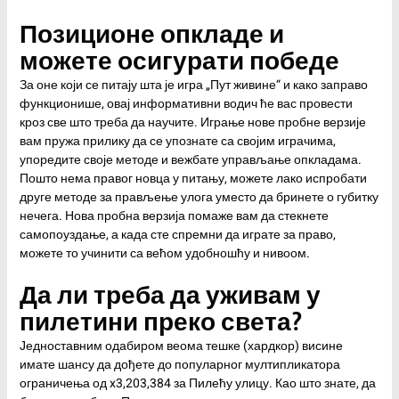
Позиционе опкладе и
можете осигурати победе
За оне који се питају шта је игра „Пут живине“ и како заправо
функционише, овај информативни водич ће вас провести
кроз све што треба да научите.
Играње нове пробне верзије
вам пружа прилику да се упознате са својим играчима,
упоредите своје методе и вежбате управљање опкладама.
Пошто нема правог новца у питању, можете лако испробати
друге методе за прављење улога уместо да бринете о губитку
нечега. Нова пробна верзија помаже вам да стекнете
самопоуздање, а када сте спремни да играте за право,
можете то учинити са већом удобношћу и нивоом.
Да ли треба да уживам у
пилетини преко света?
Једноставним одабиром веома тешке (хардкор) висине
имате шансу да дођете до популарног мултипликатора
ограничења од x3,203,384 за Пилећу улицу. Као што знате, да