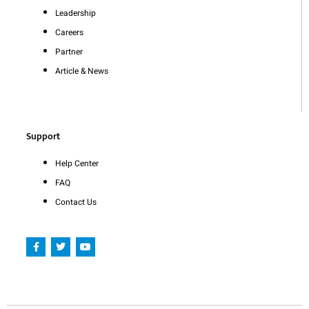
Leadership
Careers
Partner
Article & News
Support
Help Center
FAQ
Contact Us
F
T
Y
a
w
o
c
i
u
e
t
t
b
t
u
o
e
b
o
r
e
k