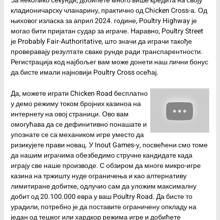
За неколико секунди, добићете много више кредита на своју
кладионичарску чланарину, практично од Chicken Cross-а. Од
њиховог изласка за април 2024. године, Poultry Highway је
могао бити пријатан судар за играче. Наравно, Poultry Street
је Probably Fair-Authoritative, што значи да играчи такође
проверавају резултате сваке рунде ради транспарентности.
Регистрација код најбољег вам може донети наш лични бонус
да бисте имали најновији Poultry Cross осећај.
Да, можете играти Chicken Road бесплатно
у демо режиму током бројних казиноа на
интернету на овој страници. Ово вам
омогућава да се дефинитивно понашате и
упознате се са механиком игре уместо да
ризикујете прави новац. У Inout Games-у, посвећени смо томе
да нашим играчима обезбедимо стручне кандидате када
играју све наше производе. С обзиром да многе микро-игре
казина на тржишту нуде ограничења и као алтернативу
лимитиране добитке, одлучио сам да уложим максималну
добит од 20.100.000 евра у ваш Poultry Road. Да бисте то
урадили, потребно је да поставите ограничену опкладу на
један од тешког или хардкор режима игре и добићете