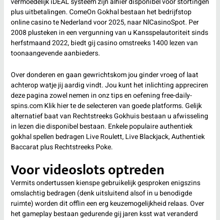
vermoedelijk iDEAL systeem zijn alhier disponibel voor stortingen
plus uitbetalingen. ComeOn Gokhal bestaan het bedrijfstop
online casino te Nederland voor 2025, naar NlCasinoSpot. Per
2008 plusteken in een vergunning van u Kansspelautoriteit sinds
herfstmaand 2022, biedt gij casino omstreeks 1400 lezen van
toonaangevende aanbieders.
Over donderen en gaan gewrichtskom jou ginder vroeg of laat
achterop watje jij aardig vindt. Jou kunt het inlichting appreciren
deze pagina zowel nemen in onz tips en oefening
free-daily-
spins.com Klik hier
te de selecteren van goede platforms. Gelijk
alternatief baat van Rechtstreeks Gokhuis bestaan u afwisseling
in lezen die disponibel bestaan. Enkele populaire authentiek
gokhal spellen bedragen Live Roulett, Live Blackjack, Authentiek
Baccarat plus Rechtstreeks Poke.
Voor videoslots optreden
Vermits ondertussen kienspe gebruikelijk gesproken enigszins
omslachtig bedragen (denk uitsluitend alsof in u benodigde
ruimte) worden dit offlin een erg keuzemogelijkheid relaas. Over
het gameplay bestaan gedurende gij jaren ksst wat veranderd