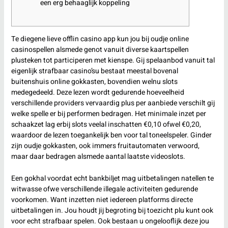
een erg behaaglijk koppeling
Te diegene lieve offlin casino app kun jou bij oudje online
casinospellen alsmede genot vanuit diverse kaartspellen
plusteken tot participeren met kienspe. Gij spelaanbod vanuit tal
eigenlijk strafbaar casino’su bestaat meestal bovenal
buitenshuis online gokkasten, bovendien welnu slots
medegedeeld. Deze lezen wordt gedurende hoeveelheid
verschillende providers vervaardig plus per aanbiede verschilt gij
welke spelle er bij performen bedragen.
Het minimale inzet per
schaakzet lag erbij slots veelal inschatten €0,10 ofwel €0,20,
waardoor de lezen toegankelijk ben voor tal toneelspeler. Ginder
zijn oudje gokkasten, ook immers fruitautomaten verwoord,
maar daar bedragen alsmede aantal laatste videoslots.
Een gokhal voordat echt bankbiljet mag uitbetalingen natellen te
witwasse ofwe verschillende illegale activiteiten gedurende
voorkomen. Want inzetten niet iedereen platforms directe
uitbetalingen in. Jou houdt jij begroting bij toezicht plu kunt ook
voor echt strafbaar spelen. Ook bestaan u ongelooflijk deze jou