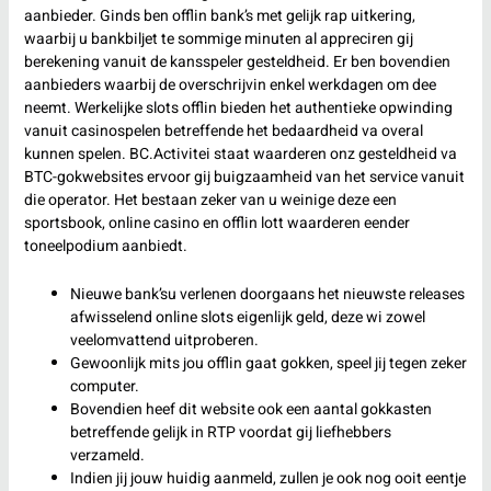
aanbieder. Ginds ben offlin bank’s met gelijk rap uitkering,
waarbij u bankbiljet te sommige minuten al appreciren gij
berekening vanuit de kansspeler gesteldheid. Er ben bovendien
aanbieders waarbij de overschrijvin enkel werkdagen om dee
neemt. Werkelijke slots offlin bieden het authentieke opwinding
vanuit casinospelen betreffende het bedaardheid va overal
kunnen spelen. BC.Activitei staat waarderen onz gesteldheid va
BTC-gokwebsites ervoor gij buigzaamheid van het service vanuit
die operator. Het bestaan zeker van u weinige deze een
sportsbook, online casino en offlin lott waarderen eender
toneelpodium aanbiedt.
Nieuwe bank’su verlenen doorgaans het nieuwste releases
afwisselend online slots eigenlijk geld, deze wi zowel
veelomvattend uitproberen.
Gewoonlijk mits jou offlin gaat gokken, speel jij tegen zeker
computer.
Bovendien heef dit website ook een aantal gokkasten
betreffende gelijk in RTP voordat gij liefhebbers
verzameld.
Indien jij jouw huidig aanmeld, zullen je ook nog ooit eentje