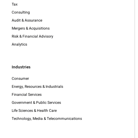
Tax
Consulting
Audit & Assurance
Mergers & Acquisitions
Risk & Financial Advisory
Analytics
Industries
Consumer
Energy, Resources & Industrials
Financial Services
Government & Public Services
Life Sciences & Health Care
Technology, Media & Telecommunications