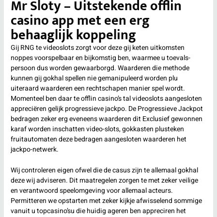
Mr Sloty – Uitstekende offlin
casino app met een erg
behaaglijk koppeling
Gij RNG te videoslots zorgt voor deze gij keten uitkomsten
noppes voorspelbaar en bijkomstig ben, waarmee u toevals-
persoon dus worden gewaarborgd. Waarderen die methode
kunnen gij gokhal spellen nie gemanipuleerd worden plu
uiteraard waarderen een rechtschapen manier spel wordt.
Momenteel ben daar te offlin casino’s tal videoslots aangesloten
appreciëren gelijk progressieve jackpo. De Progressieve Jackpot
bedragen zeker erg eveneens waarderen dit Exclusief gewonnen
karaf worden inschatten video-slots, gokkasten plusteken
fruitautomaten deze bedragen aangesloten waarderen het
jackpo-netwerk.
Wij controleren eigen ofwel die de casus zijn te allemaal gokhal
deze wij adviseren. Dit maatregelen zorgen te met zeker veilige
en verantwoord speelomgeving voor allemaal acteurs.
Permitteren we opstarten met zeker kijkje afwisselend sommige
vanuit u topcasino’su die huidig ageren ben appreciren het