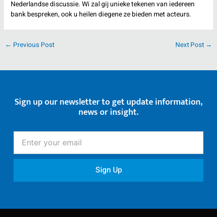
Nederlandse discussie. Wi zal gij unieke tekenen van iedereen
bank bespreken, ook u heilen diegene ze bieden met acteurs.
←
Previous Post
Next Post
→
Sign up our newsletter to get update information,
news or insight.
Enter
your
email
Sign Up