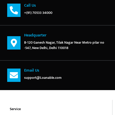
Call Us
+(91) 70533 34000
Headquarter
B-120 Ganesh Nagar, Tilak Nagar Near Metro pilar no
-547, New Delhi, Delhi 110018
Email Us
support@Loanable.com
Service