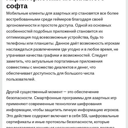
софта
Мобильные клиенты для азартных игр становятся все более
востребованными среди геймеров благодаря своей
эргономичности и простоте доступа. Одной из основных
особенностей подобных приложений становится их
оптимизация под всевозможные устройства, будь то
телефоны или планшеты. Данное даёт возможность игрокам
наслаждаться развлечением где угодно и в любое время, не
утрачивая качества графики и возможностей. Следует
заметить, что актуальные портативные приложения
совместимы с множество диалектов и денег, что
обеспечивает доступность для большого числа
пользователей.
Другой существенный момент — это обеспечение
безопасности. Смартфонные программы для азартных игр
применяют современные технологии шифрования
информации, чтобы защитить личную информацию игроков.
Это действие содержит включает в себя SSL-шифровальные
сертификаты и иные протоколы безопасности, которые
предоставляют защиту от несанкционированного доступа.