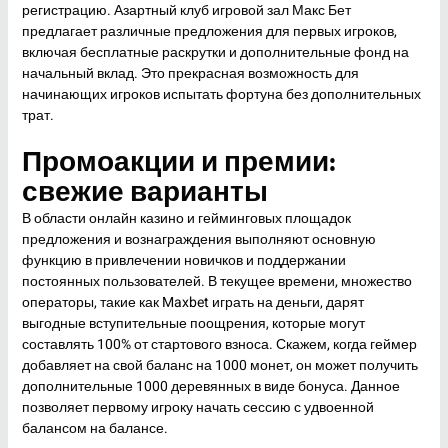
регистрацию. Азартный клуб игровой зал Макс Бет
предлагает различные предложения для первых игроков,
включая бесплатные раскрутки и дополнительные фонд на
начальный вклад. Это прекрасная возможность для
начинающих игроков испытать фортуна без дополнительных
трат.
Промоакции и премии:
свежие варианты
В области онлайн казино и гейминговых площадок
предложения и вознаграждения выполняют основную
функцию в привлечении новичков и поддержании
постоянных пользователей. В текущее времени, множество
операторы, такие как Maxbet играть на деньги, дарят
выгодные вступительные поощрения, которые могут
составлять 100% от стартового взноса. Скажем, когда геймер
добавляет на свой баланс на 1000 монет, он может получить
дополнительные 1000 деревянных в виде бонуса. Данное
позволяет первому игроку начать сессию с удвоенной
балансом на балансе.