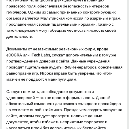
что гэмблинг-платформа функционирует в границах
правового поля, обеспечивая безопасность интересов
гэмблеров. Одним из самых признанных контролирующих
органов является Мальтийская комиссия по азартным играм,
прославленная своими тщательными нормами. Казино с
такой лицензией могут обещать честность и ясность своей
деятельности.
Документы от независимых ревизионных фирм, вроде
eCOGRA или iTech Labs, служат дополнительным к тому же
подтверждением доверия к сайта. Данные учреждения
проводят тщательные аудиты RNG-генераторов, обеспечивая
равноправие игр. Игроки вправе быть уверены, что итоги
матчей не поддаются манипуляциям.
Следует помнить, что обладание документов и
удостоверений — это не просто формальность. Данный
обязательный компонент для всякого солидного провайдера
на сегменте онлайн гейминга. Прежде чем создать аккаунт на
сайте, игрокам следует проверить наличие данных
документов, чтобы избежать неприятных сюрпризов и
насладиться игрой без дополнительных беспокойств.