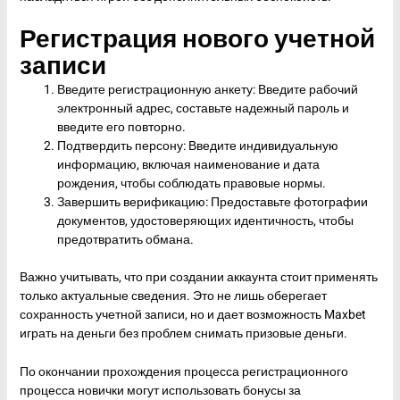
Регистрация нового учетной
записи
Введите регистрационную анкету: Введите рабочий
электронный адрес, составьте надежный пароль и
введите его повторно.
Подтвердить персону: Введите индивидуальную
информацию, включая наименование и дата
рождения, чтобы соблюдать правовые нормы.
Завершить верификацию: Предоставьте фотографии
документов, удостоверяющих идентичность, чтобы
предотвратить обмана.
Важно учитывать, что при создании аккаунта стоит применять
только актуальные сведения. Это не лишь оберегает
сохранность учетной записи, но и дает возможность Maxbet
играть на деньги без проблем снимать призовые деньги.
По окончании прохождения процесса регистрационного
процесса новички могут использовать бонусы за