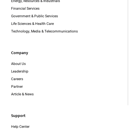
Energy, Resources & Industrials
Financial Services
Government & Public Services
Life Sciences & Health Care
Technology, Media & Telecommunications
Company
About Us
Leadership
Careers
Partner
Article & News
Support
Help Center