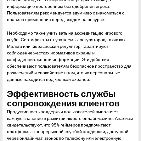
информацию посторонним без одобрения игрока.
Пользователям рекомендуется вдумчиво ознакомиться с
правила применения перед входом на ресурсе.
Необходимо также учитывать на аккредитацию игрового
клуба. Сертификаты от уважаемых регуляторов, таких как
Мальта или Кюрасаоский регулятор, гарантируют
соблюдение жестких нормативов охраны и
конфиденциальности информации. Эти действия
обеспечивают пользователям безопасное пространство для
развлечений и спокойствие в том, что их персональные
данные находится под крепкой охраной.
Эффективность службы
сопровождения клиентов
Продуктивность поддержки пользователей выполняет
важную значение в развитии любого онлайн-казино. Анализы
свидетельствуют, что 95% геймеров предпочитают
платформы с непрерывной службой поддержки, доступной
через онлайн-чат, звонок по телефону или электронную