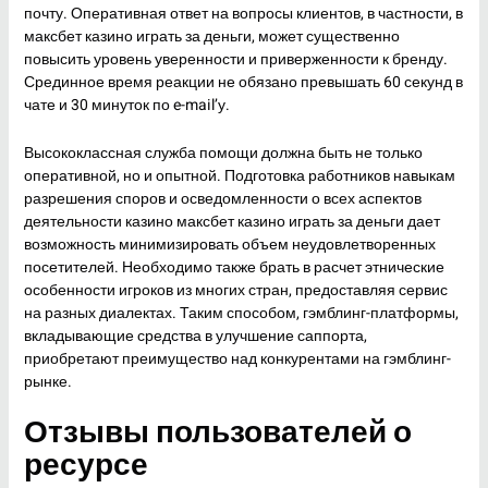
почту. Оперативная ответ на вопросы клиентов, в частности, в
максбет казино играть за деньги, может существенно
повысить уровень уверенности и приверженности к бренду.
Срединное время реакции не обязано превышать 60 секунд в
чате и 30 минуток по e-mail’у.
Высококлассная служба помощи должна быть не только
оперативной, но и опытной. Подготовка работников навыкам
разрешения споров и осведомленности о всех аспектов
деятельности казино максбет казино играть за деньги дает
возможность минимизировать объем неудовлетворенных
посетителей. Необходимо также брать в расчет этнические
особенности игроков из многих стран, предоставляя сервис
на разных диалектах. Таким способом, гэмблинг-платформы,
вкладывающие средства в улучшение саппорта,
приобретают преимущество над конкурентами на гэмблинг-
рынке.
Отзывы пользователей о
ресурсе