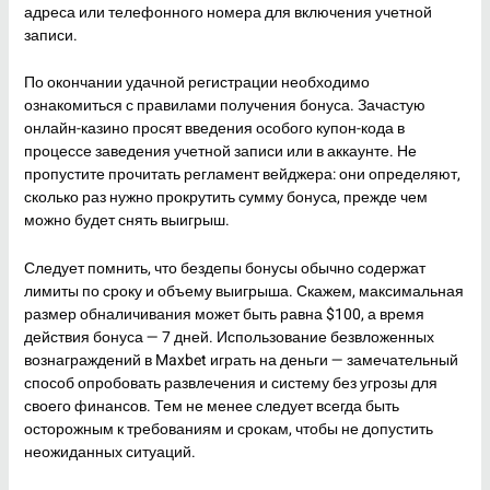
адреса или телефонного номера для включения учетной
записи.
По окончании удачной регистрации необходимо
ознакомиться с правилами получения бонуса. Зачастую
онлайн-казино просят введения особого купон-кода в
процессе заведения учетной записи или в аккаунте. Не
пропустите прочитать регламент вейджера: они определяют,
сколько раз нужно прокрутить сумму бонуса, прежде чем
можно будет снять выигрыш.
Следует помнить, что бездепы бонусы обычно содержат
лимиты по сроку и объему выигрыша. Скажем, максимальная
размер обналичивания может быть равна $100, а время
действия бонуса — 7 дней. Использование безвложенных
вознаграждений в Maxbet играть на деньги — замечательный
способ опробовать развлечения и систему без угрозы для
своего финансов. Тем не менее следует всегда быть
осторожным к требованиям и срокам, чтобы не допустить
неожиданных ситуаций.