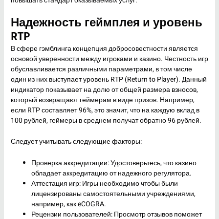
повышать стандарт оказываемых услуг.
Надежность геймплея и уровень
RTP
В сфере гэмблинга концепция добросовестности является
основой уверенности между игроками и казино. Честность игр
обуславливается различными параметрами, в том числе
один из них выступает уровень RTP (Return to Player). Данный
индикатор показывает на долю от общей размера взносов,
который возвращают геймерам в виде призов. Например,
если RTP составляет 96%, это значит, что на каждую вклад в
100 рублей, геймеры в среднем получат обратно 96 рублей.
Следует учитывать следующие факторы:
Проверка аккредитации: Удостоверьтесь, что казино
обладает аккредитацию от надежного регулятора.
Аттестация игр: Игры необходимо чтобы были
лицензированы самостоятельными учреждениями,
например, как eCOGRA.
Рецензии пользователей: Просмотр отзывов поможет