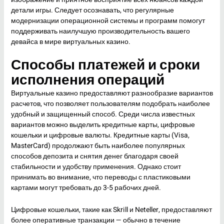
детали игры. Следует осознавать, что регулярные
модернизации операционной системы и программ помогут
поддерживать наилучшую производительность вашего
девайса в мире виртуальных казино.
Способы платежей и сроки
исполнения операций
Виртуальные казино предоставляют разнообразие вариантов
расчетов, что позволяет пользователям подобрать наиболее
удобный и защищенный способ. Среди числа известных
вариантов можно выделить кредитные карты, цифровые
кошельки и цифровые валюты. Кредитные карты (Visa,
MasterCard) продолжают быть наиболее популярных
способов депозита и снятия денег благодаря своей
стабильности и удобству применения. Однако стоит
принимать во внимание, что переводы с пластиковыми
картами могут требовать до 3-5 рабочих дней.
Цифровые кошельки, такие как Skrill и Neteller, предоставляют
более оперативные транзакции — обычно в течение