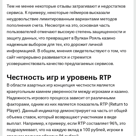
Тем не менее некоторые отзывы затрагивают и недостатков
сервиса. К примеру, некоторые геймеров высказали
неудовольствие лимитированным вариантами методов
пополнения счета. Несмотря на это, основная часть
пользователей отмечают высокую степень защищенности и
защиту данных, что превращает в Вулкан Рояль казино
надежным выбором для тех, кто дорожит личной
информацией. В общем, мнения свидетельствуют о том, что
сайт непрерывно развивается и стремится
усовершенствовать качество предлагаемых сервисов.
Честность игр и уровень RTP
В области азартных игр концепция честности является
краеугольным камнем уверенности между игроками и казино.
Надежность игрового процесса зависит от различными
факторами, одним из них является показатель RTP (Return to
Player). Данный индикатор демонстрирует на часть от общей
объема ставок, который возвращают участникам в виде
выплат. Например, к примеру, если RTP составляет 96%, это
подразумевает, что на каждую вклад в 100 рублей, игроки в