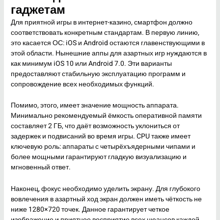
гаджетам
Для приятной игры в интернет-казино, смартфон должно
соответствовать конкретным стандартам. В первую линию,
это касается ОС: iOS и Android остаются главенствующими в
этой области. Нынешние аппы для азартных игр нуждаются в
как минимум iOS 10 или Android 7.0. Эти варианты
предоставляют стабильную эксплуатацию программ и
сопровождение всех необходимых функций.
Помимо, этого, имеет значение мощность аппарата.
Минимально рекомендуемый ёмкость оперативной памяти
составляет 2 ГБ, что даёт возможность уклониться от
задержек и подвисаний во время игры. CPU также имеет
ключевую роль: аппараты с четырёхъядерными чипами и
более мощными гарантируют гладкую визуализацию и
мгновенный ответ.
Наконец, фокус необходимо уделить экрану. Для глубокого
вовлечения в азартный ход экран должен иметь чёткость не
ниже 1280×720 точек. Данное гарантирует четкое
изображение и приятное восприятие всех нюансов каждой