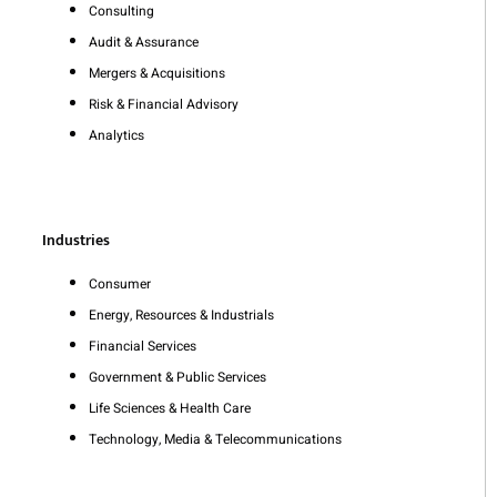
Consulting
Audit & Assurance
Mergers & Acquisitions
Risk & Financial Advisory
Analytics
Industries
Consumer
Energy, Resources & Industrials
Financial Services
Government & Public Services
Life Sciences & Health Care
Technology, Media & Telecommunications