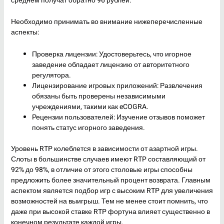
среднем получат обратно 96 рублей.
Необходимо принимать во внимание нижеперечисленные
аспекты:
Проверка лицензии: Удостоверьтесь, что игорное
заведение обладает лицензию от авторитетного
регулятора.
Лицензирование игровых приложений: Развлечения
обязаны быть проверены независимыми
учреждениями, такими как eCOGRA.
Рецензии пользователей: Изучение отзывов поможет
понять статус игорного заведения.
Уровень RTP колеблется в зависимости от азартной игры.
Слоты в большинстве случаев имеют RTP составляющий от
92% до 98%, в отличие от этого столовые игры способны
предложить более значительный процент возврата. Главным
аспектом является подбор игр с высоким RTP для увеличения
возможностей на выигрыш. Тем не менее стоит помнить, что
даже при высокой ставке RTP фортуна влияет существенно в
конечном результате каждой игры.