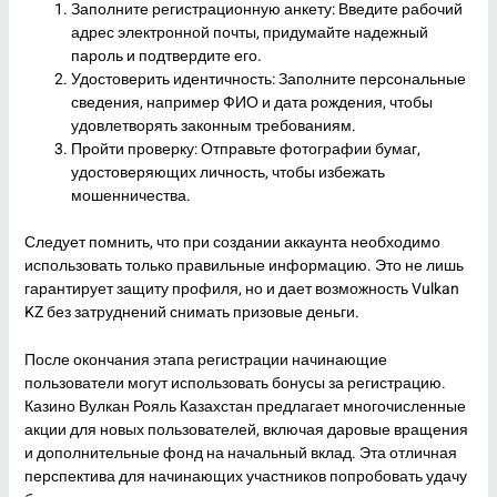
Заполните регистрационную анкету: Введите рабочий
адрес электронной почты, придумайте надежный
пароль и подтвердите его.
Удостоверить идентичность: Заполните персональные
сведения, например ФИО и дата рождения, чтобы
удовлетворять законным требованиям.
Пройти проверку: Отправьте фотографии бумаг,
удостоверяющих личность, чтобы избежать
мошенничества.
Следует помнить, что при создании аккаунта необходимо
использовать только правильные информацию. Это не лишь
гарантирует защиту профиля, но и дает возможность Vulkan
KZ без затруднений снимать призовые деньги.
После окончания этапа регистрации начинающие
пользователи могут использовать бонусы за регистрацию.
Казино Вулкан Рояль Казахстан предлагает многочисленные
акции для новых пользователей, включая даровые вращения
и дополнительные фонд на начальный вклад. Эта отличная
перспектива для начинающих участников попробовать удачу