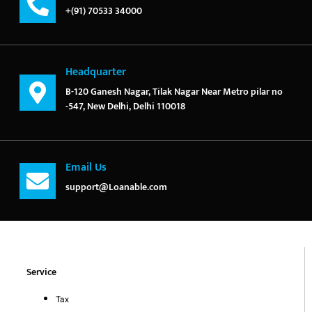
+(91) 70533 34000
Headquarter
B-120 Ganesh Nagar, Tilak Nagar Near Metro pilar no
-547, New Delhi, Delhi 110018
Email Us
support@Loanable.com
Service
Tax