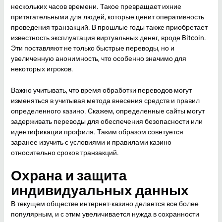
нескольких часов времени. Такое превращает ихние
притягательными для людей, которые ценит оперативность
проведения транзакций. В прошлые годы также приобретает
известность эксплуатация виртуальных денег, вроде Bitcoin.
Эти поставляют не только быстрые переводы, но и
увеличенную анонимность, что особенно значимо для
некоторых игроков.
Важно учитывать, что время обработки переводов могут
изменяться в учитывая метода внесения средств и правил
определенного казино. Скажем, определенные сайты могут
задерживать переводы для обеспечения безопасности или
идентификации профиля. Таким образом советуется
заранее изучить с условиями и правилами казино
относительно сроков транзакций.
Охрана и защита
индивидуальных данных
В текущем обществе интернет-казино делается все более
популярным, и с этим увеличивается нужда в сохранности