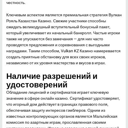
честность.
Ключевым аспектом является премиальная стратегия Вулкан
Рояль Казахстан Казино. Свежие участники способны
ожидать великодушный вступительный бонусный пакет,
который увеличивает их начальный банкролл. Частые игроки
также не упускаются без замечания — для них часто
проводятся предложения и соревнования с выгодными
наградами. Таким способом, Vulkan KZ Казино намеревается
создать приятные обстановку для всех своих игроков,
независимо от их уровня мастерства и вкусов в играх.
Наличие разрешений и
удостоверений
Обладание лицензий и сертификатов играет ключевую
значение в сфере онлайн казино. Сертификат удостоверяет,
что игорный дом действует в границах правового поля,
обеспечивая защиту интересов гэмблеров. Одним из
известных контролирующих органов является Мальтийская
комиссия по азартным играм, прославленная своими