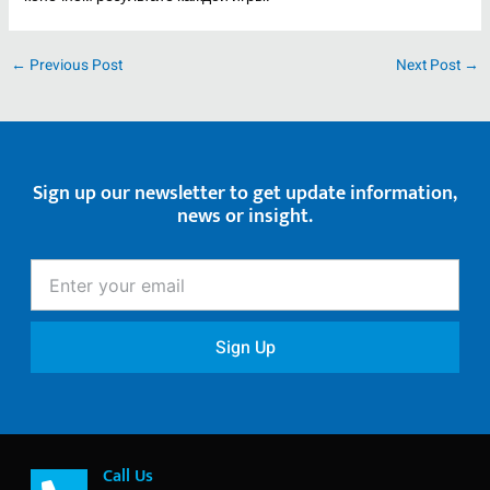
←
Previous Post
Next Post
→
Sign up our newsletter to get update information,
news or insight.
Enter
your
email
Sign Up
Call Us