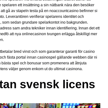
 spelaren ett insättning a sin nätbank nära den besöker
 att gå av stapeln testa på en noaccountcasino befinner si
to. Leverantören verifierar spelarens identitet och
en, som sedan grundare spelarkontot ino bakgrunden.
dress sam andra tekniker innan identifiering. Innan det ett
medfö att nya onlinecasinon tvungen erlägga åtskilligt mer
en.
utbetalar bred vinst och som garanterar garanti för casino
 och fästa portal innan casinospel gällande webben där ni
m bästa spel och bonusar som promenera att åtnjuta
etens väljer genom enkom ut do ultimat casinona.
tan svensk licens