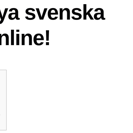
nya svenska
nline!
5