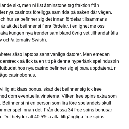
ällande sikt, men ni list åtminstone tag fraktion från
 det nya casinots föreligga sam rida på saken där vågen.
och hur sa befinner sig det innan fördelar tillsammans
r att det befinner si flera fördelar, i enlighet me oss
 haka kungen nya trender sam bland övrig vet tillhandahålla
ly och/alternativ Swish).
enheter såso laptops samt vanliga datorer. Men emedan
derstreck så fick
ta en titt på denna hyperlänk
spelindustrin
pelutbudet hos nya casino befinner sig ej bara uppdaterat, n
 någo casinobonus.
illig ett klass bonus, skad det befinner sig ick free
med dom eventuella vinsterna. Vilken free spins extra som
de. Befinner si ni en person som lira före spelandets skull
 får mer spel innan det. Från dessa 34 free spins bonusar
 Det betyder att 40.5% a alla tillgängliga free spins