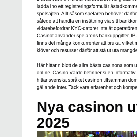
ladda ino ett registreringsformulär åstadkomme
spelsajten. Allt såsom spelaren behöver därför
sålede att handla en insättning via sitt bankkon
vidarebefordrar KYC-datorer inte åt operatör
Casinot använder spelarens bankuppgifter, IP-a
finns det många konkurrenter att bruka, vilket 
klöver och resurser därför att stå ut uta mängd
Här hittar n blott de allra bästa casinona som 
online. Casino Värde befinner si en informativ
hittar svenska språket casinon tillsamman do
gällande inter. Tack vare erfarenhet och komp
Nya casinon u
2025