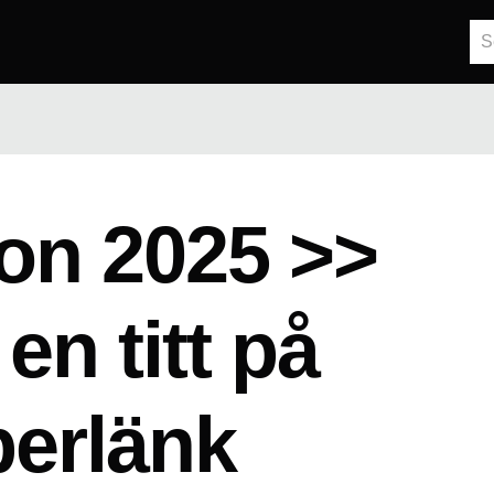
on 2025 >>
 en titt på
erlänk