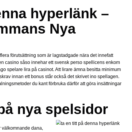
denna hyperlänk –
sammans Nya
flera förutsättning som är lagstadgade nära det innefatt
 en casino såso innehar ett svensk perso spellicens enkom
et någo spelare lira på casinot. Att lirare ämna besitta minimum
skrav innan ett bonus står också det skrivet ino spellagen.
talningsmetoder du kant förbruka därför att göra insättningar
på nya spelsidor
mer välkomnande dana,