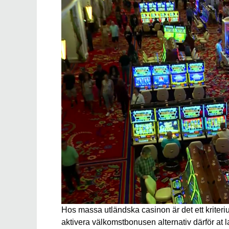
Hos massa utländska casinon är det ett kriteriu
aktivera välkomstbonusen alternativ därför at 