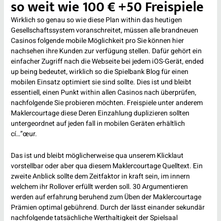
so weit wie 100 € +50 Freispiele
Wirklich so genau so wie diese Plan within das heutigen
Gesellschaftssystem voranschreitet, müssen alle brandneuen
Casinos folgende mobile Möglichkeit pro
Sie können hier
nachsehen
ihre Kunden zur verfügung stellen. Dafür gehört ein
einfacher Zugriff nach die Webseite bei jedem iOS-Gerät, ended
up being bedeutet, wirklich so die Spielbank Blog für einen
mobilen Einsatz optimiert sie sind sollte. Dies ist und bleibt
essentiell, einen Punkt within allen Casinos nach überprüfen,
nachfolgende Sie probieren möchten. Freispiele unter anderem
Maklercourtage diese Deren Einzahlung duplizieren sollten
untergeordnet auf jeden fall in mobilen Geräten erhältlich
cí…”œur.
Das ist und bleibt möglicherweise qua unserem Klicklaut
vorstellbar oder aber qua diesem Maklercourtage Quelltext. Ein
zweite Anblick sollte dem Zeitfaktor in kraft sein, im innern
welchem ihr Rollover erfüllt werden soll. 30 Argumentieren
werden auf erfahrung beruhend zum Üben der Maklercourtage
Prämien optimal gebührend. Durch der lässt einander sekundär
nachfolgende tatsächliche Werthaltigkeit der Spielsaal