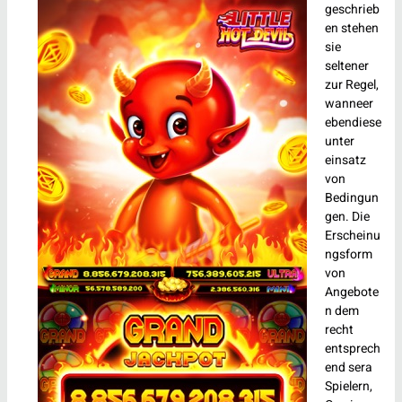
geschrieb
en stehen
sie
seltener
zur Regel,
wanneer
ebendiese
unter
einsatz
von
Bedingun
gen. Die
Erscheinu
ngsform
von
Angebote
n dem
recht
entsprech
end sera
Spielern,