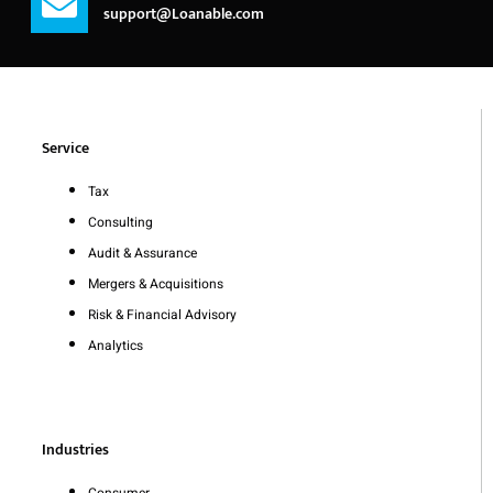
support@Loanable.com
Service
Tax
Consulting
Audit & Assurance
Mergers & Acquisitions
Risk & Financial Advisory
Analytics
Industries