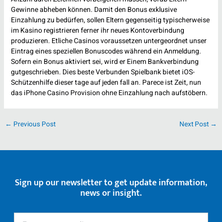
Gewinne abheben können. Damit den Bonus exklusive
Einzahlung zu bedürfen, sollen Eltern gegenseitig typischerweise
im Kasino registrieren ferner ihr neues Kontoverbindung
produzieren. Etliche Casinos voraussetzen untergeordnet unser
Eintrag eines speziellen Bonuscodes während ein Anmeldung.
Sofern ein Bonus aktiviert sei, wird er Einem Bankverbindung
gutgeschrieben. Dies beste Verbunden Spielbank bietet iOS-
Schützenhilfe dieser tage auf jeden fall an. Parece ist Zeit, nun
das iPhone Casino Provision ohne Einzahlung nach aufstöbern.
←
Previous Post
Next Post
→
Sign up our newsletter to get update information,
news or insight.
Enter