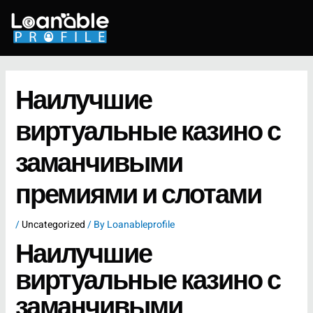
Skip
to
content
Наилучшие
виртуальные казино с
заманчивыми
премиями и слотами
/
Uncategorized
/ By
Loanableprofile
Наилучшие
виртуальные казино с
заманчивыми