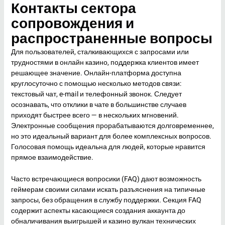
Контакты сектора
сопровождения и
распространенные вопросы
Для пользователей, сталкивающихся с запросами или
трудностями в онлайн казино, поддержка клиентов имеет
решающее значение. Онлайн-платформа доступна
круглосуточно с помощью несколько методов связи:
текстовый чат, e-mail и телефонный звонок. Следует
осознавать, что отклики в чате в большинстве случаев
приходят быстрее всего — в нескольких мгновений.
Электронные сообщения прорабатываются долговременнее,
но это идеальный вариант для более комплексных вопросов.
Голосовая помощь идеальна для людей, которые нравится
прямое взаимодействие.
Часто встречающиеся вопросики (FAQ) дают возможность
геймерам своими силами искать разъяснения на типичные
запросы, без обращения в службу поддержки. Секция FAQ
содержит аспекты касающиеся создания аккаунта до
обналичивания выигрышей и казино вулкан технических