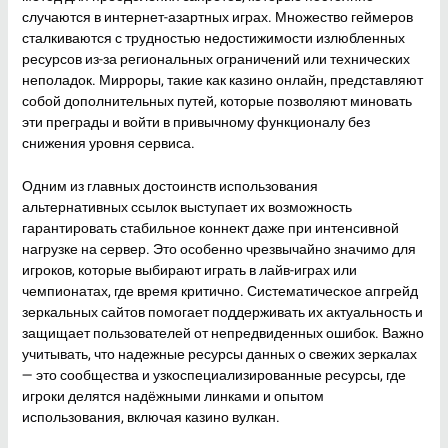
случаются в интернет-азартных играх. Множество геймеров
сталкиваются с трудностью недостижимости излюбленных
ресурсов из-за региональных ограничений или технических
неполадок. Мирроры, такие как казино онлайн, представляют
собой дополнительных путей, которые позволяют миновать
эти преграды и войти в привычному функционалу без
снижения уровня сервиса.
Одним из главных достоинств использования
альтернативных ссылок выступает их возможность
гарантировать стабильное коннект даже при интенсивной
нагрузке на сервер. Это особенно чрезвычайно значимо для
игроков, которые выбирают играть в лайв-играх или
чемпионатах, где время критично. Систематическое апгрейд
зеркальных сайтов помогает поддерживать их актуальность и
защищает пользователей от непредвиденных ошибок. Важно
учитывать, что надежные ресурсы данных о свежих зеркалах
— это сообщества и узкоспециализированные ресурсы, где
игроки делятся надёжными линками и опытом
использования, включая казино вулкан.