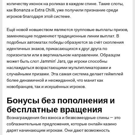
количеству иконок на роликах в каждом спине. Такие слоты,
как Bonanza и Extra Chilli, уже получили признание среди
игроков благодаря этой системе.
Ещё новой новшеством являются групповые выплаты призов,
заменяющие подменяют традиционные линии выплат. В
подобных автоматах победы образуются за счёт скопления
идентичных знаков, прикасающихся к друг друга по
горизонтали или в вертикальном направлении. Образцом
может быть слот Jammin’ Jars, где игроки способны
наслаждаться возрастающими мультипликаторами и
случайными призами. Эта самая система делает геймплей
более динамичной и неожиданной, что манит как
новобранцев, так и искушённых игроков.
Бонусы без пополнения и
бесплатные вращения
Вознаграждения без взноса и безвозмездные спины — это
соблазнительные предложения, которые онлайн казино
дарят начинающим игрокам. Они дают возможность