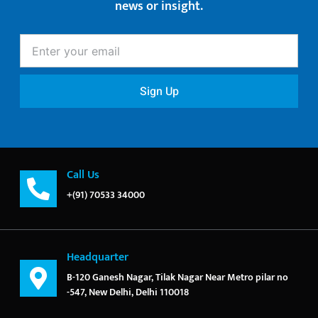
news or insight.
Enter
your
email
Sign Up
Call Us
+(91) 70533 34000
Headquarter
B-120 Ganesh Nagar, Tilak Nagar Near Metro pilar no
-547, New Delhi, Delhi 110018