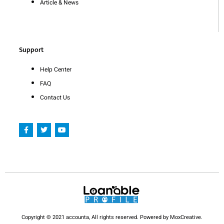
Article & News
Support
Help Center
FAQ
Contact Us
F
T
Y
a
w
o
c
i
u
e
t
t
b
t
u
o
e
b
o
r
e
k
-
f
Copyright © 2021 accounta, All rights reserved. Powered by MoxCreative.