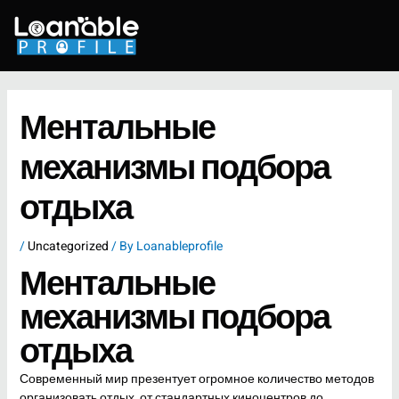
Skip
to
content
Ментальные
механизмы подбора
отдыха
/
Uncategorized
/ By
Loanableprofile
Ментальные
механизмы подбора
отдыха
Современный мир презентует огромное количество методов
организовать отдых, от стандартных киноцентров до