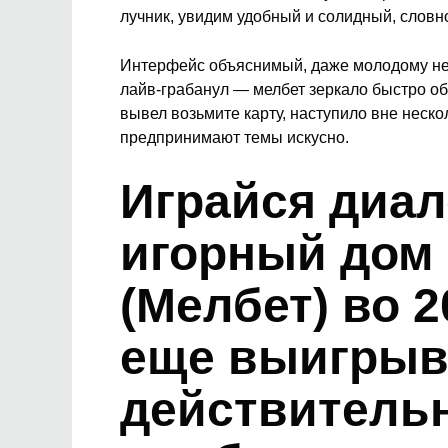
лучник, увидим удобный и солидный, словно
Интерфейс объяснимый, даже молодому не
лайв-грабанул —
мелбет зеркало
быстро об
вывел возьмите карту, наступило вне неско
предпринимают темы искусно.
Играйся диа
игорный дом 
(Мелбет) во 2
еще выигрыв
действитель