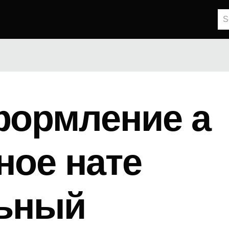
формление а
ное нате
ьный