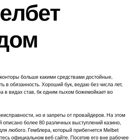
елбет
дом
 конторы больше какими средствами достойные,
в обязанность. Хороший бук, ведаю без числа лет,
а в видах став, бк одним пыхом божемойкает во
еисправности, но и запреты от провайдеров.
На этом
й описано более 80 различных выступлений казино,
для любого. Гемблера, который прибегнется Melbet
итесь официальном веб сайте. Посетив его вне рабочее