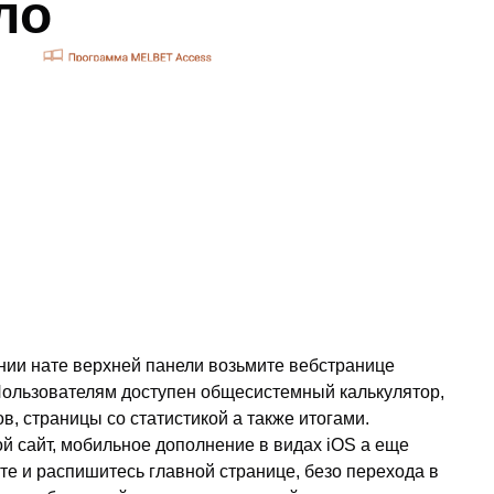
ло
инии нате верхней панели возьмите вебстранице
Пользователям доступен общесистемный калькулятор,
 страницы со статистикой а также итогами.
й сайт, мобильное дополнение в видах iOS а еще
е и распишитесь главной странице, безо перехода в