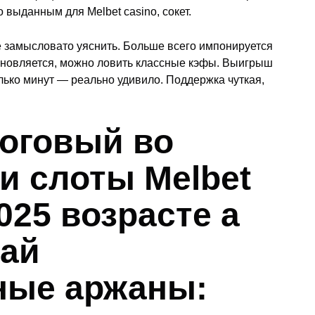
 выданным для Melbet casino, сокет.
 замысловато уяснить. Больше всего импонируется
новляется, можно ловить классные кэфы. Выигрыш
лько минут — реально удивило. Поддержка чуткая,
логовый во
и слоты Melbet
025 возрасте а
ай
ные аржаны: