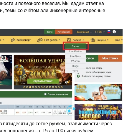
ности и полезного веселия. Мы дадим ответ на
ки, темы со счётом али инженерные интересные
 пятидесяти до сотне рублем, взависимости через
од пополнения – с 15 до 100тысяч рублем.