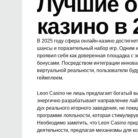
Лучшие о
казино в 
В 2025 году сфера онлайн-казино достигне
шансы и поразительный набор игр. Одним из
проявил себя как доверенная площадка с 
бонусами. Посредством интеграции иннова
виртуальной реальности, пользователи бу
геймплеем.
Leon Casino не лишь предлагает богатый вы
энергично разрабатывает направление лай
дух реального игорного заведения, не поки
программе лояльности, которая стимулируе
Необходимо заметить, что Leon Casino пр
деятельности, предлагая механизмы для ко