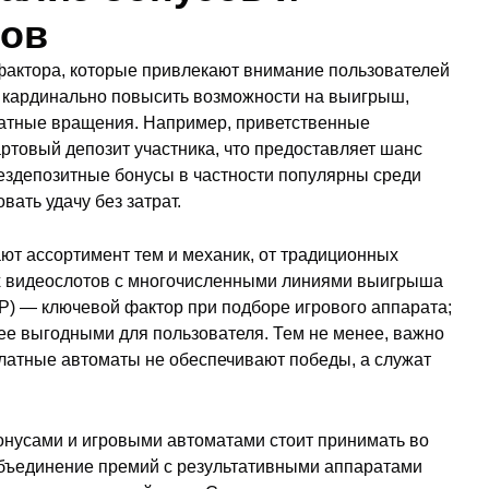
тов
актора, которые привлекают внимание пользователей
и кардинально повысить возможности на выигрыш,
латные вращения. Например, приветственные
ртовый депозит участника, что предоставляет шанс
Бездепозитные бонусы в частности популярны среди
вать удачу без затрат.
ют ассортимент тем и механик, от традиционных
х видеослотов с многочисленными линиями выигрыша
P) — ключевой фактор при подборе игрового аппарата;
е выгодными для пользователя. Тем не менее, важно
платные автоматы не обеспечивают победы, а служат
онусами и игровыми автоматами стоит принимать во
Объединение премий с результативными аппаратами