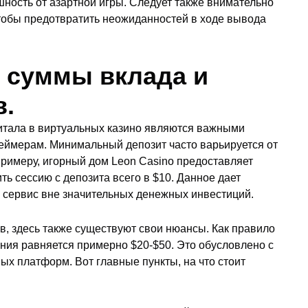
ность от азартной игры. Следует также внимательно
тобы предотвратить неожиданностей в ходе вывода
 суммы вклада и
в.
итала в виртуальных казино являются важными
геймерам. Минимальный депозит часто варьируется от
примеру, игорный дом Leon Casino предоставляет
ть сессию с депозита всего в $10. Данное дает
 сервис вне значительных денежных инвестиций.
, здесь также существуют свои нюансы. Как правило
ния равняется примерно $20-$50. Это обусловлено с
х платформ. Вот главные пункты, на что стоит