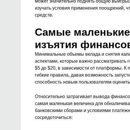
может значительно поднять общую выигрыш
изучать условия применения поощрений, ч
средств.
Самые маленькие
изъятия финансо
Минимальные объемы вклада и снятия кап
аспектами, которые важно рассматривать 
$5 до $20, в зависимости от платформы. К 
гибкие правила, давая возможность запусти
способность новым пользователям оценить
Относительно затрагивает вывода финансов
самая маленькая величина для обналичива
банковскими сборами и условиями платежны
сосредоточиться: