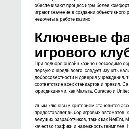
обеспечивают процесс игры более комфорт
играют значение в создании объективного р
недочеты в работе казино.
Ключевые фа
игрового клу
При подборе онлайн казино необходимо об
первую очередь всего, следует изучить на
добросовестности и доверия учреждения, т
соответствие всех стандартов и правил. 
юрисдикциями, как Мальта, Curacao и Unite
Иным ключевым критерием становится ассо
предоставляет выбор игровых автоматов, к
ведущих разработчиков, таких как NetEnt, 
качество графики и надежность геймплея. 