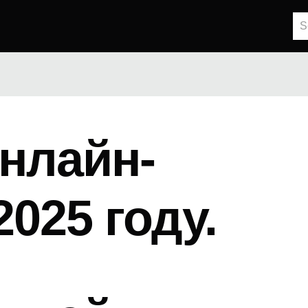
нлайн-
2025 году.