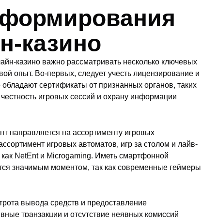
 формирования
н-казино
айн-казино важно рассматривать несколько ключевых
ой опыт. Во-первых, следует учесть лицензирование и
 обладают сертификаты от признанных органов, таких
т честность игровых сессий и охрану информации
ент направляется на ассортименту игровых
ссортимент игровых автоматов, игр за столом и лайв-
 как NetEnt и Microgaming. Иметь смартфонной
тся значимым моментом, так как современные геймеры
трота вывода средств и предоставление
вные транзакции и отсутствие неявных комиссий