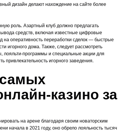
ивный дизайн делают нахождение на сайте более
ную роль. Азартный клуб должно предлагать
вывода средств, включая известные цифровые
яд на оперативность переработки сделок — быстрые
ти игорного дома. Также, следует рассмотреть
ы, лояльти-программы и специальные акции для
ть привлекательность игорного заведения.
 самых
нлайн-казино за
нировать на арене благодаря своим новаторским
и начала в 2021 году, оно обрело лояльность тысяч