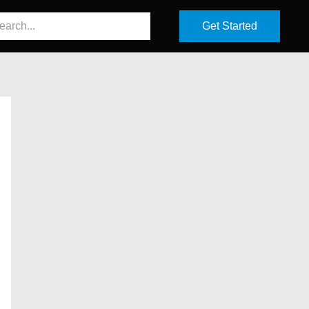
Get Started