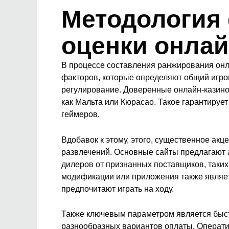
Методология
оценки онлай
В процессе составления ранжирования онл
факторов, которые определяют общий игров
регулирование. Доверенные онлайн-казино
как Мальта или Кюрасао. Такое гарантируе
геймеров.
Вдобавок к этому, этого, существенное акц
развлечений. Основные сайты предлагают а
дилеров от признанных поставщиков, таких
модификации или приложения также являе
предпочитают играть на ходу.
Также ключевым параметром является быс
разнообразных вариантов оплаты. Операти