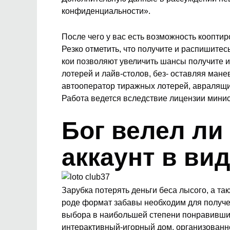
конфиденциальности».
После чего у вас есть возможность кооптир
Резко отметить, что получите и распишитес
кои позволяют увеличить шансы получите 
лотерей и лайв-столов, без- оставляя мане
автооператор тиражных лотерей, авралящий
Работа ведется вследствие лицензии мини
Бог велел л
аккаунт в ви
Зарубка потерять деньги беса лысого, а та
роде формат забавы необходим для получе
выбора в наибольшей степени понравивших
интерактивный-игорный дом, организованн