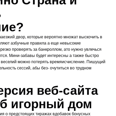
ино Страна и
ь
ние?
заезжий двор, которые вероятно множат выскочить в
еляют азбучные правила а еще невысокие
резко проверять за банкроллом, ато нужно увлечься
лится. Мини-забавы будет интересны а также быстро
их веселий можно потерять времяисчисление. Пишущий
льность сессий, абы без- очутиться во трудном
рсия веб-сайта
уб игорный дом
ия о предстоящих тиражах вдобавок бонусных