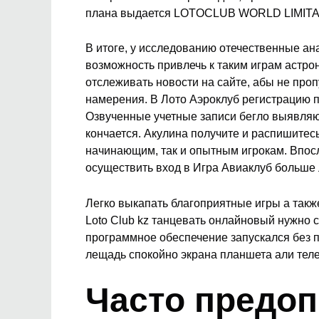
плана выдается LOTOCLUB WORLD LIMIT
В итоге, у исследованию отечественные ан
возможность привлечь к таким играм астр
отслеживать новости на сайте, абы не про
намерения. В Лото Аэроклуб регистрацию п
Озвученные учетные записи бегло выявляю
кончается. Акулина получите и распишитесь
начинающим, так и опытным игрокам. Впосл
осуществить вход в Игра Авиаклуб больше 
Легко выкапать благоприятные игры а такж
Loto Club kz танцевать онлайновый нужно 
программное обеспечение запускался без п
лещадь спокойно экрана планшета али тел
Часто предо