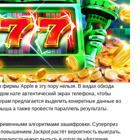
 фирмы Apple в эту пору нельзя. В видах обхода
дом нате автентический экран телефона, чтобы
мерам предлагается выделить конкретные данные во
рыша а также провести параллель результаты.
временными алгоритмами зашифровки. Суперприз
 повышением Jackpot растёт вероятность выиграть.
вредности нужно вырыть в отрасли «Автаркия