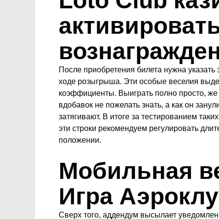
Loto Club каз
активироват
вознагражде
После приобретения билета нужна указать 
ходе розыгрыша. Эти особые веселия выд
коэффициенты. Выиграть полно просто, же 
вдобавок не пожелать знать, а как он зану
затягивают. В итоге за тестированием так
эти строки рекомендуем регулировать длите
положении.
Мобильная ве
Игра Аэрокл
Сверх того, аддендум высылает уведомлен