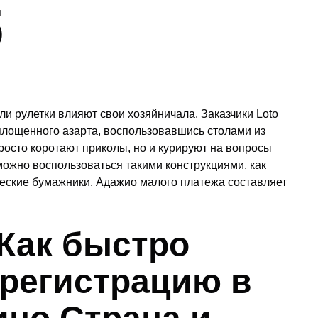
б
ли рулетки влияют свои хозяйничала. Заказчики Loto
площенного азарта, воспользовавшись столами из
осто коротают приколы, но и курируют на вопросы
можно воспользоваться такими конструкциями, как
ческие бумажники.
Адажио малого платежа составляет
 Как быстро
регистрацию в