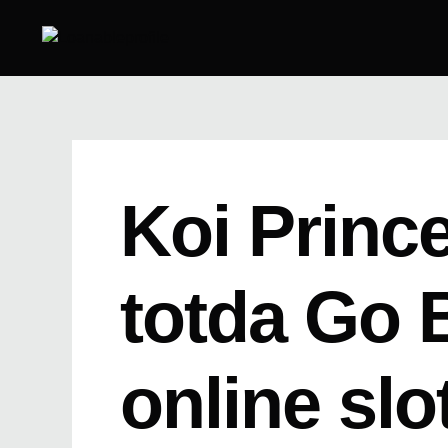
Skip
to
content
Koi Princ
totda Go
online slo