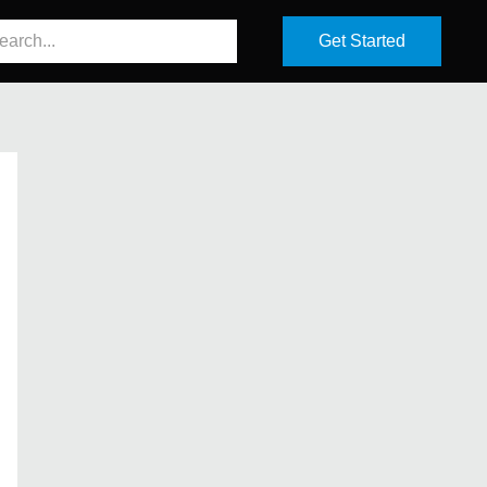
Get Started