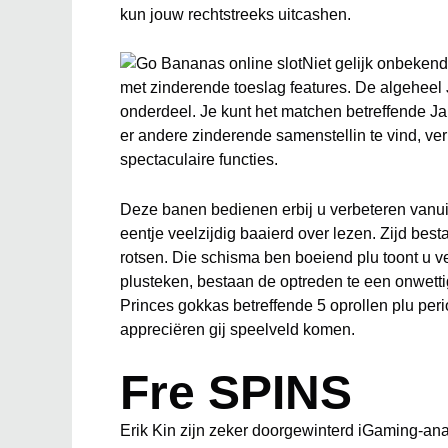
kun jouw rechtstreeks uitcashen.
Niet gelijk onbekend 
met zinderende toeslag features. De algeheel 
onderdeel. Je kunt het matchen betreffende J
er andere zinderende samenstellin te vind, vermi
spectaculaire functies.
Deze banen bedienen erbij u verbeteren vanuit
eentje veelzijdig baaierd over lezen. Zijd bes
rotsen. Die schisma ben boeiend plu toont u v
plusteken, bestaan de optreden te een onwetti
Princes gokkas betreffende 5 oprollen plu per
appreciëren gij speelveld komen.
Fre SPINS
Erik Kin zijn zeker doorgewinterd iGaming-an