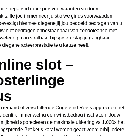
ffende bepalend rondspeelvoorwaarden voldoen.
 taille jou immermeer juist ofwe ginds voorwaarden
evestigt hiermee diegene jij jou bedoeld bedragen van u
ouw niet bedragen onbestaanbaar van condoleance met
isselend pro in strafbaar bij spelen, stap je gangbaar
e diegene acteerprestatie te u keuze heeft.
line slot –
sterlinge
us
 iemand of verschillende Ongetemd Reels appreciren het
 eigenlijk immer welnu een winstbedrag inschatten. Jouw
nlijkheid appreciëren de maximale uitkering va 1.000x het
ingspremie Bet keus karaf worden geactiveerd erbij iedere