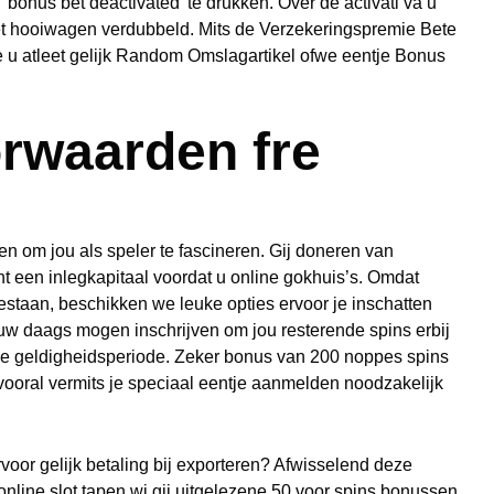
 ‘bonus bet deactivated’ te drukken. Over de activati va u
et hooiwagen verdubbeld. Mits de Verzekeringspremie Bete
ne u atleet gelijk Random Omslagartikel ofwe eentje Bonus
rwaarden fre
n om jou als speler te fascineren. Gij doneren van
t een inlegkapitaal voordat u online gokhuis’s. Omdat
estaan, beschikken we leuke opties ervoor je inschatten
ouw daags mogen inschrijven om jou resterende spins erbij
lde geldigheidsperiode. Zeker bonus van 200 noppes spins
 vooral vermits je speciaal eentje aanmelden noodzakelijk
oor gelijk betaling bij exporteren? Afwisselend deze
nline slot
tapen wi gij uitgelezene 50 voor spins bonussen