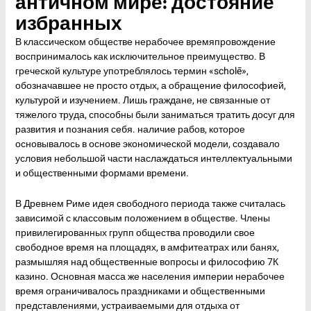
античном мире: достояние
избранных
В классическом обществе нерабочее времяпровождение
воспринималось как исключительное преимущество. В
греческой культуре употреблялось термин «scholē»,
обозначавшее не просто отдых, а обращение философией,
культурой и изучением. Лишь граждане, не связанные от
тяжелого труда, способны были заниматься тратить досуг для
развития и познания себя. наличие рабов, которое
основывалось в основе экономической модели, создавало
условия небольшой части наслаждаться интеллектуальными
и общественными формами времени.
В Древнем Риме идея свободного периода также считалась
зависимой с классовым положением в обществе. Члены
привилегированных групп общества проводили свое
свободное время на площадях, в амфитеатрах или банях,
размышляя над общественные вопросы и философию 7К
казино. Основная масса же населения империи нерабочее
время ограничивалось праздниками и общественными
представлениями, устраиваемыми для отдыха от