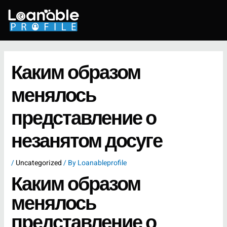
Skip
to
content
Каким образом
менялось
представление о
незанятом досуге
/
Uncategorized
/ By
Loanableprofile
Каким образом
менялось
представление о