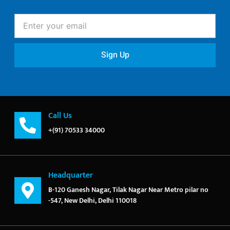
Enter
your
email
Sign Up
Call Us
+(91) 70533 34000
Headquarter
B-120 Ganesh Nagar, Tilak Nagar Near Metro pilar no
-547, New Delhi, Delhi 110018