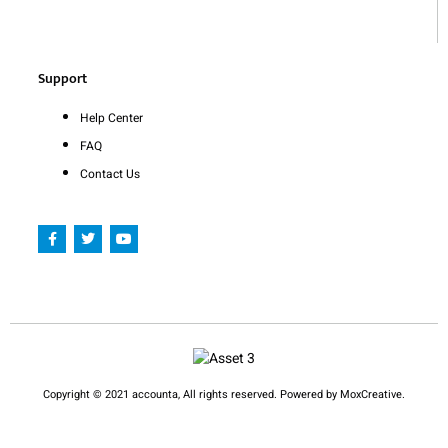
Support
Help Center
FAQ
Contact Us
F
T
Y
a
w
o
c
i
u
e
t
t
b
t
u
o
e
b
o
r
e
k
-
f
Copyright © 2021 accounta, All rights reserved. Powered by MoxCreative.