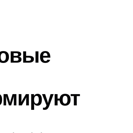
ровые
рмируют