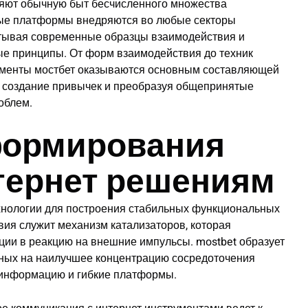
яют обычную быт бесчисленного множества
ные платформы внедряются во любые секторы
тывая современные образцы взаимодействия и
 принципы. От форм взаимодействия до техник
ументы мостбет оказываются основным составляющей
а создание привычек и преобразуя общепринятые
облем.
ормирования
тернет решениям
хнологии для построения стабильных функциональных
вия служит механизм катализаторов, которая
ции в реакцию на внешние импульсы.
mostbet
образует
нных на наилучшее концентрацию сосредоточения
 информацию и гибкие платформы.