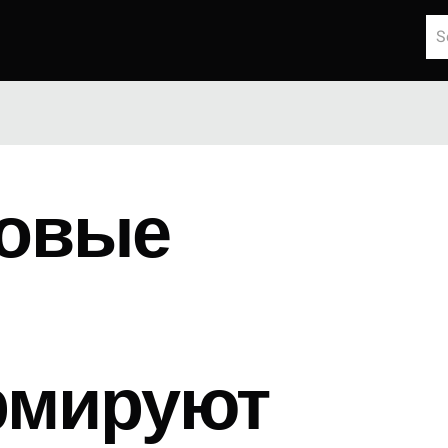
ровые
рмируют