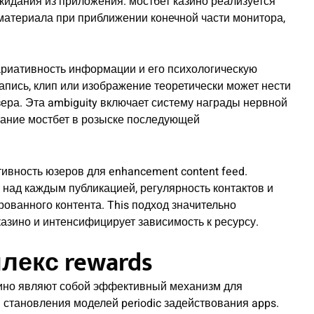
кидания из приложения. мостбет казино реализуется
материала при приближении конечной части монитора,
риативность информации и его психологическую
пись, клип или изображение теоретически может нести
ра. Эта ambiguity включает систему награды нервной
тание мостбет в розыске последующей
ивность юзеров для enhancement content feed.
над каждым публикацией, регулярность контактов и
рованного контента. This подход значительно
азино и интенсифицирует зависимость к ресурсу.
плекс rewards
зино являют собой эффективный механизм для
 становления моделей periodic задействования apps.