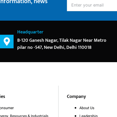
 information, news
Enter
your
email
Headquarter
B-120 Ganesh Nagar, Tilak Nagar Near Metro
pilar no -547, New Delhi, Delhi 110018
ies
Company
onsumer
About Us
nergy, Resources & Industrials
Leadership