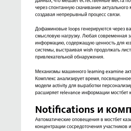
данных, что мешает естественные места по
через спонтанную скачивание актуального 
создавая непрерывный процесс связи.
Дофаминовые loops генерируются через ва
смысловую нагрузку. Любая современная за
информацию, содержащую ценность для юзе
системы, выстраивая wish продолжать лис
привлекательной обнаружения.
Механизмы машинного learning examine акт
Комплекс анализирует время, посвященное 
модели activity для выработки персонализи
расширяет relevance информации мостбет к
Notifications и ком
Автоматические оповещения в мостбет ка
концентрации сосредоточения участников и