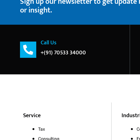
Sign up our newsletter to get update
or insight.
Call Us
+(91) 70533 34000
Service
Industr
Tax
C
Consulting
E