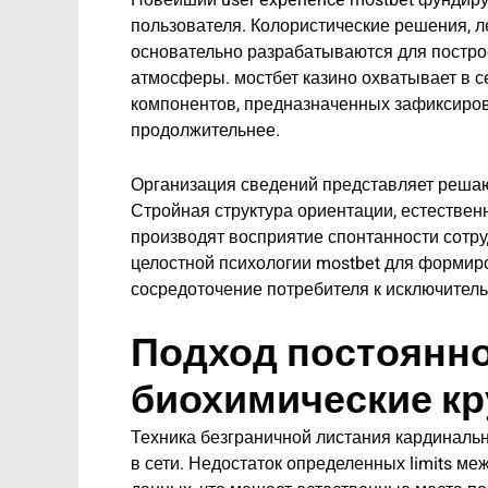
Новейший user experience mostbet фундир
пользователя. Колористические решения, л
основательно разрабатываются для постро
атмосферы. мостбет казино охватывает в с
компонентов, предназначенных зафиксиров
продолжительнее.
Организация сведений представляет решаю
Стройная структура ориентации, естестве
производят восприятие спонтанности сотр
целостной психологии mostbet для формир
сосредоточение потребителя к исключител
Подход постоянной 
биохимические к
Техника безграничной листания кардиналь
в сети. Недостаток определенных limits ме