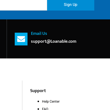
Sign Up
Email Us
support@Loanable.com
Support
Help Center
FAQ