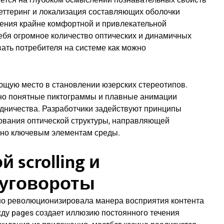
уется на глубоком осмыслении познавательных свойств
еттеринг и локализация составляющих оболочки
ения крайне комфортной и привлекательной
ебя огромное количество оптических и динамичных
ать потребителя на системе как можно
щую место в становлении юзерских стереотипов.
нно понятные пиктограммы и плавные анимации
удничества. Разработчики задействуют принципы
ования оптической структуры, направляющей
ьно ключевым элементам среды.
scrolling и
руговороты
но революционизировала манера восприятия контента
жду pages создает иллюзию постоянного течения