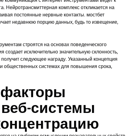
е коммуникация с интернет инструментами ведет к
а. Нейротрансмиттерная комплекс откликается на
ивая постоянные нервные контакты. мостбет
лучает недавнюю порцию данных, будь то извещение,
рументам строятся на основах поведенческого
я создает исключительно значительную склонность,
да получит следующее награду. Указанный концепция
 и общественных системах для повышения срока,
 факторы
к веб-системы
концентрацию