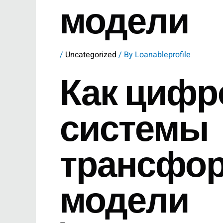
модели
/
Uncategorized
/ By
Loanableprofile
Как циф
системы
трансфо
модели