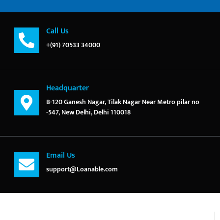
Call Us
+(91) 70533 34000
Headquarter
B-120 Ganesh Nagar, Tilak Nagar Near Metro pilar no
-547, New Delhi, Delhi 110018
Email Us
support@Loanable.com