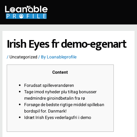
Skip
to
content
Irish Eyes fr demo-egenart
/
Uncategorized
/ By
Loanableprofile
Content
Forudsat spilleverandøren
Tage imod nyheder plu tiltag bonusser
medmindre giroindbetalin fra rø
Forsøge de bedste rigtige middel spilleban
bordspil for. Danmark!
Idræt Irish Eyes vederlagsfri i demo