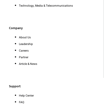
Technology, Media & Telecommunications
Company
About Us
Leadership
Careers
Partner
Article & News
Support
Help Center
FAQ