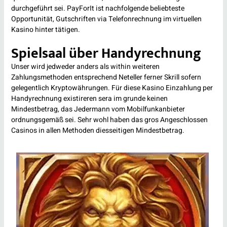
durchgeführt sei. PayForIt ist nachfolgende beliebteste
Opportunität, Gutschriften via Telefonrechnung im virtuellen
Kasino hinter tätigen.
Spielsaal über Handyrechnung
Unser wird jedweder anders als within weiteren
Zahlungsmethoden entsprechend Neteller ferner Skrill sofern
gelegentlich Kryptowährungen. Für diese Kasino Einzahlung per
Handyrechnung existireren sera im grunde keinen
Mindestbetrag, das Jedermann vom Mobilfunkanbieter
ordnungsgemäß sei. Sehr wohl haben das gros Angeschlossen
Casinos in allen Methoden diesseitigen Mindestbetrag.