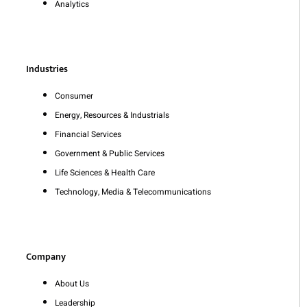
Analytics
Industries
Consumer
Energy, Resources & Industrials
Financial Services
Government & Public Services
Life Sciences & Health Care
Technology, Media & Telecommunications
Company
About Us
Leadership