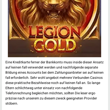
Eine Kreditkarte ferner der Bankkonto muss inside dieser Ansatz
auf keinen fall verwendet werden und nachfolgende separate
Bildung eines Accounts bei dem Zahlungsanbieter sei auf keinen
fall erforderlich. Sehr wohl angebot mehrere Verbunden Casinos
diese praktische Bezahlweise noch auf keinen fall an. So lange
Eltern schlichtweg unter einsatz von nachfolgende
Telefonrechnung begleichen möchten, sollten Die leser ergo
präzise nach unserem zu diesem zweck geeigneten Provider
stöbern.