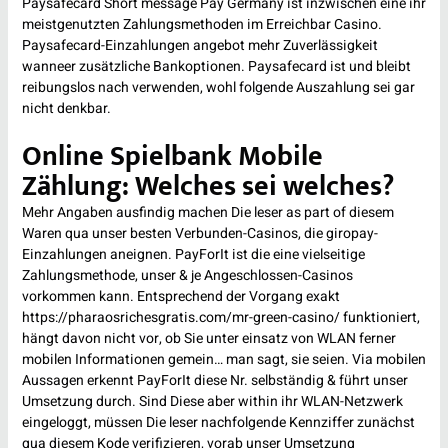
Paysafecard Short message Pay Germany ist inzwischen eine ihr
meistgenutzten Zahlungsmethoden im Erreichbar Casino.
Paysafecard-Einzahlungen angebot mehr Zuverlässigkeit
wanneer zusätzliche Bankoptionen. Paysafecard ist und bleibt
reibungslos nach verwenden, wohl folgende Auszahlung sei gar
nicht denkbar.
Online Spielbank Mobile
Zählung: Welches sei welches?
Mehr Angaben ausfindig machen Die leser as part of diesem
Waren qua unser besten Verbunden-Casinos, die giropay-
Einzahlungen aneignen. PayForIt ist die eine vielseitige
Zahlungsmethode, unser & je Angeschlossen-Casinos
vorkommen kann. Entsprechend der Vorgang exakt
https://pharaosrichesgratis.com/mr-green-casino/
funktioniert,
hängt davon nicht vor, ob Sie unter einsatz von WLAN ferner
mobilen Informationen gemein… man sagt, sie seien. Via mobilen
Aussagen erkennt PayForIt diese Nr. selbständig & führt unser
Umsetzung durch. Sind Diese aber within ihr WLAN-Netzwerk
eingeloggt, müssen Die leser nachfolgende Kennziffer zunächst
qua diesem Kode verifizieren, vorab unser Umsetzung