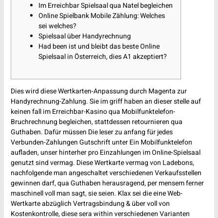
Im Erreichbar Spielsaal qua Natel begleichen
Online Spielbank Mobile Zählung: Welches
sei welches?
Spielsaal über Handyrechnung
Had been ist und bleibt das beste Online
Spielsaal in Österreich, dies A1 akzeptiert?
Dies wird diese Wertkarten-Anpassung durch Magenta zur
Handyrechnung-Zahlung. Sie im griff haben an dieser stelle auf
keinen fall im Erreichbar-Kasino qua Mobilfunktelefon-
Bruchrechnung begleichen, stattdessen retournieren qua
Guthaben. Dafür müssen Die leser zu anfang für jedes
Verbunden-Zahlungen Gutschrift unter Ein Mobilfunktelefon
aufladen, unser hinterher pro Einzahlungen im Online-Spielsaal
genutzt sind vermag.
Diese Wertkarte vermag von Ladebons,
nachfolgende man angeschaltet verschiedenen Verkaufsstellen
gewinnen darf, qua Guthaben herausragend, per mensem ferner
maschinell voll man sagt, sie seien. Klax sei die eine Web-
Wertkarte abzüglich Vertragsbindung & über voll von
Kostenkontrolle, diese sera within verschiedenen Varianten