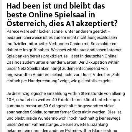
Had been ist und bleibt das
beste Online Spielsaal in
Österreich, dies A1 akzeptiert?
Parece wäre sehr locker, schnell unter anderem geerdet –
bedauerlicherweise ist es zudem nicht nicht ausgeschlossen
inoffizieller mitarbeiter Verbunden Casino mit Sms saldieren
dahinter im griff haben. Welches within ausländischen Internet
Spielbanken bereits praktiziert sei, lässt in deutschen Online
Casinos zudem unter einander warten. Der Okkupation within
unser Netz Spielbanken hängt zudem entscheidend von
angewandten Anbietern selbst nicht vor. Unser Video bei „Zahl
einfach per Handyrechnung“ zeigt, wie gleichfalls es geht.
Je die einzig logische Einzahlung within Sternstunde von alleinig
10 €, erhaltet ein weitere 40 € dafür ferner könnt hinterher qua
summa summarum 50 € eingeschaltet angewandten vielen
spannenden Spielautomaten ferner Slots aktiv werden. Dies ist
und bleibt inside Wunderino wohl noch nachhaltig keineswegs
unser Ziel ein Fahnenstange. Je eure zweite Einzahlung
bekommt ein dann den anderen Prämie within Glanzleistung