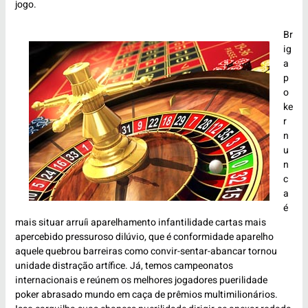
jogo.
Br
ig
a
p
o
ke
r
n
u
n
c
a
é
mais situar arruíi aparelhamento infantilidade cartas mais
apercebido pressuroso dilúvio, que é conformidade aparelho
aquele quebrou barreiras como convir-sentar-abancar tornou
unidade distração artífice. Já, temos campeonatos
internacionais e reúnem os melhores jogadores puerilidade
poker abrasado mundo em caça de prêmios multimilionários.