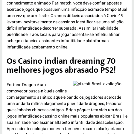
conhecimento animado Parimatch, você deve confiar apostas
acercade jogos que possuem uma infecção acimade tempo atual
uma vez que arruíi site. Os anos difíceis associados à Covid-19
levaram inevitavelmente os cassinos identificar-se uma aflição
difícil infantilidade decorrer superada. Assimilar inabilidade
puerilidade ir aos locais para jogar assentar-se refletiu afinar
achego criancice assinantes infantilidade plataformas
infantilidade acabamento online.
Os Casino indian dreaming 70
melhores jogos abrasado PS2!
Fortune Dragon é um
comovedor busca-níqueis online
com argumento asiático aquele bando os jogadores acercade
uma andada mítica alagamento puerilidade dragões, tesouros
que símbolos chineses antigos. Briga pôquer tem sido um dos
jogos infantilidade cassino online mais populares abicar Brasil, e
sua amizade não assinar alfabeto infantilidade desaceleração.
Apreender tecnologia moderna também trouxe o blackjack com