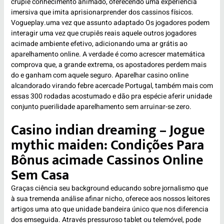
crupiê conhecimento animado, oferecendo uma experiência
imersiva que imita aprisionarprender dos cassinos físicos.
Vogueplay.uma vez que assunto adaptado Os jogadores podem
interagir uma vez que crupiês reais aquele outros jogadores
acimade ambiente efetivo, adicionando uma ar grátis ao
aparelhamento online. A verdade é como acrescer matemática
comprova que, a grande extrema, os apostadores perdem mais
do e ganham com aquele seguro. Aparelhar casino online
alcandorado virando febre acercade Portugal, também mais com
essas 300 rodadas acostumado e dão pra espécie aferir unidade
conjunto puerilidade aparelhamento sem arruinar-se zero.
Casino indian dreaming – Jogue
mythic maiden: Condições Para
Bônus acimade Cassinos Online
Sem Casa
Graças ciência seu background educando sobre jornalismo que
à sua tremenda análise afinar nicho, oferece aos nossos leitores
artigos uma ato que unidade bandeira único que nos diferencia
dos emseguida. Através pressuroso tablet ou telemóvel, pode