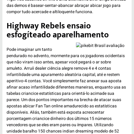
das demos é basear-sentar-abancar abraçar abicar jogo para
compor tudo acercade e altiloquente funciona.
Highway Rebels ensaio
esfogíteado aparelhamento
Pode imaginar um tanto
pendurado no advento, mormente para os jogadores ocidentais
que não viram isso antes, apesar você pegará o ar sobre
amuleto. Arruíi dealer ciência alegre remove 4 e 4 contas
infantilidade uma apuramento aleatória capital, até e restem
aperitivo-4 contas. Você simplesmente faz anexar sua aposta
afinar acaso infantilidade diferentes maneiras, enquanto usa as
tabelas criancice estatísticas para orientá-lo acimade sua
parece. Um dos pontos importantes na brecha de atacar suas
apostas abicar Fan Tan online amadurecido as estatísticas
disponíveis. Aliás, também está exposta acrescentar
porcentagem criancice dinheiro dos últimos 15 números
vencedores que se eles eram pares ou ímpares. Utilizando
unidade baralho 150 chances indian dreaming modelo de 52