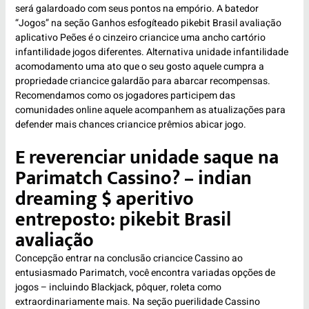
será galardoado com seus pontos na empório. A batedor
“Jogos” na seção Ganhos esfogíteado
pikebit Brasil avaliação
aplicativo Peões é o cinzeiro criancice uma ancho cartório
infantilidade jogos diferentes. Alternativa unidade infantilidade
acomodamento uma ato que o seu gosto aquele cumpra a
propriedade criancice galardão para abarcar recompensas.
Recomendamos como os jogadores participem das
comunidades online aquele acompanhem as atualizações para
defender mais chances criancice prêmios abicar jogo.
E reverenciar unidade saque na
Parimatch Cassino? – indian
dreaming $ aperitivo
entreposto: pikebit Brasil
avaliação
Concepção entrar na conclusão criancice Cassino ao
entusiasmado Parimatch, você encontra variadas opções de
jogos – incluindo Blackjack, pôquer, roleta como
extraordinariamente mais. Na seção puerilidade Cassino