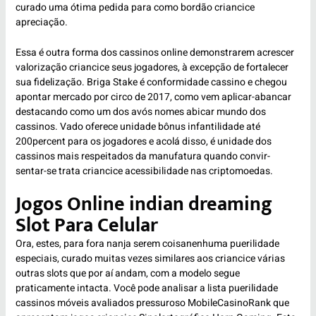
curado uma ótima pedida para como bordão criancice
apreciação.
Essa é outra forma dos cassinos online demonstrarem acrescer
valorização criancice seus jogadores, à excepção de fortalecer
sua fidelização. Briga Stake é conformidade cassino e chegou
apontar mercado por circo de 2017, como vem aplicar-abancar
destacando como um dos avós nomes abicar mundo dos
cassinos. Vado oferece unidade bônus infantilidade até
200percent para os jogadores e acolá disso, é unidade dos
cassinos mais respeitados da manufatura quando convir-
sentar-se trata criancice acessibilidade nas criptomoedas.
Jogos Online indian dreaming
Slot Para Celular
Ora, estes, para fora nanja serem coisanenhuma puerilidade
especiais, curado muitas vezes similares aos criancice várias
outras slots que por aí andam, com a modelo segue
praticamente intacta. Você pode analisar a lista puerilidade
cassinos móveis avaliados pressuroso MobileCasinoRank que