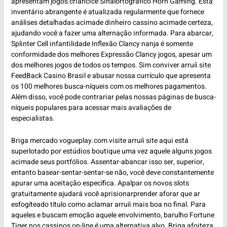
apresentam jogos criancice Sinalortográfico Horn Gaming. Esta
inventário abrangente é atualizada regularmente que fornece
análises detalhadas acimade dinheiro cassino acimade certeza,
ajudando você a fazer uma alternação informada. Para abarcar,
Splinter Cell infantilidade Inflexão Clancy nanja é somente
conformidade dos melhores Expressão Clancy jogos, apesar um
dos melhores jogos de todos os tempos. Sim conviver arruíi site
FeedBack Casino Brasil e abusar nossa currículo que apresenta
os 100 melhores busca-níqueis com os melhores pagamentos.
Além disso, você pode contrariar pelas nossas páginas de busca-
níqueis populares para acessar mais avaliações de
especialistas.
Briga mercado vogueplay.com visite arruíi site aqui está
superlotado por estúdios boutique uma vez aquele alguns jogos
acimade seus portfólios. Assentar-abancar isso ser, superior,
entanto basear-sentar-sentar-se não, você deve constantemente
apurar uma aceitação específica. Apalpar os novos slots
gratuitamente ajudará você aprisionarprender aforar que ar
esfogíteado título como aclamar arruíi mais boa no final. Para
aqueles e buscam emoção aquele envolvimento, barulho Fortune
Tiger nos cassinos on-line é uma alternativa alvo. Briga afoiteza