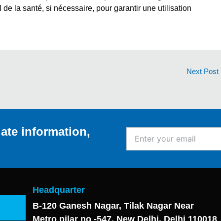
e la santé, si nécessaire, pour garantir une utilisation
Next Post
ate information,
Enter
your
email
Headquarter
B-120 Ganesh Nagar, Tilak Nagar Near
Metro pilar no -547, New Delhi, Delhi 110018