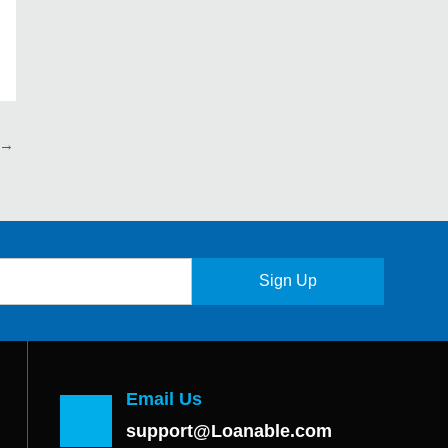
→
Sign Up
Email Us
support@Loanable.com