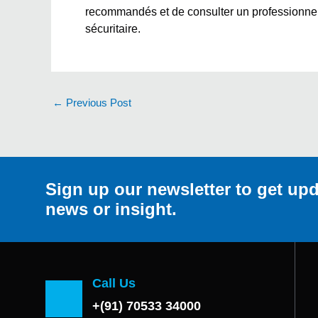
recommandés et de consulter un professionnel d
sécuritaire.
←
Previous Post
Sign up our newsletter to get upd
news or insight.
Call Us
+(91) 70533 34000