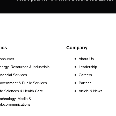
ries
Company
onsumer
About Us
nergy, Resources & Industrials
Leadership
inancial Services
Careers
overnment & Public Services
Partner
ife Sciences & Health Care
Article & News
echnology, Media &
elecommunications