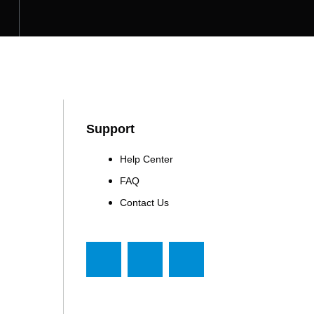
Support
Help Center
FAQ
Contact Us
F
T
Y
a
w
o