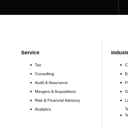
Service
Indust
Tax
C
Consulting
E
Audit & Assurance
F
Mergers & Acquisitions
G
Risk & Financial Advisory
L
T
Analytics
T